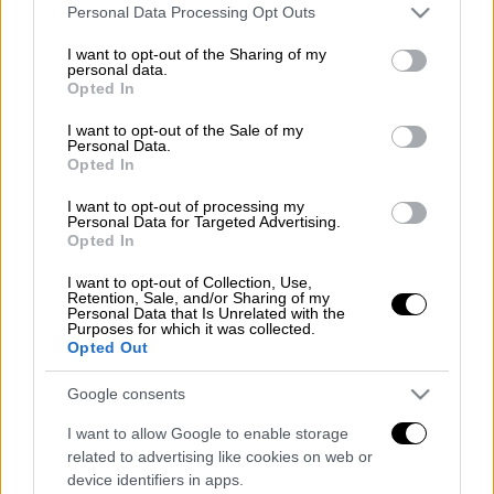
Please note that this website/app uses one or more Google
Personal Data Processing Opt Outs
services and may gather and store information including but
Προσθέστε το ΕΘΝΟΣ στη Google
not limited to your visit or usage behaviour. You may click to
I want to opt-out of the Sharing of my
personal data.
grant or deny consent to Google and its third-party tags to
Opted In
Σαν σήμερα το 1991 διεξήχθη το
use your data for below specified purposes in below Google
consent section.
επεισοδιακό παιχνίδι Ολυμπιακός -
I want to opt-out of the Sale of my
Personal Data.
Αθηναϊκός (2-2) που δεν τελείωσε ποτέ με
Opted In
τον Αργύρη Σαλιαρέλη να χαρακτηρίζει
I want to opt-out of processing my
επιστήμονες τους φίλους των
Personal Data for Targeted Advertising.
Opted In
ερυθρόλευκων.
I want to opt-out of Collection, Use,
Διαβάστε περισσότερα στο
sdna.gr
Retention, Sale, and/or Sharing of my
Personal Data that Is Unrelated with the
Purposes for which it was collected.
Διαβάστε ακόμη
Opted Out
Επιστήμονες ανακάλυψαν τον τέταρτο
Google consents
γνωστό τύπο μεταδοτικού καρκίνου στον
κόσμο
I want to allow Google to enable storage
related to advertising like cookies on web or
Μουντιάλ 2026: «Θα ανατινάξω τον Μέσι με
device identifiers in apps.