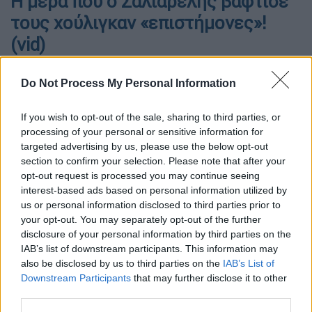
Η μέρα που ο Σαλιαρέλης βάφτισε
τους χούλιγκαν «επιστήμονες»!
(vid)
Μία από τις ιστορικότερες στιγμές του ελληνικού
Do Not Process My Personal Information
ποδοσφαίρου...
If you wish to opt-out of the sale, sharing to third parties, or
processing of your personal or sensitive information for
targeted advertising by us, please use the below opt-out
section to confirm your selection. Please note that after your
opt-out request is processed you may continue seeing
interest-based ads based on personal information utilized by
us or personal information disclosed to third parties prior to
your opt-out. You may separately opt-out of the further
disclosure of your personal information by third parties on the
IAB’s list of downstream participants. This information may
also be disclosed by us to third parties on the
IAB’s List of
Downstream Participants
that may further disclose it to other
Photo Credits: Intime
third parties.