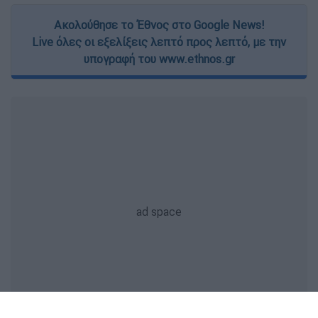
Ακολούθησε το Έθνος στο Google News!
Live όλες οι εξελίξεις λεπτό προς λεπτό, με την
υπογραφή του www.ethnos.gr