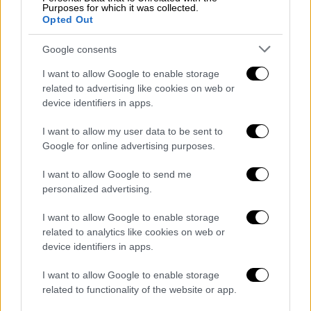
θεωρείται ένας από τους διαδόχους των
Purposes for which it was collected.
Opted Out
τριών θρύλων Φέντερερ, Ναδάλ και
Τζόκοβιτς
. Το παιχνίδι στο ξεκίνημά του
Google consents
ήταν ισορροπημένο με τους δύο παίκτες να
I want to allow Google to enable storage
προσπαθούν να διαφυλάξουν το σερβίς τους
related to advertising like cookies on web or
δίχως να πάρουν επιθετικά ρίσκα. Για πρώτη
device identifiers in apps.
φορά στο πέμπτο γκέιμ του πρώτου σετ ο
Μεντβέντεφ έφερε σε δύσκολη θέση τον
I want to allow my user data to be sent to
Google for online advertising purposes.
Τσιτσιπά κάνοντας μπρέικ για το 3-2, κι αφού
διατήρησε μέχρι τέλους το δικό του σερβίς,
I want to allow Google to send me
πήρε το σετ με 6-4
έπειτα από 39 λεπτά.
personalized advertising.
The Grand Slam final vibes are real
I want to allow Google to enable storage
related to analytics like cookies on web or
for
@DaniilMedwed
💯
#AusOpen
|
device identifiers in apps.
#AO2021
pic.twitter.com/2c8M41A9Ly
I want to allow Google to enable storage
related to functionality of the website or app.
— #AusOpen (@AustralianOpen)