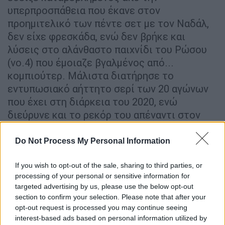
υπερπροσπάθεια που έκανε στον
προημιτελικό των πέντε σετ με τον Ναδάλ,
δεν είχε φρεσκάδα, ενώ δεν βρήκε και
λύσεις στο αλάνθαστο παιχνίδι του Ρώσου
(νο.4) που έμοιαζε βγαλμένος από...
κομπιούτερ. Μάλιστα διατήρησε το
εντυπωσιακό αήττητο σερί των 20 αγώνων
που έχει στη διάρκεια του 2020, ενώ
διεύρυνε και το ρεκόρ του απέναντι στον
Τσιτσιπά σε 6-1 σε επτά αγώνες. Ο
κορυφαίος Έλληνας τενίστας που έφτασε
Do Not Process My Personal Information
στον τρίτο ημιτελικό Γκραν Σλαμ της
καριέρας του (Australian Open 2019, 2021,
If you wish to opt-out of the sale, sharing to third parties, or
processing of your personal or sensitive information for
Roland Garros 2020) δεν μπόρεσε να κάνει
targeted advertising by us, please use the below opt-out
πραγματικότητα το όνειρο ενός τελικού
section to confirm your selection. Please note that after your
αλλά είναι βέβαιο πως αργά ή γρήγορα θα
opt-out request is processed you may continue seeing
φτάσει στην κορυφή.
interest-based ads based on personal information utilized by