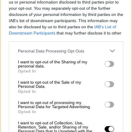
us or personal information disclosed to third parties prior to
your opt-out. You may separately opt-out of the further
disclosure of your personal information by third parties on the
IAB’s list of downstream participants. This information may
also be disclosed by us to third parties on the
IAB’s List of
Downstream Participants
that may further disclose it to other
third parties.
Please note that this website/app uses one or more Google
Personal Data Processing Opt Outs
services and may gather and store information including but
not limited to your visit or usage behaviour. You may click to
I want to opt-out of the Sharing of my
personal data.
grant or deny consent to Google and its third-party tags to
Opted In
use your data for below specified purposes in below Google
consent section.
I want to opt-out of the Sale of my
Διαβάστε ακόμη:
Στέφανος Τσιτσιπάς: Τι θα
Personal Data.
μείνει τελικά, τα Harrods και το Tesla ή οι
Opted In
επιτυχίες του;
I want to opt-out of processing my
Personal Data for Targeted Advertising.
Ήδη προτού συμπληρώσει τα 23 του ανήκει
Opted In
στην ελίτ του παγκόσμιου τένις και
I want to opt-out of Collection, Use,
σύμφωνα με αναλυτές του αθλήματος
Retention, Sale, and/or Sharing of my
Personal Data that Is Unrelated with the