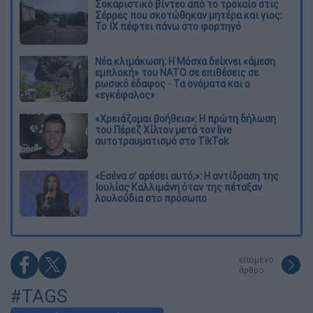
Σοκαριστικό βίντεο από το τροχαίο στις
Σέρρες που σκοτώθηκαν μητέρα και γιος:
Το ΙΧ πέφτει πάνω στο φορτηγό
Νέα κλιμάκωση: Η Μόσχα δείχνει «άμεση
εμπλοκή» του ΝΑΤΟ σε επιθέσεις σε
ρωσικό έδαφος - Τα ονόματα και ο
«εγκέφαλος»
«Χρειάζομαι βοήθεια»: Η πρώτη δήλωση
του Πέρεζ Χίλτον μετά τον live
αυτοτραυματισμό στο TikTok
«Εσένα σ’ αρέσει αυτό;»: Η αντίδραση της
Ιουλίας Καλλιμάνη όταν της πέταξαν
λουλούδια στο πρόσωπο
επόμενο
άρθρο
#TAGS