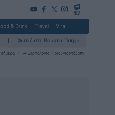
ood & Drink
Travel
Viral
Φωτιά στη Βοιωτία: Ίση με έξι ατομικές βόμβε
 σήμερα
|
➔ Εορτολόγιο: Ποιοι γιορτάζουν