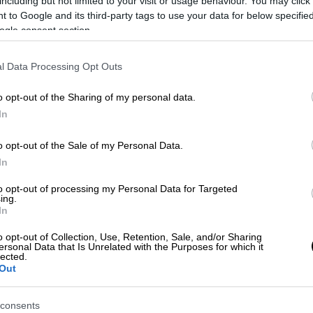
including but not limited to your visit or usage behaviour. You may click 
 to Google and its third-party tags to use your data for below specifi
ogle consent section.
l Data Processing Opt Outs
 το ΕΘΝΟΣ στη Google
o opt-out of the Sharing of my personal data.
In
άκκαρη
με την εκπληκτική εμφάνιση που
κορυφαία Ελληνίδα τενίστρια κυριάρχησε
o opt-out of the Sale of my Personal Data.
όνοβα
νίκησε 2-0 σετ και πήρε πανηγυρικά το
In
 μεγάλου τουρνουά.
to opt-out of processing my Personal Data for Targeted
ing.
 έδειξε ότι βρίσκεται σε εξαιρετική
In
 Ρωσίδα (νο.126) σε μόλις 67 λεπτά με 6-
o opt-out of Collection, Use, Retention, Sale, and/or Sharing
 της διοργάνωσης για πρώτη φορά στην
ersonal Data that Is Unrelated with the Purposes for which it
lected.
ον Τζέσικα Πεγκούλα. Η 27χρονη
Out
ε την Καρολίνα Πλίσκοβα (νο.6) με 6-1, 4-6,
καρη σε μια άκρως ενδιαφέρουσα μάχη.
consents