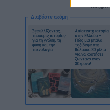
— wta (@W
Διαβάστε ακόμη
Ξεφυλλίζοντας...
Απίστευτη ιστορία
τέσσερις ιστορίες
στην Ελλάδα –
για τη γνώση, τη
Πώς μια μπάλα
φύση και την
ταξίδεψε στη
τεχνολογία
θάλασσα 80 μίλια
για να κρατήσει
ζωντανό έναν
30χρονο!