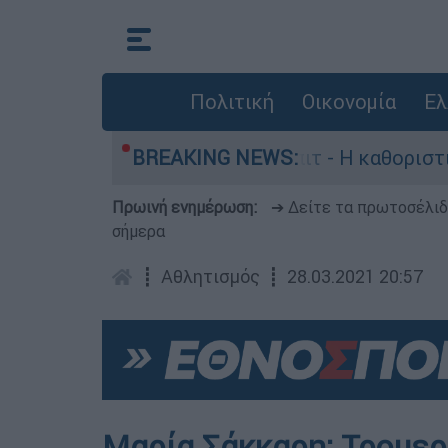
Πολιτική
Οικονομία
Ελ
αραγωγός, Γουίλιαμ Όρμπιτ - Η καθοριστική συμ
BREAKING NEWS:
Πρωινή ενημέρωση:
➔ Δείτε τα πρωτοσέλι
σήμερα
┋
Αθλητισμός
┋
28.03.2021 20:57
Μαρία Σάκκαρη: Τρομερ