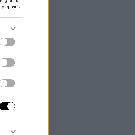
to grant or
ed purposes