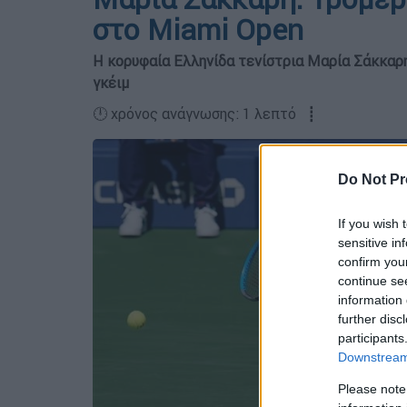
στο Miami Open
Η κορυφαία Ελληνίδα τενίστρια Μαρία Σάκκαρη
γκέιμ
🕛 χρόνος ανάγνωσης: 1 λεπτό ┋
Do Not Pr
If you wish 
sensitive in
confirm you
continue se
information 
further disc
participants
Downstream 
Please note