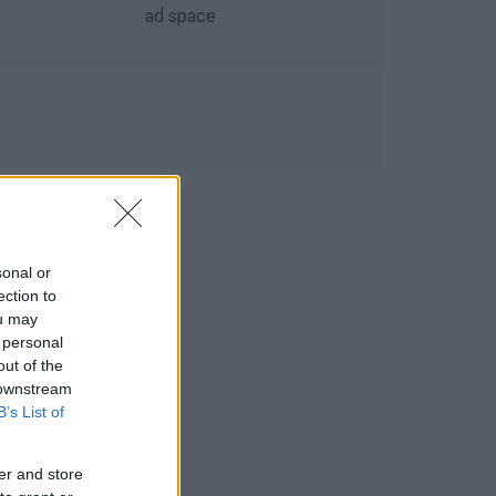
sonal or
ection to
ou may
 personal
out of the
 downstream
B’s List of
er and store