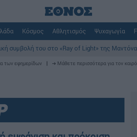
λάδα
Κόσμος
Αθλητισμός
Ψυχαγωγία
F
βολή του στο «Ray of Light» της Μαντόνα
δα των εφημερίδων
|
➔ Μάθετε περισσότερα για τον καιρό
ή εμφάνιση και πρόκριση