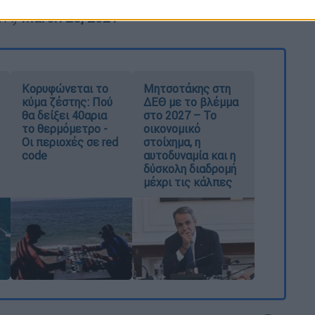
TA)
March 28, 2021
Κορυφώνεται το
Μητσοτάκης στη
κύμα ζέστης: Πού
ΔΕΘ με το βλέμμα
θα δείξει 40αρια
στο 2027 – Το
το θερμόμετρο -
οικονομικό
Οι περιοχές σε red
στοίχημα, η
code
αυτοδυναμία και η
δύσκολη διαδρομή
μέχρι τις κάλπες