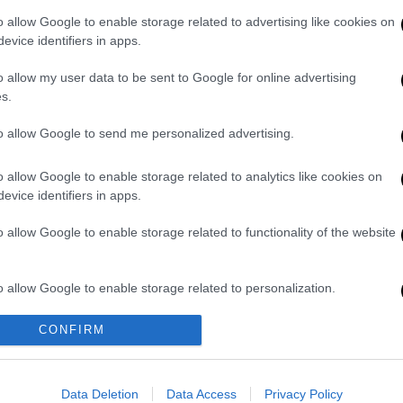
υ Τσιτσιπά στο Miami Open
o allow Google to enable storage related to advertising like cookies on
evice identifiers in apps.
ρί παιχνίδι άνετα και δίχως να χάσει σετ,
η Ρους. Μπήκε σοβαρά στο παιχνίδι και
o allow my user data to be sent to Google for online advertising
s.
 τελευταίο πόντο, έχοντας εξαιρετικό
ές. Η κορυφαία Ελληνίδα τενίστρια που
to allow Google to send me personalized advertising.
ίζει να το πετύχει στα κορτ του
Miami
o allow Google to enable storage related to analytics like cookies on
evice identifiers in apps.
riasakkari
takes the opening set, 6-
o allow Google to enable storage related to functionality of the website
c.twitter.com/SEjcwrcsSI
TA)
March 28, 2021
o allow Google to enable storage related to personalization.
ari soars 🚀
CONFIRM
o allow Google to enable storage related to security, including
cation functionality and fraud prevention, and other user protection.
 won a WTA main draw match dropping
pen
pic.twitter.com/W8uHFW8WyI
Data Deletion
Data Access
Privacy Policy