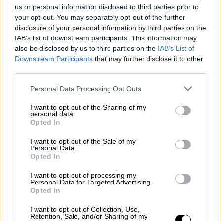
Φτιάξτε την ομάδα σας, οδηγήστε την στην
us or personal information disclosed to third parties prior to
κορυφή και η επιβράβευση που σας
your opt-out. You may separately opt-out of the further
disclosure of your personal information by third parties on the
περιμένει θα είναι μοναδική. Η λίστα των
IAB’s list of downstream participants. This information may
δώρων του νέου και ανανεωμένου
«ΓΙΝΕ
also be disclosed by us to third parties on the
IAB’s List of
ΠΡΟΕΔΡΟΣ»
δεν έχει προηγούμενο.
Downstream Participants
that may further disclose it to other
Κυριολεκτικά τα… σπάει, είναι για όλα τα
third parties.
γούστα και θα ικανοποιήσει και τους πιο
Please note that this website/app uses one or more Google
Personal Data Processing Opt Outs
απαιτητικούς…
services and may gather and store information including but
not limited to your visit or usage behaviour. You may click to
I want to opt-out of the Sharing of my
Θέλετε ταχύτητα; Έχει μηχανή!
personal data.
grant or deny consent to Google and its third-party tags to
Opted In
use your data for below specified purposes in below Google
Θέλετε διακοπές; Έχει ταξίδια!
consent section.
I want to opt-out of the Sale of my
Personal Data.
Θέλετε απόλαυση μπροστά στον καναπέ σας;
Opted In
Έχει τηλεοράσεις!
I want to opt-out of processing my
Personal Data for Targeted Advertising.
Θέλετε προϊόντα των αγαπημένων σας
Opted In
ομάδων; Έχει κι απ’ αυτά!
I want to opt-out of Collection, Use,
Retention, Sale, and/or Sharing of my