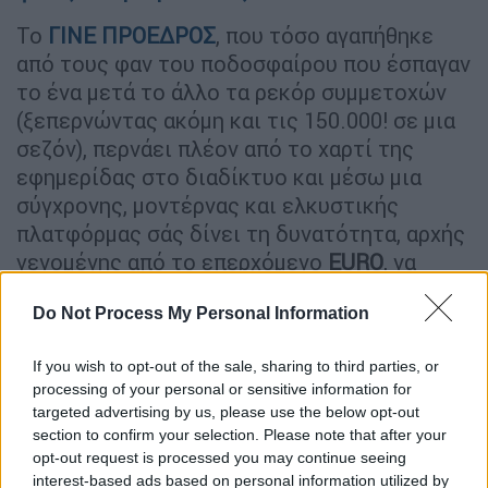
Το
ΓΙΝΕ ΠΡΟΕΔΡΟΣ
, που τόσο αγαπήθηκε
από τους φαν του ποδοσφαίρου που έσπαγαν
το ένα μετά το άλλο τα ρεκόρ συμμετοχών
(ξεπερνώντας ακόμη και τις 150.000! σε μια
σεζόν), περνάει πλέον από το χαρτί της
εφημερίδας στο διαδίκτυο και μέσω μια
σύγχρονης, μοντέρνας και ελκυστικής
πλατφόρμας σάς δίνει τη δυνατότητα, αρχής
γενομένης από το επερχόμενο
EURO
, να
γίνετε εσείς οι
football
manager
και όχι
Do Not Process My Personal Information
μόνο να διασκεδάσετε με τη ψυχή σας αλλά
και να κερδίσετε πολλά και πλούσια δώρα.
If you wish to opt-out of the sale, sharing to third parties, or
Πραγματικά πολλά δώρα…
processing of your personal or sensitive information for
targeted advertising by us, please use the below opt-out
Απίθανα δώρα, μέχρι και «ζεστά»
section to confirm your selection. Please note that after your
ευρώ!
opt-out request is processed you may continue seeing
interest-based ads based on personal information utilized by