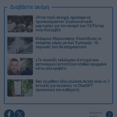
Διαβάστε ακόμη
«Ήταν πολύ σκληρό, αρχίσαμε να
προσευχόμαστε»: Συγκλονιστικές
μαρτυρίες για τον σεισμό των 7,6 Ρίχτερ
στην Κολομβία
Κλέαρχος Μαρουσάκης: Επικίνδυνες οι
επόμενες μέρες με έως 9 μποφόρ - Οι
περιοχές που θα επηρεαστούν
«Το παιχνίδι τελείωσε»: Η στιγμή που
αστυνομικοί εντοπίζουν stalker κρυμμένο
κάτω από κρεβάτι
Θες να μάθεις ξένη γλώσσα; Αυτές είναι οι 7
εντολές για να κάνεις το ChatGPT
προσωπικό σου καθηγητή
επόμενο
άρθρο