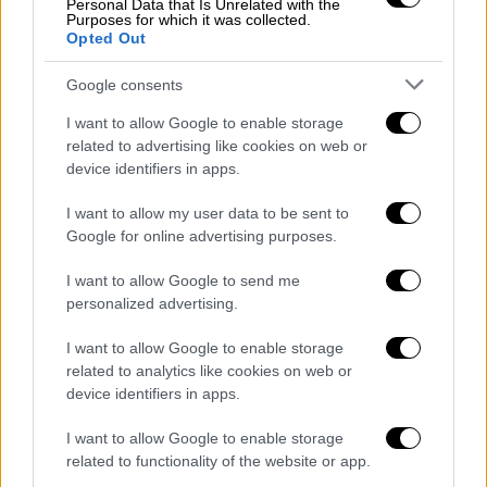
Θέλετε ρευστό; Έχει ακόμη και χρήματα!
Personal Data that Is Unrelated with the
Purposes for which it was collected.
Opted Out
Ναι καλά διαβάσετε, το
ΓΙΝΕ ΠΡΟΕΔΡΟΣ
θα
μοιράζει μέχρι και «ζεστά» ευρώ στους
Google consents
καλύτερους προπονητές. Και μάλιστα, δεν
I want to allow Google to enable storage
θα χρειάζεται να περιμένετε μέχρι το τέλος
related to advertising like cookies on web or
του Euro, αλλά θα έχετε τη δυνατότητα να
device identifiers in apps.
κερδίσετε χρήματα και άλλα δώρα, ακόμη και
I want to allow my user data to be sent to
κατά τη διάρκεια του τουρνουά! Αρκεί να
Google for online advertising purposes.
είστε καλοί προπονητές…
I want to allow Google to send me
Δείτε εδώ τη λίστα με τα πλούσια δώρα
personalized advertising.
Χαρτί, στυλό… κομπιουτεράκι
I want to allow Google to enable storage
related to analytics like cookies on web or
Τι πρέπει να κάνετε; Εντελώς δωρεάν και
device identifiers in apps.
χωρίς καμία υποχρέωση, πέραν μιας απλής
I want to allow Google to enable storage
εγγραφής, δημιουργείτε το προφίλ σας, κι
related to functionality of the website or app.
αρχίζετε το χτίσιμο της ομάδας των