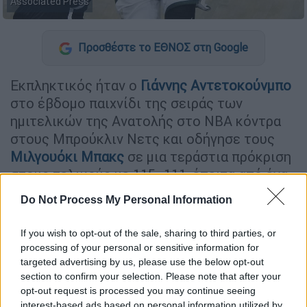
Associated Press
Προσθέστε το ΕΘΝΟΣ στη Google
Εκπληκτικός ήταν ο
Γιάννης Αντετοκούνμπο
στο έβδομο παιχνίδι της σειράς των
ημιτελικών της Ανατολής στο ΝΒΑ κόντρα
στους Μπρούκλιν Νετς και οδήγησε τους
Μιλγουόκι Μπακς
σε μια τεράστια πρόκριση
στους τελικούς με 115 -111, έπειτα από ένα
ματς – θρίλερ που κρίθηκε στην παράταση.
Do Not Process My Personal Information
Ο Έλληνας σταρ έκανε ένα εκπληκτικό
If you wish to opt-out of the sale, sharing to third parties, or
παιχνίδι με 40 πόντους (8/14 βολές, 13/18
processing of your personal or sensitive information for
δίποντα, 2/6 τρίποντα), 13 ριμπάουντ, 5
targeted advertising by us, please use the below opt-out
ασίστ, 1 τάπα και 3 λάθη σε 50 λεπτά.
section to confirm your selection. Please note that after your
Τρομερό παιχνίδι και από τον Κρις
opt-out request is processed you may continue seeing
interest-based ads based on personal information utilized by