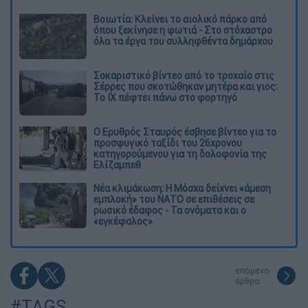
Βοιωτία: Κλείνει το αιολικό πάρκο από
όπου ξεκίνησε η φωτιά - Στο στόχαστρο
όλα τα έργα του συλληφθέντα δημάρχου
Σοκαριστικό βίντεο από το τροχαίο στις
Σέρρες που σκοτώθηκαν μητέρα και γιος:
Το ΙΧ πέφτει πάνω στο φορτηγό
Ο Ερυθρός Σταυρός έσβησε βίντεο για το
προσφυγικό ταξίδι του 26χρονου
κατηγορούμενου για τη δολοφονία της
Ελίζαμπεθ
Νέα κλιμάκωση: Η Μόσχα δείχνει «άμεση
εμπλοκή» του ΝΑΤΟ σε επιθέσεις σε
ρωσικό έδαφος - Τα ονόματα και ο
«εγκέφαλος»
επόμενο
άρθρο
#TAGS