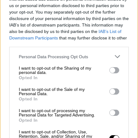
Μίντλετον με 23 πόντους, 10 ριμπάουντ, 6
us or personal information disclosed to third parties prior to
ασίστ και 5 κλεψίματα, ενώ 19 πόντους και 8
your opt-out. You may separately opt-out of the further
ριμπάουντ είχε ο Μπρουκ Λόπεζ, με τον
disclosure of your personal information by third parties on the
Τζρου Χόλιντεϊ να συνεισφέρει 13 πόντους,
IAB’s list of downstream participants. This information may
also be disclosed by us to third parties on the
IAB’s List of
8 ασίστ και 7 ριμπάουντ.
Downstream Participants
that may further disclose it to other
third parties.
Please note that this website/app uses one or more Google
Personal Data Processing Opt Outs
services and may gather and store information including but
not limited to your visit or usage behaviour. You may click to
I want to opt-out of the Sharing of my
personal data.
grant or deny consent to Google and its third-party tags to
Opted In
use your data for below specified purposes in below Google
consent section.
I want to opt-out of the Sale of my
Personal Data.
Opted In
I want to opt-out of processing my
Personal Data for Targeted Advertising.
Opted In
Στους 48 πόντους σταμάτησε από τους Νετς
ο Κέβιν Ντουράντ. Ο Τζέιμς Χάρντεν είχε 22
I want to opt-out of Collection, Use,
Retention, Sale, and/or Sharing of my