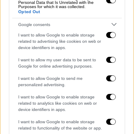
αλλά με 5/17 σουτ και έλειψε πολύ ο
Personal Data that Is Unrelated with the
Purposes for which it was collected.
τραυματίας Κάιρι Ίρβινγκ.
Opted Out
Google consents
I want to allow Google to enable storage
related to advertising like cookies on web or
device identifiers in apps.
I want to allow my user data to be sent to
Google for online advertising purposes.
I want to allow Google to send me
personalized advertising.
I want to allow Google to enable storage
Πλέον οι Μπακς
αναμένουν τον αντίπαλό
related to analytics like cookies on web or
τους από το Game 7 ανάμεσα σε Σίξερς και
device identifiers in apps.
Χοκς
. Θα έχουν μειονέκτημα έδρας αν
περάσουν οι πρώτοι και πλεονέκτημα αν
I want to allow Google to enable storage
related to functionality of the website or app.
περάσουν οι δεύτεροι.