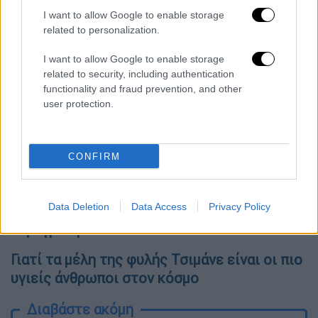
I want to allow Google to enable storage
Όλες οι ειδήσεις
related to personalization.
Κοτζιάς στο ethnos.gr: Ο Μητσοτάκης άφησε
I want to allow Google to enable storage
related to security, including authentication
λάσκα τον Ζάεφ για την εφαρμογή των
functionality and fraud prevention, and other
Πρεσπών
user protection.
Ν. Ντιμιτρόφ στο ethnos.gr: Αυτό που
καταφέραμε είναι πολύ μεγάλο για να
CONFIRM
αποτύχει
Γλυκά Νερά - Φίλη Καρολάιν: Συναντηθήκαμε
Data Deletion
Data Access
Privacy Policy
μια μέρα πριν τη δολοφονία - Ηταν
ταραγμένη
Γιατί τα μέλη της φυλής Τσιμάνε είναι οι πιο
υγιείς άνθρωποι στον κόσμο
Διαβάστε ακόμη