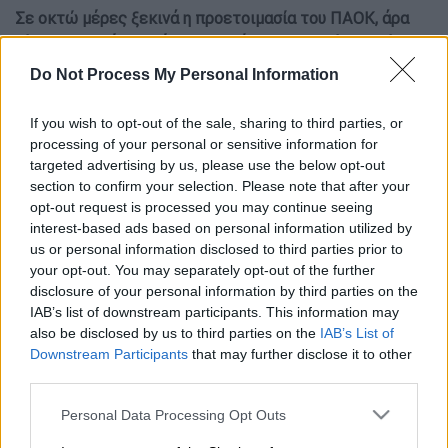
Σε οκτώ μέρες ξεκινά η προετοιμασία του ΠΑΟΚ, άρα
είμαστε σε θέση να έχουμε εικόνα, για το πώς θα είναι
διαμορφωμένη η ομάδα
Do Not Process My Personal Information
If you wish to opt-out of the sale, sharing to third parties, or
processing of your personal or sensitive information for
targeted advertising by us, please use the below opt-out
section to confirm your selection. Please note that after your
opt-out request is processed you may continue seeing
interest-based ads based on personal information utilized by
us or personal information disclosed to third parties prior to
your opt-out. You may separately opt-out of the further
disclosure of your personal information by third parties on the
IAB’s list of downstream participants. This information may
also be disclosed by us to third parties on the
IAB’s List of
Downstream Participants
that may further disclose it to other
Photo Credits: Intime
third parties.
Please note that this website/app uses one or more Google
Personal Data Processing Opt Outs
Προσθέστε το ΕΘΝΟΣ στη Google
services and may gather and store information including but