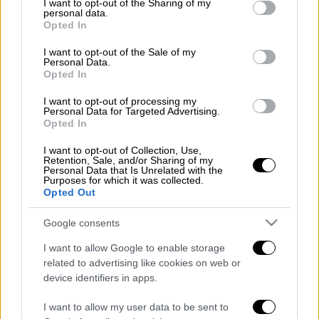
not limited to your visit or usage behaviour. You may click to
I want to opt-out of the Sharing of my
personal data.
grant or deny consent to Google and its third-party tags to
Έχουμε μπει στη τελική ευθεία για την
Opted In
use your data for below specified purposes in below Google
έναρξη της σεζόν και υπάρχει μία εικόνα της
consent section.
I want to opt-out of the Sale of my
ομάδας. Μία εικόνα που μέχρι 31 Αυγούστου
Personal Data.
Opted In
εκτιμώ πως δε θα έχει παρά ελάχιστη σχέση
με αυτή...
I want to opt-out of processing my
Personal Data for Targeted Advertising.
Opted In
Διαβάστε περισσότερα στο
sdna.gr
I want to opt-out of Collection, Use,
Διαβάστε ακόμη
Retention, Sale, and/or Sharing of my
Personal Data that Is Unrelated with the
Purposes for which it was collected.
Τα «γεράκια» της Ψάθας: Έσωσαν από τη
Opted Out
μεγάλη φωτιά τη γειτονιά που κάποτε τους
έδιωχνε
Google consents
I want to allow Google to enable storage
«Κλειδί» η ιατροδικαστική για τον 90χρονο
που έκρυβε ο γιος του στον καταψύκτη -
related to advertising like cookies on web or
«Τον αγαπούσε παθολογικά»
device identifiers in apps.
I want to allow my user data to be sent to
Άνω Λιόσια: Πήγαν να κλέψουν καλώδια,