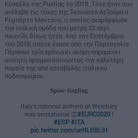
Κύπελλο της Ρωσίας το 2018. Τότε ήταν που
ανέλαβε τις τύχες της Σκουάντα Ατζούρα ο
Ρομπέρτο Μαντσίνι, ο οποίος αναμόρφωσε
την ιταλική ομάδα που μετρά 33 σερί
παιχνίδι δίχως ήττα. Από τον Σεπτέμβριο
του 2018, οπότε έχασε από την Πορτογαλία.
Πέρασαν τρία χρόνια κι ακόμη παραμένει
ανίκητη πραγματοποιώντας την καλύτερη
πορεία της από καταβολής ιταλικού
ποδοσφαίρου.
𝐒𝐩𝐢𝐧𝐞-𝐭𝐢𝐧𝐠𝐥𝐢𝐧𝐠
Italy's national anthem at Wembley
was sensational 👏
#EURO2020
|
#ESP
#ITA
pic.twitter.com/ueNLtIBLiH