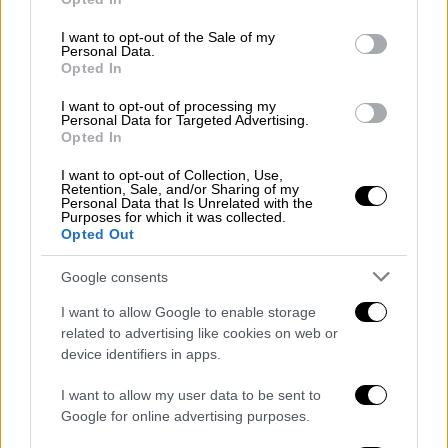
use your data for below specified purposes in below Google
Τσεχοσλοβακία και η Τσεχία
consent section.
I want to opt-out of the Sale of my
υπολογίζονται ως μία). Μόλις τρεις από
Personal Data.
Opted In
τις προηγούμενες δώδεκα έχασε στον
πρώτο της τελικό στη διοργάνωση: η
I want to opt-out of processing my
Personal Data for Targeted Advertising.
Γιουγκοσλαβία
το 1960, το
Βέλγιο
το
Opted In
1980 και η
Πορτογαλία
το 2004.
I want to opt-out of Collection, Use,
Δύο χαμένους τελικούς έχει η
Ιταλία
(το
Retention, Sale, and/or Sharing of my
2000 και το 2012) σε
Euro
. Η
Γερμανία
Personal Data that Is Unrelated with the
Purposes for which it was collected.
και η
Σοβιετική Ενωση
όμως έχουν τις
Opted Out
περισσότερες ήττες με τρεις χαμένους
Google consents
ευρωπαϊκούς τελικούς.
Για έκτη φορά στην ιστορία των
Euro
η
I want to allow Google to enable storage
χώρα που φιλοξενεί τον τελικό φτάνει
related to advertising like cookies on web or
device identifiers in apps.
μέχρι το παιχνίδι που κρίνει τον τίτλο.
Και τις δύο τελευταίες φορές που
I want to allow my user data to be sent to
συνέβη αυτό, η οικοδέσποινα έχασε: η
Google for online advertising purposes.
Πορτογαλία
το 2004 και η
Γαλλία
το