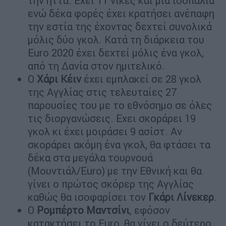
την ήττα. Εχει 11 νίκες και μία ισοπαλία
ενώ δέκα φορές έχει κρατήσει ανέπαφη
την εστία της έχοντας δεχτεί συνολικά
μόλις δύο γκολ. Κατά τη διάρκεια του
Euro 2020 έχει δεχτεί μόλις ένα γκολ,
από τη Δανία στον ημιτελικό.
Ο
Χάρι Κέιν
έχει εμπλακεί σε 28 γκολ
της Αγγλίας στις τελευταίες 27
παρουσίες του με το εθνόσημο σε όλες
τις διοργανώσεις. Εχει σκοράρει 19
γκολ κι έχει μοιράσει 9 ασίστ. Αν
σκοράρει ακόμη ένα γκολ, θα φτάσει τα
δέκα στα μεγάλα τουρνουά
(Μουντιάλ/Euro) με την Εθνική και θα
γίνει ο πρώτος σκόρερ της Αγγλίας
καθώς θα ισοφαρίσει τον
Γκάρι Λίνεκερ
.
Ο
Ρομπέρτο Μαντσίνι
, εφόσον
κατακτήσει το Euro, θα γίνει ο δεύτερο