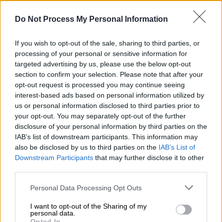
την
Ιταλία
, έξι σε Μουντιάλ και
τέσσερις σε
Euro
. Μόνο η
Γερμανία
με
Do Not Process My Personal Information
14 παρουσίες έχει περισσότερες στην
Ευρώπη. Οι Ατζούρι κέρδισαν τον
If you wish to opt-out of the sale, sharing to third parties, or
τελικό του '68 στο Euro αλλά ηττήθηκαν
processing of your personal or sensitive information for
targeted advertising by us, please use the below opt-out
σε δύο σερί από
Γαλλία
και
Ισπανία
το
section to confirm your selection. Please note that after your
2000 και το 2012.
opt-out request is processed you may continue seeing
Για πρώτη φορά δίνει το παρών σε
interest-based ads based on personal information utilized by
τελικό
Euro
η
Αγγλία
που έχει μόλις μία
us or personal information disclosed to third parties prior to
παρουσία σε τελικό μεγάλου τουρνουά
your opt-out. You may separately opt-out of the further
disclosure of your personal information by third parties on the
πριν από 55 χρόνια. Στο στάδιο
IAB’s list of downstream participants. This information may
Γουέμπλεϊ
το 1966 νίκησε τη
Γερμανία
also be disclosed by us to third parties on the
IAB’s List of
και κατέκτησε το
Παγκόσμιο Κύπελλο
.
Downstream Participants
that may further disclose it to other
Είναι το μεγαλύτερο διάστημα που
third parties.
χωρίζει μια ευρωπαϊκή χώρα μεταξύ δύο
Please note that this website/app uses one or more Google
Personal Data Processing Opt Outs
μεγάλων τελικών.
services and may gather and store information including but
Η
Αγγλία
γίνεται η 13η ευρωπαϊκή χώρα
not limited to your visit or usage behaviour. You may click to
I want to opt-out of the Sharing of my
personal data.
grant or deny consent to Google and its third-party tags to
που συμμετέχει σε τελικό
Euro
(η
Opted In