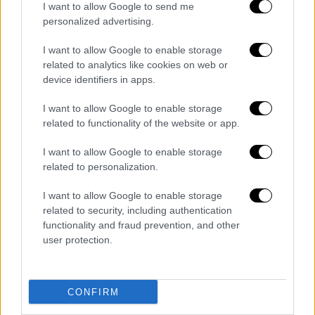
I want to allow Google to send me
2016. Τις τρεις προηγούμενες όμως η
personalized advertising.
οικοδέσποινα νίκησε: Η
Ισπανία
το 1964,
η
Ιταλία
το 1968 και η
Γαλλία
το 1984.
I want to allow Google to enable storage
Η
Ιταλία
δεν έχει χάσει ποτέ από την
related to analytics like cookies on web or
device identifiers in apps.
Αγγλία
σε μεγάλο τουρνουά με
απολογισμό τρεις νίκες και μια
I want to allow Google to enable storage
ισοπαλία: 1-0 στο Euro του 1980 με γκολ
related to functionality of the website or app.
του
Ταρντέλι
, 2-1 στον μικρό τελικό
I want to allow Google to enable storage
του Μουντιάλ του 1990, 0-0 στο Euro
related to personalization.
του 2012 προτού προκριθεί στη
διαδικασία των πέναλτι και τελευταία
I want to allow Google to enable storage
related to security, including authentication
φορά στο Μουντιάλ του 2014 και πάλι
functionality and fraud prevention, and other
με 2-1 στην πρεμιέρα των ομίλων, απ'
user protection.
όπου όμως αμφότερες απέτυχαν να
προκριθούν.
Η
Αγγλία
έχει νικήσει μόλις δύο από τις
CONFIRM
τελευταίες 14 αναμετρήσεις με την