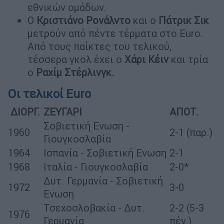
εθνικών ομάδων.
Ο
Κριστιάνο Ρονάλντο
και ο
Πάτρικ Σικ
μετρούν από πέντε τέρματα στο Euro.
Από τους παίκτες του τελικού,
τέσσερα γκολ έχει ο
Χάρι Κέιν
και τρία
ο
Ραχίμ Στέρλινγκ.
Οι τελικοί Euro
ΔΙΟΡΓ.
ΖΕΥΓΑΡΙ
ΑΠΟΤ.
Σοβιετική Ενωση -
1960
2-1 (παρ.)
Γιουγκοσλαβία
1964
Ισπανία - Σοβιετική Ενωση
2-1
1968
Ιταλία - Γιουγκοσλαβία
2-0*
Δυτ. Γερμανία - Σοβιετική
1972
3-0
Ενωση
Τσεχοσλοβακία - Δυτ.
2-2 (5-3
1976
Γερμανία
πέν.)