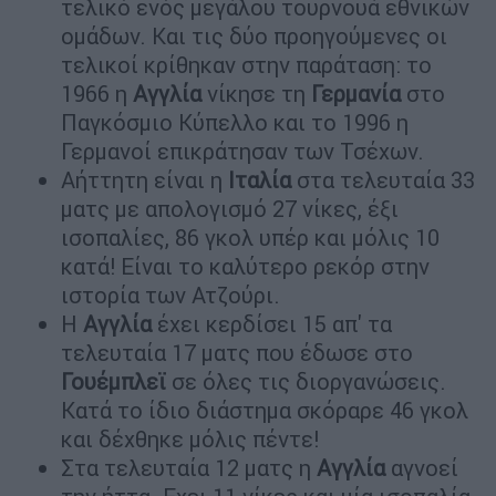
τελικό ενός μεγάλου τουρνουά εθνικών
ομάδων. Και τις δύο προηγούμενες οι
τελικοί κρίθηκαν στην παράταση: το
1966 η
Αγγλία
νίκησε τη
Γερμανία
στο
Παγκόσμιο Κύπελλο και το 1996 η
Γερμανοί επικράτησαν των Τσέχων.
Αήττητη είναι η
Ιταλία
στα τελευταία 33
ματς με απολογισμό 27 νίκες, έξι
ισοπαλίες, 86 γκολ υπέρ και μόλις 10
κατά! Είναι το καλύτερο ρεκόρ στην
ιστορία των Ατζούρι.
Η
Αγγλία
έχει κερδίσει 15 απ' τα
τελευταία 17 ματς που έδωσε στο
Γουέμπλεϊ
σε όλες τις διοργανώσεις.
Κατά το ίδιο διάστημα σκόραρε 46 γκολ
και δέχθηκε μόλις πέντε!
Στα τελευταία 12 ματς η
Αγγλία
αγνοεί