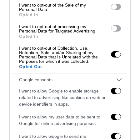
consent section.
I want to opt-out of the Sale of my
Personal Data.
Διαβάστε για την κίνηση- ντροπή των
Opted In
Άγγλων που χάλασε την εικόνα τους στο
I want to opt-out of processing my
φινάλε του Euro με ένα κλικ
Personal Data for Targeted Advertising.
Opted In
στο
menshouse.gr
I want to opt-out of Collection, Use,
Διαβάστε ακόμη
Retention, Sale, and/or Sharing of my
Personal Data that Is Unrelated with the
Purposes for which it was collected.
Επιστήμονες ανακάλυψαν τον τέταρτο
Opted Out
γνωστό τύπο μεταδοτικού καρκίνου στον
κόσμο
Google consents
Μουντιάλ 2026: «Θα ανατινάξω τον Μέσι με
I want to allow Google to enable storage
τέσσερις βόμβες» - Οι τρομοκρατικές
related to advertising like cookies on web or
απειλές που ερεύνησε το FBI
device identifiers in apps.
Φρίκη στην Κρήτη: Τουρίστας μπήκε σε
I want to allow my user data to be sent to
κατάστημα και ρώτησε πόσο «κοστίζει»
Google for online advertising purposes.
ανήλικο κορίτσι για να ασελγήσει πάνω του
I want to allow Google to send me