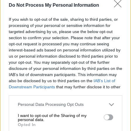
των Άγγλων που χάλασε την εικόνα
Do Not Process My Personal Information
τους στο φινάλε του Euro
If you wish to opt-out of the sale, sharing to third parties, or
Από άλλους θα το περιμέναμε, από τους Άγγλους ποτέ.
processing of your personal or sensitive information for
targeted advertising by us, please use the below opt-out
section to confirm your selection. Please note that after your
opt-out request is processed you may continue seeing
interest-based ads based on personal information utilized by
us or personal information disclosed to third parties prior to
your opt-out. You may separately opt-out of the further
disclosure of your personal information by third parties on the
IAB’s list of downstream participants. This information may
also be disclosed by us to third parties on the
IAB’s List of
Downstream Participants
that may further disclose it to other
third parties.
Please note that this website/app uses one or more Google
Personal Data Processing Opt Outs
intime
services and may gather and store information including but
not limited to your visit or usage behaviour. You may click to
I want to opt-out of the Sharing of my
personal data.
grant or deny consent to Google and its third-party tags to
Opted In
use your data for below specified purposes in below Google
Προσθέστε το ΕΘΝΟΣ στη Google