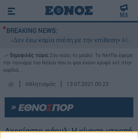
BREAKING NEWS:
in: «Δεν έχω καμία σχέση με την επίθεση» λέει 
δημοφιλές τώρα:
Σου καίει το μυαλό: Το Netflix έφερε
την ταινιάρα του Νόλαν που οι φαν έχουν κρυφό νο1 στην
καρδιά...
┋
Αθλητισμός
┋
13.07.2021 00:23
Αχρείαστο φάουλ: Η κίνηση-ντροπή