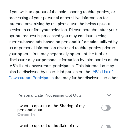
συνολικά την ένατη θέση στο αγώνισμα.
Πρώτη τερμάτισε η Ζανγκ (Κίνα), δεύτερη η
If you wish to opt-out of the sale, sharing to third parties, or
Σίντεστρομ (Σουηδία), τρίτη Μάγκνελ
processing of your personal or sensitive information for
targeted advertising by us, please use the below opt-out
(Καναδάς) και τέταρτη η Σκουρδάι
section to confirm your selection. Please note that after your
(Λευκορωσία).
opt-out request is processed you may continue seeing
interest-based ads based on personal information utilized by
us or personal information disclosed to third parties prior to
your opt-out. You may separately opt-out of the further
disclosure of your personal information by third parties on the
IAB’s list of downstream participants. This information may
also be disclosed by us to third parties on the
IAB’s List of
Downstream Participants
that may further disclose it to other
third parties.
Please note that this website/app uses one or more Google
Personal Data Processing Opt Outs
services and may gather and store information including but
not limited to your visit or usage behaviour. You may click to
I want to opt-out of the Sharing of my
personal data.
grant or deny consent to Google and its third-party tags to
Opted In
Η πρωταθλήτρια Ευρώπης στα 100 μ.
use your data for below specified purposes in below Google
consent section.
πεταλούδα κατετάγη ένατη με διαφορά
I want to opt-out of the Sale of my