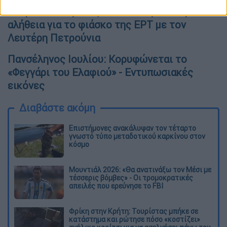
Ολυμπιακοί Αγώνες 2021: Αυτή είναι η
αλήθεια για το φιάσκο της ΕΡΤ με τον
Λευτέρη Πετρούνια
Πανσέληνος Ιουλίου: Κορυφώνεται το
«Φεγγάρι του Ελαφιού» - Eντυπωσιακές
εικόνες
Διαβάστε ακόμη
Επιστήμονες ανακάλυψαν τον τέταρτο
γνωστό τύπο μεταδοτικού καρκίνου στον
κόσμο
Μουντιάλ 2026: «Θα ανατινάξω τον Μέσι με
τέσσερις βόμβες» - Οι τρομοκρατικές
απειλές που ερεύνησε το FBI
Φρίκη στην Κρήτη: Τουρίστας μπήκε σε
κατάστημα και ρώτησε πόσο «κοστίζει»