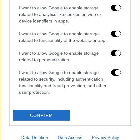
#TeamHellas
🇬🇷
I want to allow Google to enable storage
pic.twitter.com/a1MTULJGmC
related to analytics like cookies on web or
device identifiers in apps.
— Ηellenic Olympic Committee
(@HellenicOlympic)
July 25, 2021
I want to allow Google to enable storage
related to functionality of the website or app.
Όλες οι ειδήσεις
I want to allow Google to enable storage
Πανελλήνιες 2021: Μεγάλες ανατροπές
related to personalization.
φέτος, στις βάσεις του μισού
I want to allow Google to enable storage
μηχανογραφικού δελτίου
related to security, including authentication
functionality and fraud prevention, and other
Δεν είναι μόνο ο Αντετοκούνμπο: 9 αθλητές
user protection.
- θρύλοι που πείνασαν στα παιδικά τους
χρόνια
CONFIRM
Δολοφονία στην Θήβα: Στο μικροσκόπιο το
παρελθόν του θύματος - Είχε απασχολήσει
τις Αρχές για υπόθεση ναρκωτικών
Data Deletion
Data Access
Privacy Policy