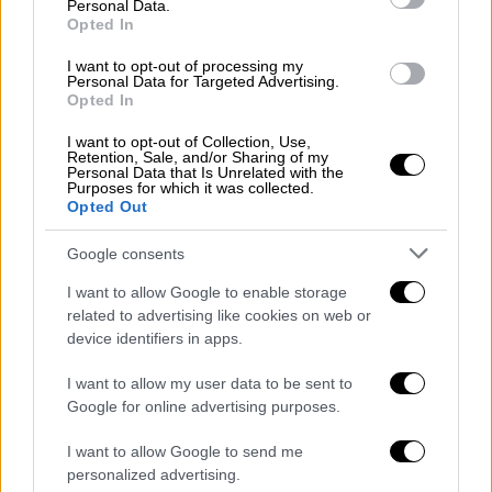
Personal Data.
μόλις 6 χιλιοστών του δευτερολέπτου από
Opted In
την τελευταία αθλήτρια που πήρε την
I want to opt-out of processing my
πρόκριση στον τελικό. Μετά τον αγώνα της
Personal Data for Targeted Advertising.
Opted In
η αθλήτρια από τα Χανιά με δάκρυα στα μάτια
μίλησε για την προσπάθειά της. «Πιστεύω
I want to opt-out of Collection, Use,
Retention, Sale, and/or Sharing of my
ότι έδωσα ό,τι περισσότερο είχα σε αυτή
Personal Data that Is Unrelated with the
την κούρσα. Χαίρομαι που έκανα ένα
Purposes for which it was collected.
Opted Out
πανελλήνιο ρεκόρ στον ημιτελικό το πρωί.
Στεναχωριέμαι που αυτό δεν ήταν αρκετό.
Google consents
Δεν μπορούμε να τα έχουμε όλα» είπε
I want to allow Google to enable storage
μεταξύ άλλων κλαίγοντας με λυγμούς.
related to advertising like cookies on web or
device identifiers in apps.
Συγκλονιστική η Άννα
Ντουντουνάκη, για 0.06 η έμεινε
I want to allow my user data to be sent to
Google for online advertising purposes.
εκτός τελικού στα 100 πεταλούδας
με πανελλήνιο ρεκόρ με 57.25. Δεν
I want to allow Google to send me
υπάρχει λόγος για δάκρυα 👏👏👏
personalized advertising.