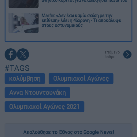
ανήλικο κορίτσι για να ασελγήσει πάνω του
Marfin: «Δεν έχω καμία σχέση με την
επίθεση» λέει η 46χρονη - Τι αποκάλυψε
στους αστυνομικούς
επόμενο
άρθρο
#TAGS
κολύμβηση
Ολυμπιακοί Αγώνες
Αννα Ντουντουνάκη
Ολυμπιακοί Αγώνες 2021
Ακολούθησε το Έθνος στο Google News!