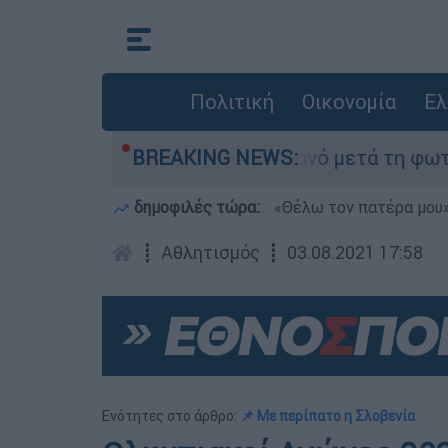
Πολιτική
Οικονομία
Ελ
 τίποτα» στο Πόρτο Γερμανό μετά τη φωτιά - Αγ
BREAKING NEWS:
δημοφιλές τώρα:
«Θέλω τον πατέρα μου»:
┋
Αθλητισμός
┋
03.08.2021 17:58
Ενότητες στο άρθρο:
📌 Με περίπατο η Σλοβενία