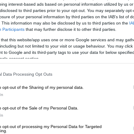
eing interest-based ads based on personal information utilized by us or
disclosed to third parties prior to your opt-out. You may separately opt-
losure of your personal information by third parties on the IAB’s list of
. This information may also be disclosed by us to third parties on the
IA
Participants
that may further disclose it to other third parties.
 το ΕΘΝΟΣ στη Google
 that this website/app uses one or more Google services and may gath
including but not limited to your visit or usage behaviour. You may click 
 to Google and its third-party tags to use your data for below specifi
ληκτικό
Κέβιν Ντουράντ
, οι
ΗΠΑ
κέρδισαν
ogle consent section.
στα ημιτελικά των
Ολυμπιακών Αγώνων
. Ο
α των Αμερικανών. Μετά από ένα μεγάλο
l Data Processing Opt Outs
ανών και πήρε το εισιτήριο για
ε την Αυστραλία.
o opt-out of the Sharing of my personal data.
In
όντοι, 10/17 σουτ) έκανε την διαφορά στο
ύσεων στον πάγκο (διψήφιοι οι Χόλιντει,
o opt-out of the Sale of my Personal Data.
οι Ισπανοί τα περίμεναν όλα από τον
In
13/20 σουτ) και δεν είχαν διάρκεια. Το
to opt-out of processing my Personal Data for Targeted
 συνέχεια δεν μπόρεσαν να ακολουθήσουν
ing.