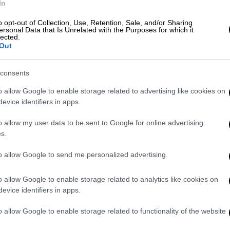
In
o opt-out of Collection, Use, Retention, Sale, and/or Sharing
ersonal Data that Is Unrelated with the Purposes for which it
lected.
Out
άγγιξε το «triple double» και έναν
 πόντους, η Σλοβενία δεν είχε πρόβλημα
consents
έρδισε με 94-70 και προκρίθηκε στα
α.
o allow Google to enable storage related to advertising like cookies on
evice identifiers in apps.
έλεγχο του αγώνα, προηγούμενοι με 25-14
o allow my user data to be sent to Google for online advertising
τέδρασαν στην δεύτερη περίοδο όταν και
s.
ους και να προηγηθούν με 31-32 αλλά δεν
 Ντόντσιτς ανέλαβε δράση, ο Τόμπι
to allow Google to send me personalized advertising.
κιτς πετούσε... φωτιές από το τρίποντο.
οδο στο +12 και κατάφεραν με μία
o allow Google to enable storage related to analytics like cookies on
evice identifiers in apps.
ηγηθούν με 91-65 στο 38ο λεπτό κάνοντας
ντας» την υπόθεση πρόκριση. Το τελικό 94-
o allow Google to enable storage related to functionality of the website
ελικά όπου περιμένουν τον νικητή του