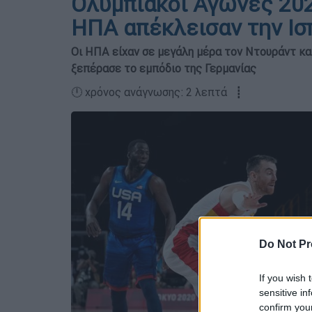
Ολυμπιακοί Αγώνες 202
ΗΠΑ απέκλεισαν την Ισ
Οι ΗΠΑ είχαν σε μεγάλη μέρα τον Ντουράντ κα
ξεπέρασε το εμπόδιο της Γερμανίας
🕛 χρόνος ανάγνωσης: 2 λεπτά ┋
Do Not Pr
If you wish 
sensitive in
confirm you