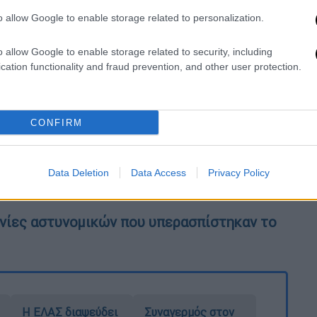
o allow Google to enable storage related to personalization.
o allow Google to enable storage related to security, including
 τη χώρα - Θερμοκρασίες έως 46 βαθμούς
cation functionality and fraud prevention, and other user protection.
πολυκατοικία που σκοτώθηκαν γιαγιά και
CONFIRM
 με τα κλιματιστικά που έχουμε στην
Data Deletion
Data Access
Privacy Policy
ίχος ανοσίας αρχίζει να εξασθενεί
νίες αστυνομικών που υπερασπίστηκαν το
Η ΕΛΑΣ διαψεύδει
Συναγερμός στον