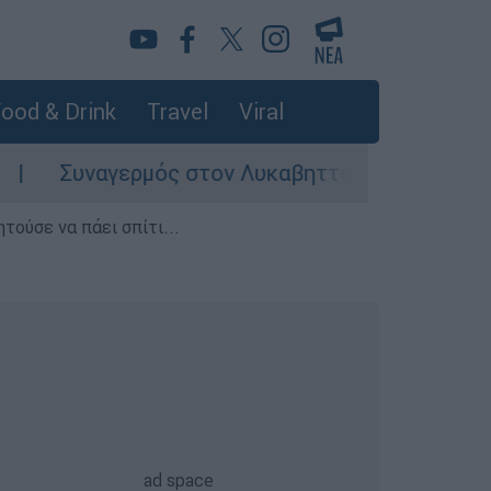
ood & Drink
Travel
Viral
υναγερμός στον Λυκαβηττό: Σορός σε προχωρημ
τούσε να πάει σπίτι...