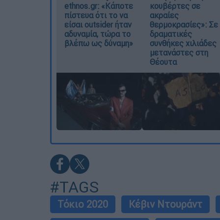
ethnos.gr: «Κάποτε
κουβέρτες σε
πίστευα ότι το να
ακραίες
είσαι outsider ήταν
θερμοκρασίες»: Σε
αδυναμία, τώρα το
δραματικές
βλέπω ως δύναμη»
συνθήκες χιλιάδες
μετανάστες στη
Θέουτα
#TAGS
Τόκιο 2020
Κέβιν Ντουράντ