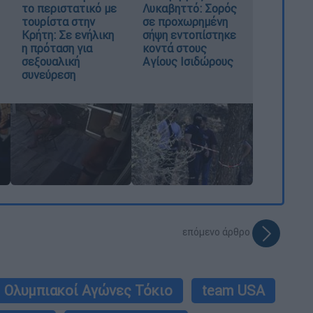
το περιστατικό με
Λυκαβηττό: Σορός
τουρίστα στην
σε προχωρημένη
Κρήτη: Σε ενήλικη
σήψη εντοπίστηκε
η πρόταση για
κοντά στους
σεξουαλική
Αγίους Ισιδώρους
συνεύρεση
επόμενο άρθρο
Ολυμπιακοί Αγώνες Τόκιο
team USA