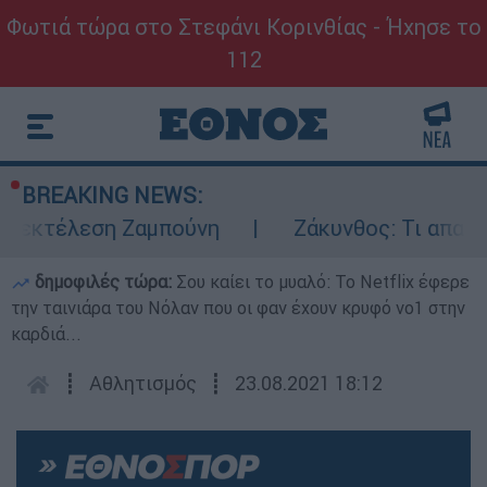
Φωτιά τώρα στο Στεφάνι Κορινθίας - Ήχησε το
112
BREAKING NEWS:
ν εκτέλεση Ζαμπούνη
Ζάκυνθος: Τι απαντά
δημοφιλές τώρα:
Σου καίει το μυαλό: Το Netflix έφερε
την ταινιάρα του Νόλαν που οι φαν έχουν κρυφό νο1 στην
καρδιά...
┋
Αθλητισμός
┋
23.08.2021 18:12