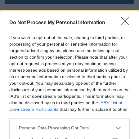
Σέντρα τον Σεπτέμβρη; Μόνο στην
Do Not Process My Personal Information
Ελλάδα, την Αλβανία και τους
ερασιτέχνες γίνονται αυτά...
If you wish to opt-out of the sale, sharing to third parties, or
processing of your personal or sensitive information for
Απίστευτο κι όμως... ελληνικό!
targeted advertising by us, please use the below opt-out
section to confirm your selection. Please note that after your
opt-out request is processed you may continue seeing
interest-based ads based on personal information utilized by
us or personal information disclosed to third parties prior to
your opt-out. You may separately opt-out of the further
disclosure of your personal information by third parties on the
IAB’s list of downstream participants. This information may
also be disclosed by us to third parties on the
IAB’s List of
Downstream Participants
that may further disclose it to other
third parties.
Please note that this website/app uses one or more Google
Personal Data Processing Opt Outs
services and may gather and store information including but