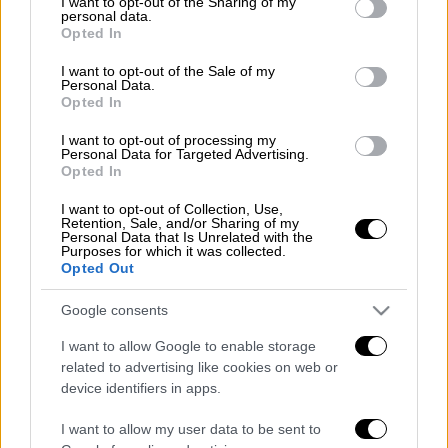
not limited to your visit or usage behaviour. You may click to
I want to opt-out of the Sharing of my
Photo Credits: Intime
personal data.
grant or deny consent to Google and its third-party tags to
Opted In
use your data for below specified purposes in below Google
consent section.
Προσθέστε το ΕΘΝΟΣ στη Google
I want to opt-out of the Sale of my
Personal Data.
Opted In
Διαβάστε τι ακριβώς «πάθαμε» μετά τη νέα
I want to opt-out of processing my
αναβολή της έναρξης του ελληνικού
Personal Data for Targeted Advertising.
Opted In
πρωταθλήματος μ' ένα κλικ στο
sdna.gr
I want to opt-out of Collection, Use,
Διαβάστε ακόμη
Retention, Sale, and/or Sharing of my
Personal Data that Is Unrelated with the
Purposes for which it was collected.
Δημιούργησαν με AI νέους ιούς μέσα σε
Opted Out
λίγες ώρες - Γιατί προβληματίζονται οι
επιστήμονες
Google consents
Σαν το τρομακτικό It: 15χρονο ντυμένος
I want to allow Google to enable storage
κλόουν μαχαίρωσε μέχρι θανάτου
related to advertising like cookies on web or
ηλικιωμένο - Τον κατέγραψε κάμερα
device identifiers in apps.
«Πόλεμος» για τους χρόνους των
I want to allow my user data to be sent to
δρομολογίων: Τα σωματεία απαντούν στις