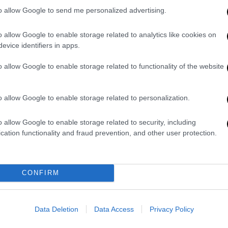
to allow Google to send me personalized advertising.
o allow Google to enable storage related to analytics like cookies on
annis_an34)
evice identifiers in apps.
o allow Google to enable storage related to functionality of the website
ίσαι ο καλύτερος παίκτης στον
o allow Google to enable storage related to personalization.
νας θρύλος του μπάσκετ, Nίκος Γκάλης,
o allow Google to enable storage related to security, including
ν άλλη πλευρά του Ατλαντικού, ο Γιάννης
cation functionality and fraud prevention, and other user protection.
ρσή του από την ενεργό δράση, κρατάει
CONFIRM
ό τα φώτα της δημοσιότητας, με δημοσίευση
book είπε για τον Greek Freak «κατέκτησες
σμου» ενώ συμπλήρωσε λέγοντας πως «Για
Data Deletion
Data Access
Privacy Policy
ρος παίκτης στον πλανήτη».