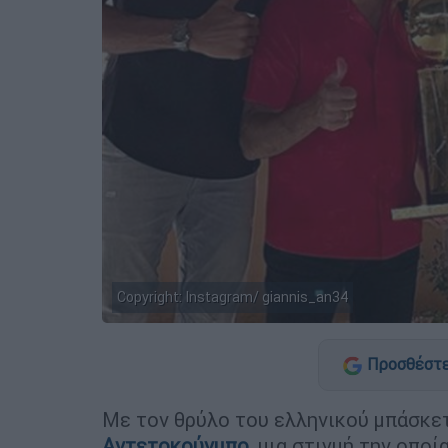
Copyright: Instagram/ giannis_an34
Προσθέστε
Mε τον θρύλο του ελληνικού μπάσκε
Αντετοκούνμπο
, μια στιγμή την οποί