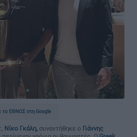
 το ΕΘΝΟΣ στη Google
τ,
Νίκο Γκάλη,
συναντήθηκε ο
Γιάννης
α περίμεναν χρόνια οι θαυμαστές. Ο
Greek