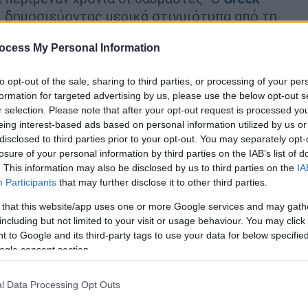
ι δημοσιεύοντας μερικά στιγμιότυπα από τη
ocess My Personal Information
αντήθηκε με τον Νίκο Γκάλη, ενώ στην
άς αλλά και ο Θανάσης Αντετοκούνμπο.
to opt-out of the sale, sharing to third parties, or processing of your per
formation for targeted advertising by us, please use the below opt-out s
ιο.
r selection. Please note that after your opt-out request is processed y
eing interest-based ads based on personal information utilized by us or
θρωποι ασχολούνται με το μπάσκετ στην
disclosed to third parties prior to your opt-out. You may separately opt-
τα μάτια του.. Τι βραδιά 🔥 Nick the Greek x
losure of your personal information by third parties on the IAB’s list of
ψε στη λεζάντα ο Αντετοκούνμπο.
. This information may also be disclosed by us to third parties on the
IA
Participants
that may further disclose it to other third parties.
ό εκατομμύριο like.
 that this website/app uses one or more Google services and may gath
including but not limited to your visit or usage behaviour. You may click 
 to Google and its third-party tags to use your data for below specifi
ogle consent section.
l Data Processing Opt Outs