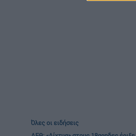
Όλες οι ειδήσεις
ΔΕΘ: «Δίχτυα» στους 18αρηδες έριξε