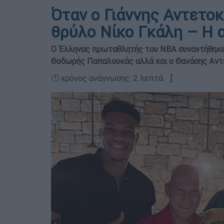
Όταν ο Γιάννης Αντετο
θρύλο Νίκο Γκάλη – Η α
Ο Έλληνας πρωταθλητής του NBA συναντήθηκε μ
Θοδωρής Παπαλουκάς αλλά και ο Θανάσης Αν
🕛 χρόνος ανάγνωσης: 2 λεπτά ┋