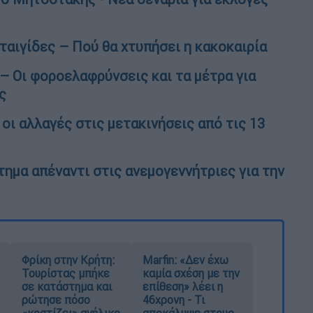
ταιγίδες – Πού θα χτυπήσει η κακοκαιρία
– Οι φοροελαφρύνσεις και τα μέτρα για
ς
οι αλλαγές στις μετακινήσεις από τις 13
τημα απέναντι στις ανεμογεννήτριες για την
Φρίκη στην Κρήτη:
Marfin: «Δεν έχω
Τουρίστας μπήκε
καμία σχέση με την
σε κατάστημα και
επίθεση» λέει η
ρώτησε πόσο
46χρονη - Τι
«κοστίζει» ανήλικο
αποκάλυψε στους