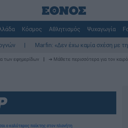
λλάδα
Κόσμος
Αθλητισμός
Ψυχαγωγία
Fo
Marfin: «Δεν έχω καμία σχέση με την επίθεση» 
δα των εφημερίδων
|
➔ Μάθετε περισσότερα για τον καιρό
ίσαι ο καλύτερος παίκτης στον πλανήτη