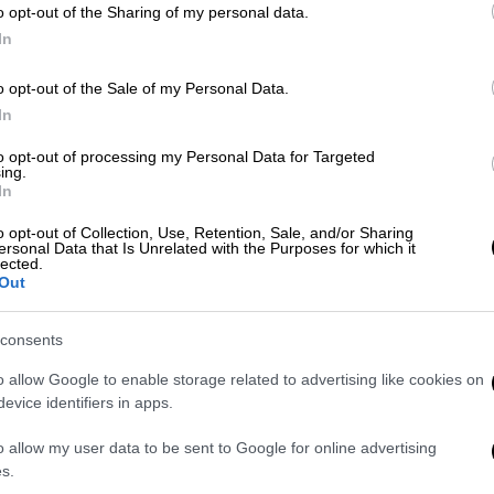
o opt-out of the Sharing of my personal data.
In
o opt-out of the Sale of my Personal Data.
In
to opt-out of processing my Personal Data for Targeted
ing.
In
o opt-out of Collection, Use, Retention, Sale, and/or Sharing
ersonal Data that Is Unrelated with the Purposes for which it
on Instagram
lected.
Out
consents
o allow Google to enable storage related to advertising like cookies on
evice identifiers in apps.
o allow my user data to be sent to Google for online advertising
s.