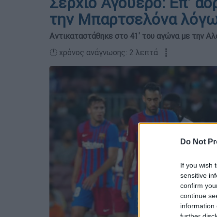
Σέρχιο Αγουέρο: Επ' αό
την Μπαρτσελόνα λόγω
Αντικαταστάθηκε στο 41' του αγώνα με την Α
🕛 χρόνος ανάγνωσης: 2 λεπτά ┋
Do Not Pr
If you wish 
sensitive in
confirm you
continue se
information 
further disc