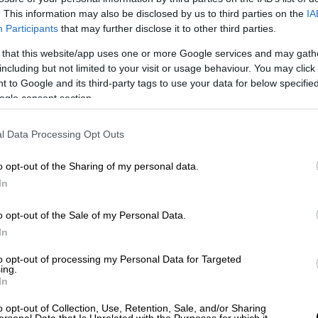
. This information may also be disclosed by us to third parties on the
IA
Participants
that may further disclose it to other third parties.
 that this website/app uses one or more Google services and may gath
 το ΕΘΝΟΣ στη Google
including but not limited to your visit or usage behaviour. You may click 
 to Google and its third-party tags to use your data for below specifi
ogle consent section.
σει στην
Μπαρτσελόνα
και στον κόσμο του
 που προέκυψε στον
Σέρχιο Αγουέρο
. Ο
l Data Processing Opt Outs
αστάθηκε στο 41' του αγώνα με την
Αλαβές
αλάδα.
o opt-out of the Sharing of my personal data.
In
o opt-out of the Sale of my Personal Data.
In
to opt-out of processing my Personal Data for Targeted
ing.
In
o opt-out of Collection, Use, Retention, Sale, and/or Sharing
ersonal Data that Is Unrelated with the Purposes for which it