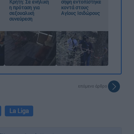
Κρήτη: Σε ενήλικη
σήψη εντοπίστηκε
η πρόταση για
κοντά στους
σεξουαλική
Αγίους Ισιδώρους
συνεύρεση
επόμενο άρθρο
La Liga