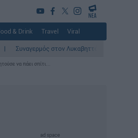
ood & Drink
Travel
Viral
ναγερμός στον Λυκαβηττό: Σορός σε προχωρημέ
τούσε να πάει σπίτι...