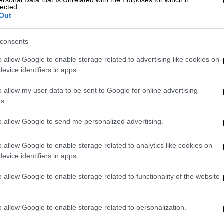
lected.
Out
consents
o allow Google to enable storage related to advertising like cookies on
evice identifiers in apps.
o allow my user data to be sent to Google for online advertising
s.
νονικότητα για Γιουνάιτεντ με μεγάλη νίκη
to allow Google to send me personalized advertising.
νονικότητα για Γιουνάιτεντ με μεγάλη νίκη
o allow Google to enable storage related to analytics like cookies on
evice identifiers in apps.
o allow Google to enable storage related to functionality of the website
 άμεσα σε νοσοκομείο όπου και
άσεις στις οποίες υποβλήθηκε έδειξαν ότι
o allow Google to enable storage related to personalization.
ώην άσος της Μάντσεστερ Σίτι και της