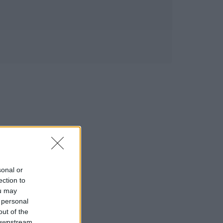
sonal or
ection to
ou may
 personal
out of the
 downstream