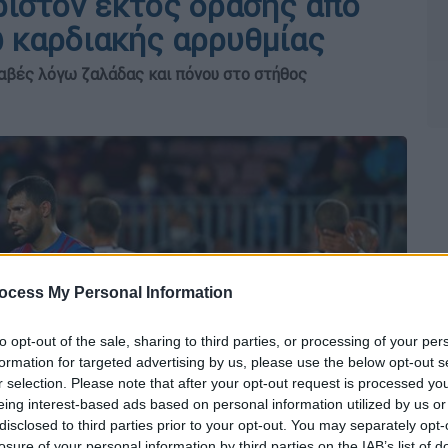
ριστον εκτός δράσης από
 καρδιακής αρρυθμίας
λαβές λόγω ζαλάδας και πόνου στο στήθος
ocess My Personal Information
to opt-out of the sale, sharing to third parties, or processing of your per
formation for targeted advertising by us, please use the below opt-out s
r selection. Please note that after your opt-out request is processed y
eing interest-based ads based on personal information utilized by us or
disclosed to third parties prior to your opt-out. You may separately opt-
losure of your personal information by third parties on the IAB’s list of