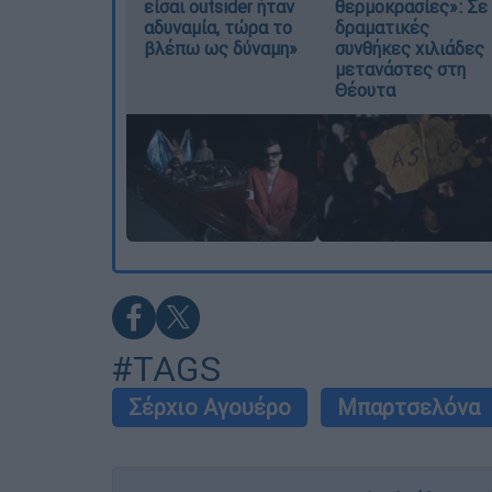
είσαι outsider ήταν
θερμοκρασίες»: Σε
αδυναμία, τώρα το
δραματικές
βλέπω ως δύναμη»
συνθήκες χιλιάδες
μετανάστες στη
Θέουτα
#TAGS
Σέρχιο Αγουέρο
Μπαρτσελόνα