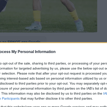
 το ΕΘΝΟΣ στη Google
ocess My Personal Information
Κ
επί των ημερών του
Αργύρη
Γιαννίκη
. Η
κες στραβωπάτησε στη Ριζούπολη απέναντι
to opt-out of the sale, sharing to third parties, or processing of your per
όλλωνα
που πήρε ισοπαλία (2-2) κι έναν
formation for targeted advertising by us, please use the below opt-out s
στη
Super League
. Από την άλλη πλευρά, η
r selection. Please note that after your opt-out request is processed y
eing interest-based ads based on personal information utilized by us or
ε στην κορυφή της βαθμολογίας μαζί με τον
disclosed to third parties prior to your opt-out. You may separately opt-
ισσότερο απ' τους Ερυθρόλευκους, που
losure of your personal information by third parties on the IAB’s list of
 Κυριακής στο Γ. Καραϊσκάκης.
. This information may also be disclosed by us to third parties on the
IA
Participants
that may further disclose it to other third parties.
 that this website/app uses one or more Google services and may gath