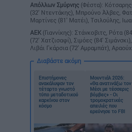
Απόλλων Σμύρνης
(Φέστα): Κότσαρης
(32' Ντεντάκης), Μπρούνο Άλβες, Φατ
Μαρτίνες (81' Ματέι), Τσιλούλης, Ιωα
ΑΕΚ
(Γιαννίκης): Στάνκοβιτς, Ρότα (8
(72' Χατζισαφί), Σιμόες (84' Σιμάνσκι
Λιβάι Γκάρσια (72' Αμραμπάτ), Αραού
Διαβάστε ακόμη
Επιστήμονες
Μουντιάλ 2026:
ανακάλυψαν τον
«Θα ανατινάξω τον
τέταρτο γνωστό
Μέσι με τέσσερις
τύπο μεταδοτικού
βόμβες» - Οι
καρκίνου στον
τρομοκρατικές
κόσμο
απειλές που
ερεύνησε το FBI