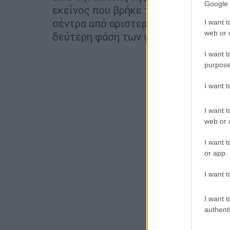
Google 
εκείνος που βρήκε τον δρόμο προς τα
σέντρα από αριστερά και ο Ιωαννίδης
I want t
web or d
δεύτερη φάση των γηπεδούχων στο μ
I want t
purpose
I want 
I want t
web or d
I want t
or app.
I want t
I want t
authenti