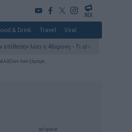
ood & Drink
Travel
Viral
» λέει η 46χρονη - Τι αποκάλυψε στους αστυνομι
αλλάζουν όσα ξέραμε...