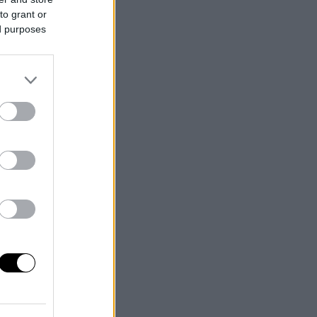
to grant or
ed purposes