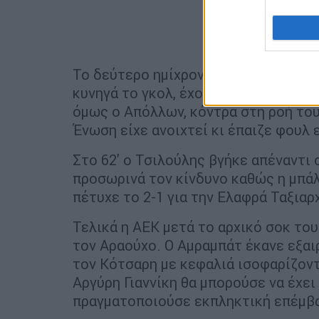
Το δεύτερο ημίχρονο άρχισε με την ΑΕ
κυνηγά το γκολ, έχοντας μάλιστα και 
όμως ο Απόλλων, κόντρα στη ροή του
Ένωση είχε ανοιχτεί κι έπαιζε φουλ 
Στο 62' ο Τσιλούλης βγήκε απέναντι
προσωρινά τον κίνδυνο καθώς η μπά
πέτυχε το 2-1 για την Ελαφρά Ταξιαρ
Τελικά η ΑΕΚ μετά το αρχικό σοκ του
τον Αραούχο. Ο Αμραμπάτ έκανε εξαι
τον Κότσαρη με κεφαλιά ισοφαρίζοντ
Αργύρη Γιαννίκη θα μπορούσε να έχει
πραγματοποιούσε εκπληκτική επέμβα