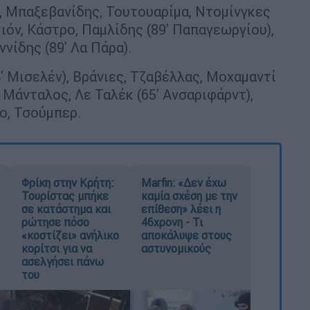
, Μπαξεβανίδης, Τουτουαρίμα, Ντομίνγκες
ιόν, Κάστρο, Παμλίδης (89' Παπαγεωργίου),
ννίδης (89' Λα Πάρα).
4' Μισελέν), Βράνιες, Τζαβέλλας, Μοχαμαντί
), Μάνταλος, Λε Ταλέκ (65' Ανσαριφάρντ),
χο, Τσούμπερ.
Φρίκη στην Κρήτη:
Marfin: «Δεν έχω
Τουρίστας μπήκε
καμία σχέση με την
σε κατάστημα και
επίθεση» λέει η
ρώτησε πόσο
46χρονη - Τι
«κοστίζει» ανήλικο
αποκάλυψε στους
κορίτσι για να
αστυνομικούς
ασελγήσει πάνω
του