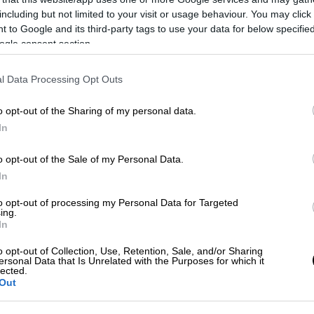
including but not limited to your visit or usage behaviour. You may click 
 to Google and its third-party tags to use your data for below specifi
ogle consent section.
ίκες για ΠΑΣ Γιάννινα
l Data Processing Opt Outs
ης ο ΟΦΗ, υπό κατάρρευση ο
o opt-out of the Sharing of my personal data.
In
o opt-out of the Sale of my Personal Data.
In
λτα γύρισε απ' το 0-3 στο 3-3!
to opt-out of processing my Personal Data for Targeted
ing.
In
o opt-out of Collection, Use, Retention, Sale, and/or Sharing
το 13' έπειτα από εκτέλεση κόρνερ του
ersonal Data that Is Unrelated with the Purposes for which it
ώθηκε στα 2,40μ. και με κεφαλιά έγραψε το
lected.
Out
 έλεγχο του αγώνα στο πρώτο ημίχρονο,
ευκαιρίες αλλά εν τέλει ο Απόλλων ήταν