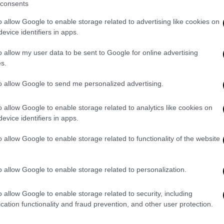
consents
 δίχτυα. Στο 41' Νίκο Μαρτίνες έβγαλε τη
 με κεφαλιά πέτυχε το 1-1 μόλις στη
o allow Google to enable storage related to advertising like cookies on
evice identifiers in apps.
ατς!
o allow my user data to be sent to Google for online advertising
s.
to allow Google to send me personalized advertising.
o allow Google to enable storage related to analytics like cookies on
evice identifiers in apps.
o allow Google to enable storage related to functionality of the website
o allow Google to enable storage related to personalization.
o allow Google to enable storage related to security, including
cation functionality and fraud prevention, and other user protection.