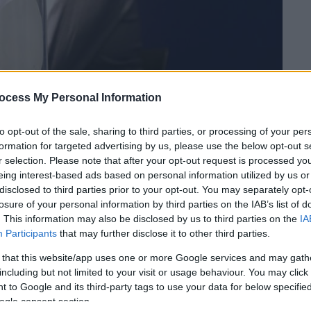
ocess My Personal Information
to opt-out of the sale, sharing to third parties, or processing of your per
formation for targeted advertising by us, please use the below opt-out s
 το ΕΘΝΟΣ στη Google
r selection. Please note that after your opt-out request is processed y
eing interest-based ads based on personal information utilized by us or
disclosed to third parties prior to your opt-out. You may separately opt-
ου
Κυπέλλου Ελλάδας
για τη φάση των 16.
losure of your personal information by third parties on the IAB’s list of
ς μονομαχίες και εφόσον επιβεβαιώσουν
. This information may also be disclosed by us to third parties on the
IA
α ανανεώσουν το ραντεβού τους στα
Participants
that may further disclose it to other third parties.
θα αναμετρηθεί με την ΑΕΛ, ο πρωταθλητής
 that this website/app uses one or more Google services and may gath
 θα παίξει με την Κηφισιά, ο Παναθηναϊκός
including but not limited to your visit or usage behaviour. You may click 
 to Google and its third-party tags to use your data for below specifi
ωπίσει τον ΟΦΗ.
ogle consent section.