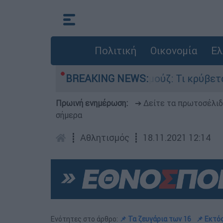
Πολιτική
Οικονομία
Ελ
άχη για τα Στενά του Ορμούζ: Τι κρύβεται πίσω 
BREAKING NEWS:
Πρωινή ενημέρωση:
➔ Δείτε τα πρωτοσέλι
σήμερα
┋
Αθλητισμός
┋
18.11.2021 12:14
Ενότητες στο άρθρο:
📌 Τα ζευγάρια των 16
📌 Εκτό