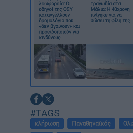
λεωφορεία: Οι
τραγωδία στα
οδηγοί της ΟΣΥ
Μάλια: Η 40χρονη
καταγγέλλουν
πνίγηκε για να
δρομολόγια που
σώσει τη φίλη της
«δεν βγαίνουν» και
προειδοποιούν για
κινδύνους
#TAGS
κλήρωση
Παναθηναϊκός
Ολυ