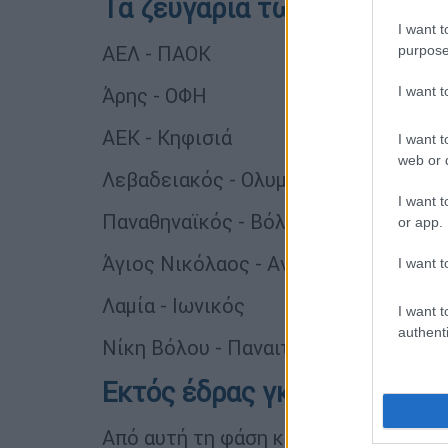
Τα ζευγάρια των 16
I want t
ΑΕΛ - ΠΑΟΚ
purpose
I want 
Άρης - ΟΦΗ
ΑΕΚ - Κηφισιά
I want t
web or d
Λεβαδειακός - Ολυμπιακός
I want t
Παναθηναϊκός - Βόλος
or app.
Άγιος Νικόλαος - Αναγ. Καρδίτσας
I want t
Λαμία - Ιωνικός
I want t
authenti
Νίκη Βόλου - Παναιτωλικός
Εκτός έδρας γκολ και VAR
Από αυτή τη φάση και μέχρι τους ημιτ