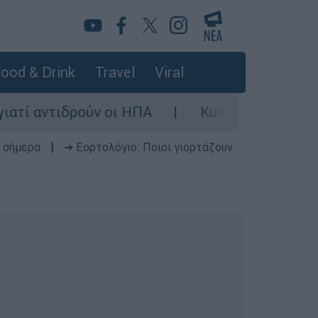
ood & Drink
Travel
Viral
τιδρούν οι ΗΠΑ
Κυνήγι χρόνου στα λεωφορε
 σήμερα
|
➔ Εορτολόγιο: Ποιοι γιορτάζουν