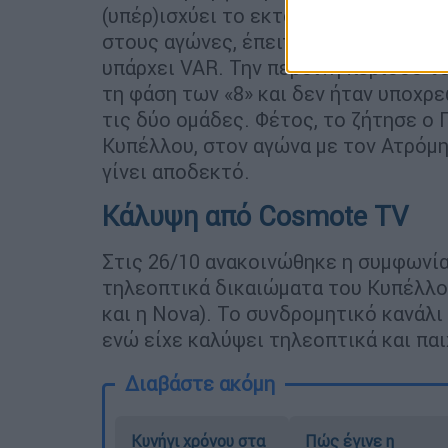
(υπέρ)ισχύει το εκτός έδρας γκολ, κ
στους αγώνες, έπειτα από απόφαση τ
υπάρχει VAR. Την περσινή περίοδο τ
τη φάση των «8» και δεν ήταν υποχρε
τις δύο ομάδες. Φέτος, το ζήτησε ο
Κυπέλλου, στον αγώνα με τον Ατρόμητ
γίνει αποδεκτό.
Κάλυψη από Cosmote TV
Στις 26/10 ανακοινώθηκε η συμφωνία
τηλεοπτικά δικαιώματα του Κυπέλλου,
και η Nova). Το συνδρομητικό κανάλ
ενώ είχε καλύψει τηλεοπτικά και πα
Διαβάστε ακόμη
Κυνήγι χρόνου στα
Πώς έγινε η