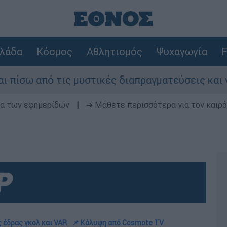
λάδα
Κόσμος
Αθλητισμός
Ψυχαγωγία
F
από τις μυστικές διαπραγματεύσεις και γιατί αν
δα των εφημερίδων
|
➔ Μάθετε περισσότερα για τον καιρό
ς έδρας γκολ και VAR
📌 Κάλυψη από Cosmote TV