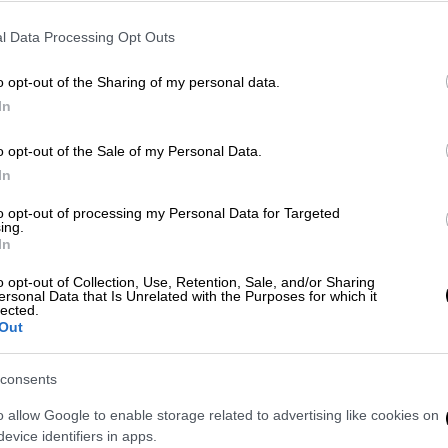
διπλοί και σύμφωνα με το πρόγραμμα της
αγωνιστική), 21-22-23 /12/2021 (οι ρεβάνς).
l Data Processing Opt Outs
αμματισμένος να διεξαχθεί στις 21 Μαΐου
o opt-out of the Sharing of my personal data.
In
o opt-out of the Sale of my Personal Data.
In
to opt-out of processing my Personal Data for Targeted
δήγησε τους Μπακς σε μεγάλη νίκη
ing.
In
o opt-out of Collection, Use, Retention, Sale, and/or Sharing
ersonal Data that Is Unrelated with the Purposes for which it
lected.
Μουντιάλ, θα φύγω απ' την Εθνική,
Out
consents
o allow Google to enable storage related to advertising like cookies on
evice identifiers in apps.