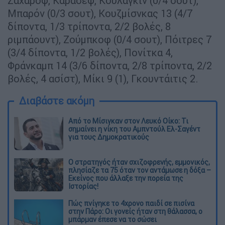
Ζαχάροφ, Καράσεφ, Κουλάγκιν (0/4 σουτ),
Μπαρόν (0/3 σουτ), Κουζμίσνκας 13 (4/7
δίποντα, 1/3 τρίποντα, 2/2 βολές, 8
ριμπάουντ), Ζούμπκοφ (0/4 σουτ), Πόιτρες 7
(3/4 δίποντα, 1/2 βολές), Πονίτκα 4,
Φράνκαμπ 14 (3/6 δίποντα, 2/8 τρίποντα, 2/2
βολές, 4 ασίστ), Μίκι 9 (1), Γκουντάιτις 2.
Διαβάστε ακόμη
Από το Μίσιγκαν στον Λευκό Οίκο: Τι
σημαίνει η νίκη του Αμπντούλ Ελ-Σαγέντ
για τους Δημοκρατικούς
O στρατηγός ήταν σχιζοφρενής, εμμονικός,
πλησίαζε τα 75 όταν τον αντάμωσε η δόξα –
Εκείνος που άλλαξε την πορεία της
Ιστορίας!
Πώς πνίγηκε το 4χρονο παιδί σε πισίνα
στην Πάρο: Οι γονείς ήταν στη θάλασσα, ο
μπάρμαν έπεσε να το σώσει