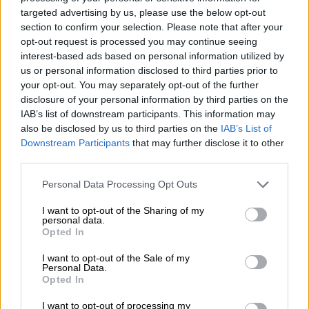
γεμάτης Ζενίτ του Τσάβι Πασκουάλ που
targeted advertising by us, please use the below opt-out
βρίσκεται στο 8-4.
section to confirm your selection. Please note that after your
opt-out request is processed you may continue seeing
interest-based ads based on personal information utilized by
ΔΙΑΒΑΣΤΕ ΕΠΙΣΗΣ
us or personal information disclosed to third parties prior to
your opt-out. You may separately opt-out of the further
Αθλητισμός
|
25.11.2021 22:45
disclosure of your personal information by third parties on the
Προκριματικά Μουντομπάσκετ:
IAB’s list of downstream participants. This information may
Ξεκίνημα με ήττα απ' τη Μεγάλη
also be disclosed by us to third parties on the
IAB’s List of
Downstream Participants
that may further disclose it to other
Βρετανία η Εθνική!
third parties.
Please note that this website/app uses one or more Google
Personal Data Processing Opt Outs
Αθλητισμός
|
25.11.2021 17:24
services and may gather and store information including but
Χειρουργήθηκε στον αγκώνα ο
not limited to your visit or usage behaviour. You may click to
I want to opt-out of the Sharing of my
personal data.
Στέφανος Τσιτσιπάς - Αισιόδοξος για
grant or deny consent to Google and its third-party tags to
Opted In
το Australian Open
use your data for below specified purposes in below Google
consent section.
I want to opt-out of the Sale of my
Personal Data.
Opted In
I want to opt-out of processing my