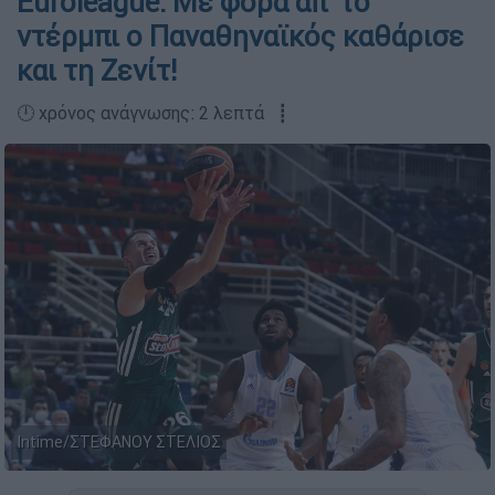
Euroleague: Με φόρα απ' το
ντέρμπι ο Παναθηναϊκός καθάρισε
και τη Ζενίτ!
🕛 χρόνος ανάγνωσης: 2 λεπτά ┋
Intime/ΣΤΕΦΑΝΟΥ ΣΤΕΛΙΟΣ