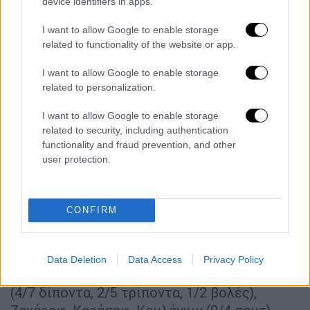
device identifiers in apps.
Ελλάδας.
I want to allow Google to enable storage
Τα δεκάλεπτα: 15-33, 33-38, 53-48, 70-64
related to functionality of the website or app.
Παναθηναϊκός
(Πρίφτης): Πέρι (0/3 σουτ),
I want to allow Google to enable storage
Μέικον 11 (4/6 δίποντα, 1/5 τρίποντα, 5
related to personalization.
ριμπάουντ, 3 ασίστ), Παπαγιάννης 18 (8/9
I want to allow Google to enable storage
δίποντα, 2/6 βολές, 13 ριμπάουντ, 1 ασίστ, 2
related to security, including authentication
λάθη, 4 μπλοκ), Μποχωρίδης, Παπαπέτρου 4
functionality and fraud prevention, and other
(0/5 δίποντα, 0/3 τρίποντα, 4/4 βολές, 3
user protection.
ασίστ, 2 κλεψίματα, 1 λάθος), Κασελάκης 3
(1), Γουάιτ 8 (1/5 σουτ, 5/6 βολές, 4
ριμπάουντ, 3 λάθη), Φλόιντ, Νέντοβιτς 18
CONFIRM
(1/1 δίποντο, 4/7 τρίποντα, 4/5 βολές, 5
ασίστ), Έβανς 2, Σαντ Ρος 6 (2).
Data Deletion
Data Access
Privacy Policy
Ζενίτ Αγ. Πετρούπολης
(Πασκουάλ): Λόιντ 15
(4/7 δίποντα, 2/5 τρίποντα, 1/2 βολές),