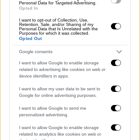
Ο Νεμάνια Νέντοβιτς είχε κεκτημένη
Personal Data for Targeted Advertising.
ταχύτητα από το ντέρμπι (18π. με 4/7
Opted In
τρίποντα) και ο Γιώργος Παπαγιάννης
I want to opt-out of Collection, Use,
έμοιαζε με... σέντερ ύψους 2,30μ. κάνοντας
Retention, Sale, and/or Sharing of my
Personal Data that Is Unrelated with the
πάρτι και στις δύο πλευρές του παρκέ (18
Purposes for which it was collected.
Opted Out
πόντοι, 13 ριμπάουντ, 4 κοψίματα και 31 στο
ranking). Παράλληλα, ο Ντάριλ Μέικον ήταν
Google consents
διψήφιος (11π.), οι παίκτες του κόουτς
I want to allow Google to enable storage
Πρίφτη σούταραν με 40% πίσω από το
related to advertising like cookies on web or
τρίποντο και η νίκη ψυχολογίας ήρθε στο
device identifiers in apps.
ΟΑΚΑ.
I want to allow my user data to be sent to
Πρώτοι σκόρερ των ηττημένων ήταν οι
Google for online advertising purposes.
Τζόρνταν Λόιντ (15π.), Κόνερ Φράνκαμπ
I want to allow Google to send me
(14π.), Μιντάουγκας Κουζμίνσκας (13π.), με
personalized advertising.
τη Ζενίτ να βρίσκει... σκούρα πίσω από τα
6,75μ. (6/27 3π.) και να μην μπορεί να βρει
I want to allow Google to enable storage
λύσεις απέναντι στη ζώνη των νταμπλούχων
related to analytics like cookies on web or