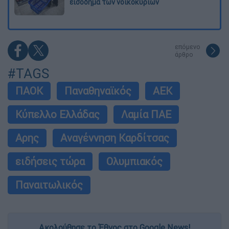
εισόδημα των νοικοκυριών
επόμενο
άρθρο
#TAGS
ΠΑΟΚ
Παναθηναϊκός
ΑΕΚ
Κύπελλο Ελλάδας
Λαμία ΠΑΕ
Αρης
Αναγέννηση Καρδίτσας
ειδήσεις τώρα
Ολυμπιακός
Παναιτωλικός
Ακολούθησε το Έθνος στο Google News!