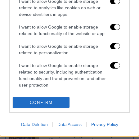
19.00 ΠΑΟΚ-ΑΕΚ
I want to allow Google to enable storage
related to analytics like cookies on web or
Πέμπτη 20/1
device identifiers in apps.
21.30 Άρης-Λαμία
I want to allow Google to enable storage
related to functionality of the website or app.
Διαβάστε ακόμη
I want to allow Google to enable storage
related to personalization.
Δημιούργησαν με AI νέους ιούς μέσα σε
λίγες ώρες - Γιατί προβληματίζονται οι
επιστήμονες
I want to allow Google to enable storage
related to security, including authentication
functionality and fraud prevention, and other
Σαν το τρομακτικό It: 15χρονο ντυμένος
κλόουν μαχαίρωσε μέχρι θανάτου
user protection.
ηλικιωμένο - Τον κατέγραψε κάμερα
CONFIRM
«Πόλεμος» για τους χρόνους των
δρομολογίων: Τα σωματεία απαντούν στις
καταγγελίες, οι παρατάξεις περνούν στην
αντεπίθεση
Data Deletion
Data Access
Privacy Policy
Κόλαφος ΟΟΣΑ: Στην τελευταία θέση η
Ελλάδα για το πραγματικό διαθέσιμο