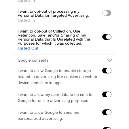
Opted In
στις 21.30, θα διεξαχθεί ο τέταρτος
προημιτελικός μεταξύ του
Άρη
και της
I want to opt-out of processing my
Personal Data for Targeted Advertising.
Λαμίας
στο Κλ. Βικελίδης. Οι ρεβάνς θα
Opted In
πραγματοποιηθούν μια εβδομάδα αργότερα
I want to opt-out of Collection, Use,
(26-28 Ιανουαρίου).
Retention, Sale, and/or Sharing of my
Personal Data that Is Unrelated with the
Purposes for which it was collected.
Το πρόγραμμα των προημιτελικών
Opted Out
του Κυπέλλου
Google consents
Αναλυτικά το πρόγραμμα των πρώτων
I want to allow Google to enable storage
αγώνων της προημιτελικής φάσης του
related to advertising like cookies on web or
Κυπέλλου:
device identifiers in apps.
Τετάρτη 19/1
I want to allow my user data to be sent to
Google for online advertising purposes.
15.00 Παναιτωλικός-Ολυμπιακός
I want to allow Google to send me
17.00 Παναθηναϊκός-Αναγέννηση Καρδίτσας
personalized advertising.