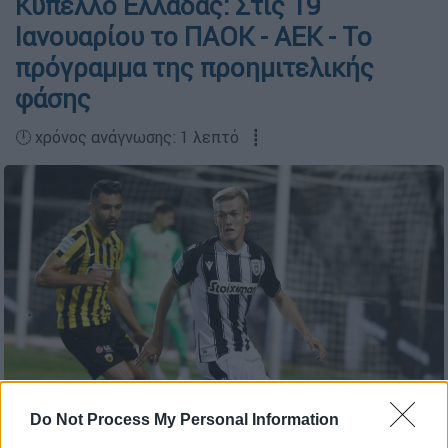
Κύπελλο Ελλάδας: Στις 19
Ιανουαρίου το ΠΑΟΚ - ΑΕΚ - Το
πρόγραμμα της προημιτελικής
φάσης
🕛 χρόνος ανάγνωσης: 1 λεπτό ┋
Do Not Process My Personal Information
Intime