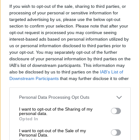
If you wish to opt-out of the sale, sharing to third parties, or
processing of your personal or sensitive information for
Προσθέστε το ΕΘΝΟΣ στη Google
targeted advertising by us, please use the below opt-out
section to confirm your selection. Please note that after your
opt-out request is processed you may continue seeing
Την Τετάρτη 19 Ιανουαρίου, στις 19.00
interest-based ads based on personal information utilized by
ορίστηκε να πραγματοποιηθεί το ντέρμπι
us or personal information disclosed to third parties prior to
της προημιτελικής φάσης του
Κυπέλλου
your opt-out. You may separately opt-out of the further
Ελλάδας
μεταξύ του
ΠΑΟΚ
και της
ΑΕΚ
στην
disclosure of your personal information by third parties on the
IAB’s list of downstream participants. This information may
Τούμπα. Η
ΕΠΟ
ανακοίνωσε το πρόγραμμα
also be disclosed by us to third parties on the
IAB’s List of
των πρώτων αγώνων της προημιτελικής
Downstream Participants
that may further disclose it to other
φάσης που πέραν του ντέρμπι περιλαμβάνει
third parties.
τα ματς του
Παναιτωλικού
με τον
Ολυμπιακό
Please note that this website/app uses one or more Google
Personal Data Processing Opt Outs
που θα γίνει την ίδια ημέρα στις 15.00 και
services and may gather and store information including but
του
Παναθηναϊκού
με την
Αναγέννηση
not limited to your visit or usage behaviour. You may click to
I want to opt-out of the Sharing of my
personal data.
Καρδίτσας
που θα πραγματοποιηθεί στη
grant or deny consent to Google and its third-party tags to
Opted In
use your data for below specified purposes in below Google
Λεωφόρο στις 17.00.
consent section.
I want to opt-out of the Sale of my
Personal Data.
Την επόμενη ημέρα, Πέμπτη 20 Ιανουαρίου