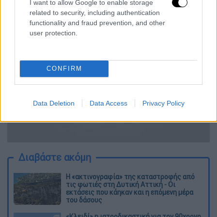
στο -1 από την κορυφή και την πρωτοπόρο
I want to allow Google to enable storage
Ίντερ.
related to security, including authentication
functionality and fraud prevention, and other
user protection.
CONFIRM
video
Data Deletion
Data Access
Privacy Policy
Διαβάστε ακόμη
Η «ακτινογραφία» της καταστροφής από
τις φωτιές στη Δυτική Αττική - Οι
εκτάσεις που κάηκαν και η επόμενη μέρα
του δάσους
«Κλειδί» η ιατροδικαστική για τον 90χρονο