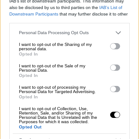
IAB’s list of downstream participants. This information may
απότομα η συνέντευξη Τύπου λόγω...
also be disclosed by us to third parties on the
IAB’s List of
άβολης ερώτησης
Downstream Participants
that may further disclose it to other
third parties.
Please note that this website/app uses one or more Google
Αθλητισμός
|
10.01.2022 15:26
Personal Data Processing Opt Outs
services and may gather and store information including but
Νόβακ Τζόκοβιτς: Η πρώτη
not limited to your visit or usage behaviour. You may click to
I want to opt-out of the Sharing of my
φωτογραφία μέσα απ' το γήπεδο -
personal data.
grant or deny consent to Google and its third-party tags to
Opted In
«Παρόλα όσα έγιναν θέλω να μείνω
use your data for below specified purposes in below Google
και να παίξω»
consent section.
I want to opt-out of the Sale of my
Personal Data.
Opted In
Αθλητισμός
|
10.01.2022 16:54
I want to opt-out of processing my
Περιπέτεια χωρίς τέλος με τον
Personal Data for Targeted Advertising.
Opted In
Τζόκοβιτς – Από τη δίκη και τις
φήμες για σύλληψη... στις
I want to opt-out of Collection, Use,
Retention, Sale, and/or Sharing of my
διαμαρτυρίες και την επεισοδιακή
Personal Data that Is Unrelated with the
Purposes for which it was collected.
συνέντευξη Τύπου
Opted Out