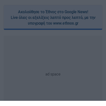
Ακολούθησε το Έθνος στο Google News!
Live όλες οι εξελίξεις λεπτό προς λεπτό, με την
υπογραφή του www.ethnos.gr