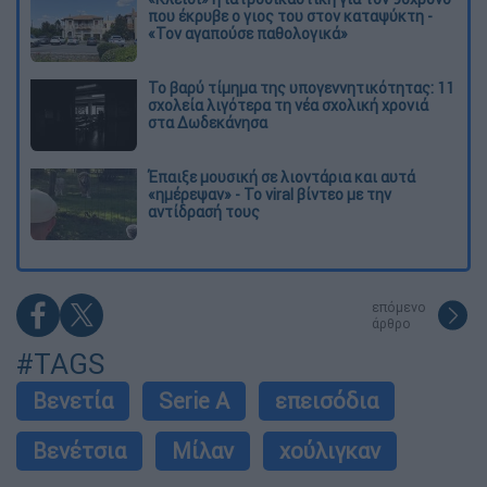
που έκρυβε ο γιος του στον καταψύκτη -
«Τον αγαπούσε παθολογικά»
Το βαρύ τίμημα της υπογεννητικότητας: 11
σχολεία λιγότερα τη νέα σχολική χρονιά
στα Δωδεκάνησα
Έπαιξε μουσική σε λιοντάρια και αυτά
«ημέρεψαν» - Το viral βίντεο με την
αντίδρασή τους
επόμενο
άρθρο
#TAGS
Βενετία
Serie A
επεισόδια
Βενέτσια
Μίλαν
χούλιγκαν