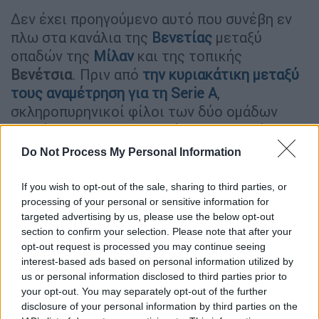
Δεν έχει προηγούμενο αυτό που συνέβη εν
πλω στα κανάλια της
Βενετίας
μεταξύ
οπαδών της
Μίλαν
και της τοπικής
Βενέτσια
. Πριν από
την κυριακάτικη μεταξύ
τους αναμέτρηση για τη
Serie A
,
σκληροπυρηνικοί φίλοι των δύο ομάδων
επιδόθηκαν σε μια αδιανόητη «ναυμαχία»! Οι
μεν και οι δε πάνω σε δύο διαφορετικά
Do Not Process My Personal Information
πλεούμενα άρχισαν να εκτοξεύουν
φωτοβολίδες εκατέρωθεν τραγουδώντας
If you wish to opt-out of the sale, sharing to third parties, or
συνθήματα...
processing of your personal or sensitive information for
targeted advertising by us, please use the below opt-out
section to confirm your selection. Please note that after your
ΔΙΑΒΑΣΤΕ ΕΠΙΣΗΣ
opt-out request is processed you may continue seeing
interest-based ads based on personal information utilized by
Αθλητισμός
|
10.01.2022 16:00
us or personal information disclosed to third parties prior to
your opt-out. You may separately opt-out of the further
Οικογένεια Τζόκοβιτς: «Θα πάρει
disclosure of your personal information by third parties on the
άλλα δέκα Grand Slam» - Έκλεισε