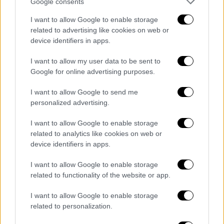
Google consents
Αθλητισμός
|
10.01.2022 18:55
Παναθηναϊκός: Υπέρ του γηπέδου
I want to allow Google to enable storage
στον Βοτανικό ο Μαλακατές - Το
related to advertising like cookies on web or
device identifiers in apps.
βίντεο της παρουσίασης των νέων
εγκαταστάσεων
I want to allow my user data to be sent to
Google for online advertising purposes.
Αθλητισμός
|
10.01.2022 19:26
I want to allow Google to send me
«Καταρχήν συμφωνία ΠΑΟΚ -
personalized advertising.
Μαγιόρκα για Σάστρε» σύμφωνα με
τη Marca
I want to allow Google to enable storage
related to analytics like cookies on web or
device identifiers in apps.
I want to allow Google to enable storage
Οι δύο ομάδες αναμετρήθηκαν στην έδρα της
related to functionality of the website or app.
Βενέτσια το απόγευμα της Κυριακής για την
I want to allow Google to enable storage
21η αγωνιστική της Serie A, σε ένα ματς που
related to personalization.
οι Ροσονέρι πήραν τη νίκη με 3-0 και έμειναν