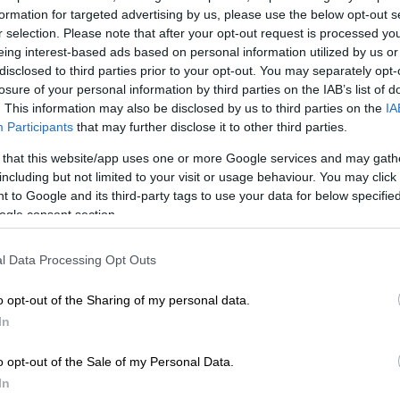
formation for targeted advertising by us, please use the below opt-out s
r selection. Please note that after your opt-out request is processed y
eing interest-based ads based on personal information utilized by us or
disclosed to third parties prior to your opt-out. You may separately opt-
losure of your personal information by third parties on the IAB’s list of
. This information may also be disclosed by us to third parties on the
IA
Participants
that may further disclose it to other third parties.
 that this website/app uses one or more Google services and may gath
including but not limited to your visit or usage behaviour. You may click 
 to Google and its third-party tags to use your data for below specifi
ogle consent section.
 το ΕΘΝΟΣ στη Google
l Data Processing Opt Outs
o opt-out of the Sharing of my personal data.
ίσκεται πλέον ο
Νόβακ Τζόκοβοτς
μετά
In
ευσης της χώρας
Άλεξ
Χοκ
να ακυρώσει εκ
ην
απέλασή
του από τη χώρα. Παρόλο που
o opt-out of the Sale of my Personal Data.
ν κόσμο (νούμερο 1 στο ταμπλό) μπήκε στην
In