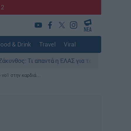
12
ood & Drink
Travel
Viral
: Τι απαντά η ΕΛΑΣ για τους 8 βιασμούς τουρισ
 νο1 στην καρδιά...