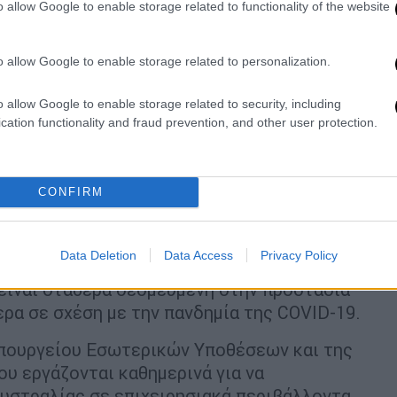
o allow Google to enable storage related to functionality of the website
alian visa has been cancelled for a
o allow Google to enable storage related to personalization.
o allow Google to enable storage related to security, including
used his personal power on "health and
cation functionality and fraud prevention, and other user protection.
at it was in the public interest to do
sOpen
pic.twitter.com/qN8Cpp6i0v
)
January 14, 2022
CONFIRM
εξέτασα προσεκτικά τις πληροφορίες που
Data Deletion
Data Access
Privacy Policy
ών, η Αυστραλιανή Συνοριακή Δύναμη και ο
είναι σταθερά δεσμευμένη στην προστασία
ερα σε σχέση με την πανδημία της COVID-19.
πουργείου Εσωτερικών Υποθέσεων και της
υ εργάζονται καθημερινά για να
υστραλίας σε επιχειρησιακά περιβάλλοντα