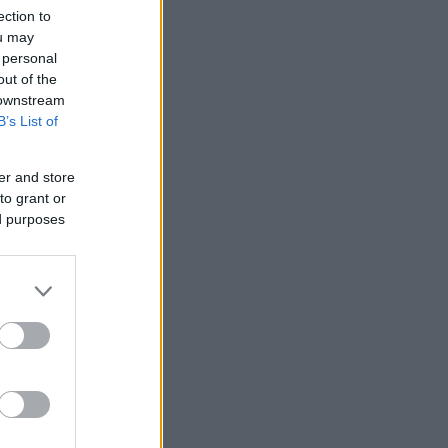
ection to
ou may
 personal
out of the
 downstream
B’s List of
er and store
to grant or
ed purposes