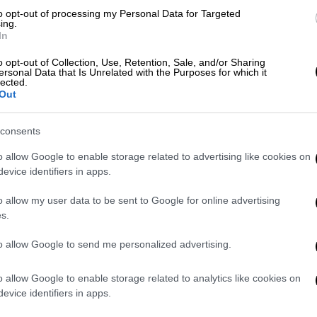
αι κληρώθηκε για να
παίξει
με τον
to opt-out of processing my Personal Data for Targeted
ιτς
, ο Σέρβος πολύ δύσκολα θα διεκδικήσει
ing.
In
ικαιωθεί στην έφεση που πιθανότατα θα
o opt-out of Collection, Use, Retention, Sale, and/or Sharing
ersonal Data that Is Unrelated with the Purposes for which it
lected.
 καταγωγής
υπουργός
μετανάστευση της
Out
 Παρασκευής (ώρα Ελλάδος) ότι έφτασε
α που του δίνει το Σύνταγμα της χώρας και
consents
ρ, αφού πρώτα
εξέτασε
όλα τα δεδομένα,
o allow Google to enable storage related to advertising like cookies on
και δημοσίου
συμφέροντος
.
evice identifiers in apps.
o allow my user data to be sent to Google for online advertising
s.
μφωνα με το άρθρο 133Γ παράγραφος 3 του
υρώσω τη βίζα που κατείχε ο κ. Νόβακ
to allow Google to send me personalized advertising.
λής τάξης, με βάσει το δημόσιο συμφέρον.
 του Ομοσπονδιακού Περιφερειακού και
o allow Google to enable storage related to analytics like cookies on
evice identifiers in apps.
Ιανουαρίου 2022, ακυρώνοντας μια
λόγους δικαιοσύνης.