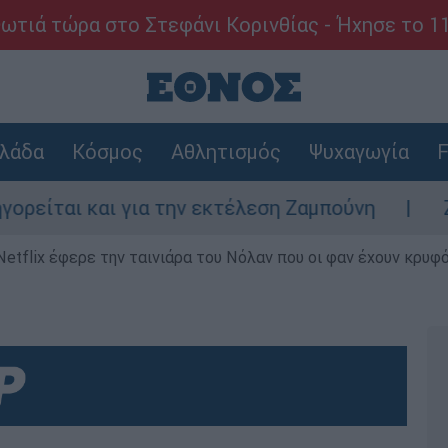
ωτιά τώρα στο Στεφάνι Κορινθίας - Ήχησε το 1
λάδα
Κόσμος
Αθλητισμός
Ψυχαγωγία
F
 και για την εκτέλεση Ζαμπούνη
Ζάκυνθος
Netflix έφερε την ταινιάρα του Νόλαν που οι φαν έχουν κρυφό