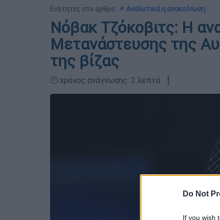
Ενότητες στο άρθρο:
📌 Αναλυτικά η ανακοίνωση
Νόβακ Τζόκοβιτς: Η αν
Μετανάστευσης της Αυ
της βίζας
🕛 χρόνος ανάγνωσης: 2 λεπτά ┋
Do Not Pr
If you wish 