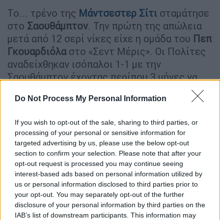
Το... τρένο της
Μάντσεστερ Σίτι
σταμάτησε
στο
Σαουθάμπτον
. Την πρώτη της απώλεια
μετά από 12 σερί νίκες είχε η ομάδα του
Πεπ
Γκουαρδιόλα
στο «Σεντ Μέρις». Οι Πολίτες
αναδείχθηκαν ισόπαλοι 1-1 με την
Σαουθάμπτον έχοντας περίπου 3 μήνες να
χάσουν βαθμό καθώς τελευταία φορά που
Do Not Process My Personal Information
γκέλαραν στην
Premier League
ήταν στις 30
Οκτωβρίου, οπότε είχαν ηττηθεί εντός
If you wish to opt-out of the sale, sharing to third parties, or
έδρας από την
Κρίσταλ
Πάλας
(0-2).
processing of your personal or sensitive information for
targeted advertising by us, please use the below opt-out
section to confirm your selection. Please note that after your
ΔΙΑΒΑΣΤΕ ΕΠΙΣΗΣ
opt-out request is processed you may continue seeing
interest-based ads based on personal information utilized by
Αθλητισμός
|
22.01.2022 23:40
us or personal information disclosed to third parties prior to
Deal 3 εκατομμυρίων για ΠΑΟΚ: Μια
your opt-out. You may separately opt-out of the further
«ανάσα» από την Τούμπα ο Σοάρες!
disclosure of your personal information by third parties on the
IAB’s list of downstream participants. This information may