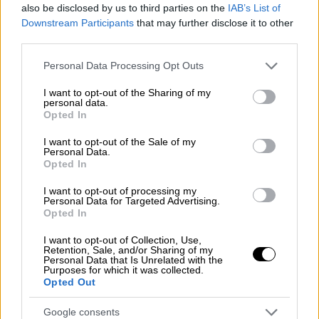
also be disclosed by us to third parties on the
IAB’s List of
Αθλητισμός
|
22.01.2022 23:26
Downstream Participants
that may further disclose it to other
Basket League: Η λαβωμένη ΑΕΚ
third parties.
πήρε το ντέρμπι των Δικεφάλων
Please note that this website/app uses one or more Google
Personal Data Processing Opt Outs
services and may gather and store information including but
not limited to your visit or usage behaviour. You may click to
I want to opt-out of the Sharing of my
Αθλητισμός
|
22.01.2022 20:30
personal data.
grant or deny consent to Google and its third-party tags to
Premier League: Νίκη με buzzer
Opted In
use your data for below specified purposes in below Google
beater του Ράσφορντ η Γιουνάιτεντ -
consent section.
I want to opt-out of the Sale of my
Σοκαριστικός τραυματισμός στο
Personal Data.
Opted In
Μπρέντφορντ - Γουλβς
I want to opt-out of processing my
Personal Data for Targeted Advertising.
Αθλητισμός
|
22.01.2022 21:32
Opted In
Πέρασε δύσκολα απ' τη Νίκαια ο
I want to opt-out of Collection, Use,
Παναθηναϊκός με ωραίο γκολ του
Retention, Sale, and/or Sharing of my
Personal Data that Is Unrelated with the
Αϊτόρ
Purposes for which it was collected.
Opted Out
Αθλητισμός
|
22.01.2022 19:18
Google consents