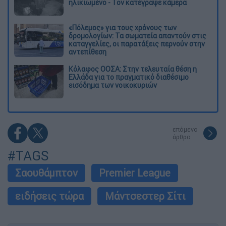
ηλικιωμένο - Τον κατέγραψε κάμερα
«Πόλεμος» για τους χρόνους των
δρομολογίων: Τα σωματεία απαντούν στις
καταγγελίες, οι παρατάξεις περνούν στην
αντεπίθεση
Κόλαφος ΟΟΣΑ: Στην τελευταία θέση η
Ελλάδα για το πραγματικό διαθέσιμο
εισόδημα των νοικοκυριών
επόμενο
άρθρο
#TAGS
Σαουθάμπτον
Premier League
ειδήσεις τώρα
Μάντσεστερ Σίτι