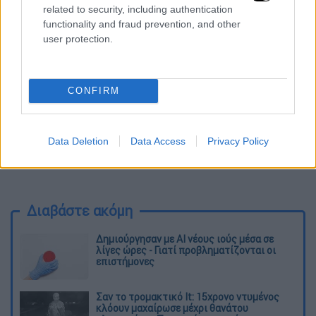
της Κρίσταλ Πάλας.
related to security, including authentication
functionality and fraud prevention, and other
user protection.
CONFIRM
Data Deletion
Data Access
Privacy Policy
Διαβάστε ακόμη
Δημιούργησαν με AI νέους ιούς μέσα σε
λίγες ώρες - Γιατί προβληματίζονται οι
επιστήμονες
Σαν το τρομακτικό It: 15χρονο ντυμένος
κλόουν μαχαίρωσε μέχρι θανάτου