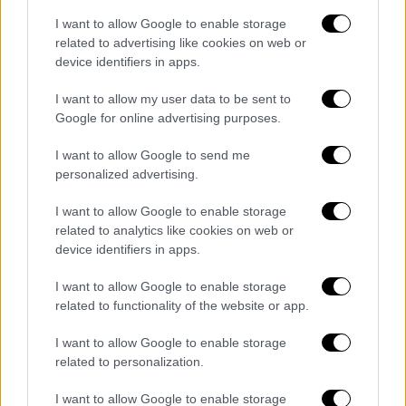
Super League: Καταιγιστικός
I want to allow Google to enable storage
Παναιτωλικός πέρασε κι απ' την έδρα
related to advertising like cookies on web or
του ΟΦΗ με 4άρα!
device identifiers in apps.
I want to allow my user data to be sent to
Google for online advertising purposes.
Οι Άγιοι αιφνιδίασαν τη Σίτι στο ξεκίνημα
I want to allow Google to send me
της αναμέτρησης με γκολ του Γουόκερ-
personalized advertising.
Πίτερς στο 7'. Η Σίτι ισοφάρισε στο 65' με
I want to allow Google to enable storage
τον Λαπόρτ αλλά δεν μπόρεσε να φτάσει στο
related to analytics like cookies on web or
τρίποντο. Ως εκ τούτου, η διαφορά απ' τη
device identifiers in apps.
Λίβερπουλ αυξήθηκε στους 12 βαθμούς αλλά
I want to allow Google to enable storage
οι Κόκκινοι έχουν δύο ματς λιγότερα κάτι
related to functionality of the website or app.
που σημαίνει ότι έχουν ελπίδες να μειώσουν
ακόμη και στους έξι βαθμούς, εφόσον βέβαια
I want to allow Google to enable storage
νικήσουν τα δύο ματς, το πρώτο εκ των
related to personalization.
οποίων είναι την Κυριακή (23/1) στην έδρα
I want to allow Google to enable storage