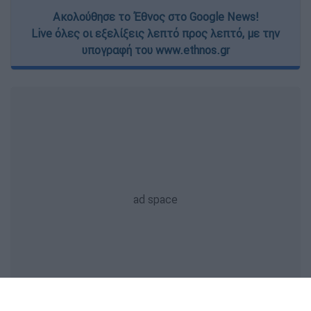
Ακολούθησε το Έθνος στο Google News!
Live όλες οι εξελίξεις λεπτό προς λεπτό, με την
υπογραφή του www.ethnos.gr