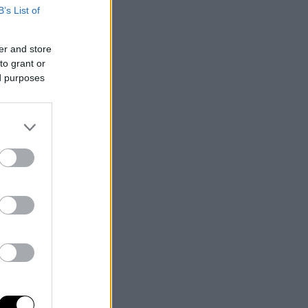
B’s List of
er and store
to grant or
ed purposes