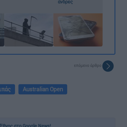
άνδρες
επόμενο άρθρο
ιπάς
Australian Open
Έθνος στο Google News!