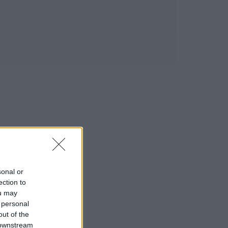
sonal or
ection to
ou may
 personal
out of the
 downstream