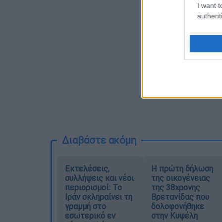
I want t
authenti
Διαβάστε ακόμη
Εκτελέσεις,
Η πρώτη δήλωση
συλλήψεις και νέοι
της οικογένειας
περιορισμοί: Το
της 38χρονης
Ιράν σκληραίνει τη
Βρετανίδας που
γραμμή στο
δολοφονήθηκε
εσωτερικό εν
στην Κυψέλη