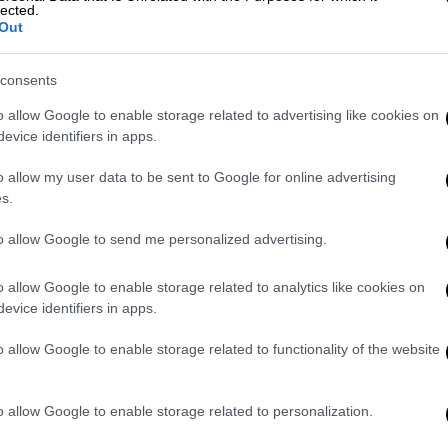
lected.
Out
άχιστον 6 νεκροί και 40 τραυματίες
consents
o allow Google to enable storage related to advertising like cookies on
evice identifiers in apps.
σκάκη και η Αγιά Σοφιά -
o allow my user data to be sent to Google for online advertising
s.
to allow Google to send me personalized advertising.
ξε να σώσει το φοβισμένο κορίτσι από το
o allow Google to enable storage related to analytics like cookies on
ώνα του, αλλά φρόντισε και να μην το
evice identifiers in apps.
έτα του και απομακρύνοντας το από το
o allow Google to enable storage related to functionality of the website
TP Tour στο Twitter να τον αποθεώνει.
o allow Google to enable storage related to personalization.