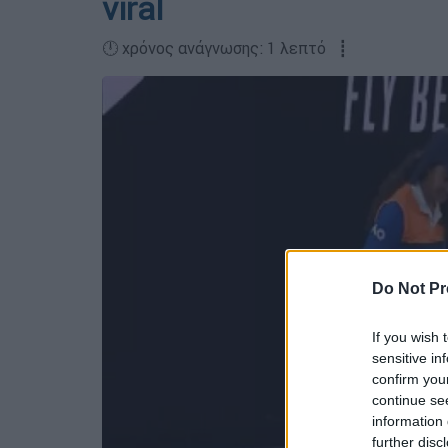
viral
🕛 χρόνος ανάγνωσης: 1 λεπτό ┋
Do Not Pr
If you wish 
sensitive in
confirm you
continue se
information 
further disc