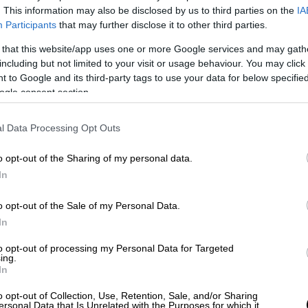
. This information may also be disclosed by us to third parties on the
IA
Participants
that may further disclose it to other third parties.
 that this website/app uses one or more Google services and may gath
including but not limited to your visit or usage behaviour. You may click 
 to Google and its third-party tags to use your data for below specifi
ogle consent section.
 το ΕΘΝΟΣ στη Google
l Data Processing Opt Outs
έρα τον Τέιλορ Φριτζ με 3-2 σετ και
o opt-out of the Sharing of my personal data.
 Open
, όμως ο Έλληνας τενίστας κατάφερε
In
υφαίος Έλληνας τενίστας συγκέντρωσε πάνω
o opt-out of the Sale of my Personal Data.
πουδαίας ανατροπής κόντρα στον Αμερικανό
In
σή του βοηθώντας ένα ball girl που
τομο, στις αρχές του πέμπτου σετ.
to opt-out of processing my Personal Data for Targeted
ing.
In
o opt-out of Collection, Use, Retention, Sale, and/or Sharing
ersonal Data that Is Unrelated with the Purposes for which it