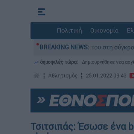
Πολιτική
Οικονομία
Ελ
 Δαμίγο που έχασε τη ζωή του στη σύγκρουση ε
BREAKING NEWS:
δημοφιλές τώρα:
Δημιουργήθηκε νέα αργ
┋
Αθλητισμός
┋
25.01.2022 09:43
Τσιτσιπάς: Έσωσε ένα ba