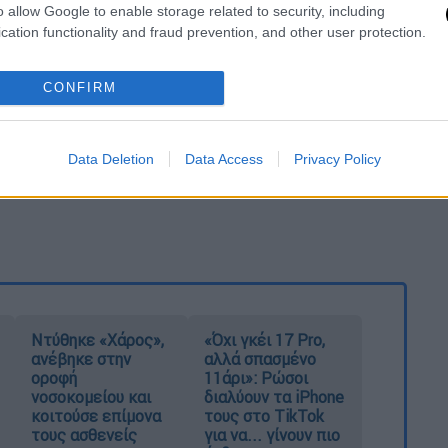
o allow Google to enable storage related to security, including
cation functionality and fraud prevention, and other user protection.
CONFIRM
Data Deletion
Data Access
Privacy Policy
Ντύθηκε «Χάρος»,
«Όχι γκέι 17 Pro,
ανέβηκε στην
αλλά σπασμένο
οροφή
11άρι»: Ρώσοι
νοσοκομείου και
διαλύουν τα iPhone
κοιτούσε επίμονα
τους στο TikTok
τους ασθενείς
για να... γίνουν πιο