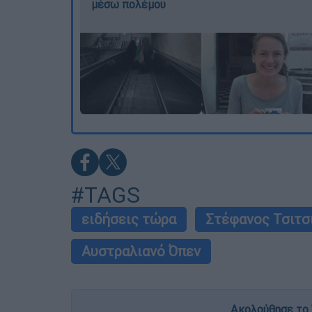
μέσω πολέμου
#TAGS
ειδήσεις τώρα
Στέφανος Τσιτσ
Αυστραλιανό Όπεν
Ακολούθησε το 