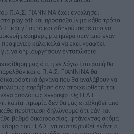
του Π.Α.Σ. ΓΙΑΝΝΙΝΑ έχει ενοχλήσει
στα play off και προσπαθούν με κάθε τρόπο
Σ. και γι’ αυτό και οδηγούμαστε στο να
σκευή μεσημέρι, μία ημέρα πριν από έναν
ς προφανώς καλά καλά να έχει γραφτεί
ο για να δημιουργήσουν εντυπώσεις.
εποίθηση μας ότι η εν λόγω Επιτροπή θα
 παρελθόν και ο Π.Α.Σ. ΓΙΑΝΝΙΝΑ θα
 δικαιοδοτικά όργανα που θα αναλάβουν να
απολύτως παράβαση δεν στοιχειοθετείται
ανένα απολύτως έγγραφο. Ως Π.Α.Ε.
ι καμία τιμωρία δεν θα μας επιβληθεί από
ε κάθε περίπτωση δηλώνουμε ότι εάν και
κάθε βαθμό δικαιοδοσίας, φτάνοντας ακόμα
 κόσμο του Π.Α.Σ. να συσπειρωθεί ενάντια
 λυγίσουν την ομάδα και να στηρίξει τους