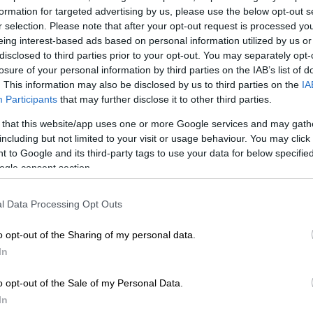
formation for targeted advertising by us, please use the below opt-out s
ελέγχεται για το γεγονός ότι δεν είχε
r selection. Please note that after your opt-out request is processed y
τοχολόγιό της. Μάλιστα, η Επιτροπή
eing interest-based ads based on personal information utilized by us or
υ πάρθηκε ομόφωνα- την παράβαση από
disclosed to third parties prior to your opt-out. You may separately opt-
ούτου η ομάδα των Ιωαννίνων κινδυνεύει με
losure of your personal information by third parties on the IAB’s list of
 προβλέπεται στην ομάδα πρόστιμο 100-500
. This information may also be disclosed by us to third parties on the
IA
Participants
that may further disclose it to other third parties.
ια φυσικά πρόσωπα. Πρέπει να τονιστεί
ναι δεσμευτική για τα πειθαρχικά όργανα
 that this website/app uses one or more Google services and may gath
including but not limited to your visit or usage behaviour. You may click 
υ ΠΑΟΚ που είχε καταπέσει για τη διαβοήτη
 to Google and its third-party tags to use your data for below specifi
.
ogle consent section.
l Data Processing Opt Outs
ννινα αναφέρει τα εξής:
o opt-out of the Sharing of my personal data.
 1966 για παραβίαση των άρθρων 69
In
ως τροποποιήθηκε με το άρθρο 7 ν.4809/2021,
o opt-out of the Sale of my Personal Data.
αρ. 1, 2 ν.2725/1999, όπως τροποποιήθηκε
In
άρθρο 4 παρ.10 ν.4809/2021.