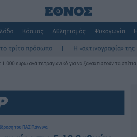
λάδα
Κόσμος
Αθλητισμός
Ψυχαγωγία
F
όσωπο
Η «ακτινογραφία» της καταστροφής 
1.000 ευρώ ανά τετραγωνικό για να ξαναχτιστούν τα σπίτια
ίδραση του ΠΑΣ Γιάννινα