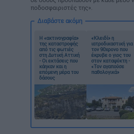
ποδοσφαιριστές της».
Διαβάστε ακόμη
Η «ακτινογραφία»
«Κλειδί» η
της καταστροφής
ιατροδικαστική για
από τις φωτιές
τον 90χρονο που
στη Δυτική Αττική
έκρυβε ο γιος του
- Οι εκτάσεις που
στον καταψύκτη -
κάηκαν και η
«Τον αγαπούσε
επόμενη μέρα του
παθολογικά»
δάσους