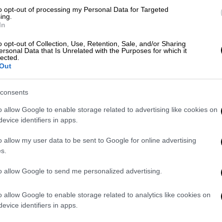
to opt-out of processing my Personal Data for Targeted
Η ΛΑΡΙΣΑΣ-ΑΕΛ για την υποστήριξη της
ing.
In
ΠΑΣ ΓΙΑΝΝΙΝΑ 1966.
o opt-out of Collection, Use, Retention, Sale, and/or Sharing
ersonal Data that Is Unrelated with the Purposes for which it
lected.
Out
ΓΙΑΝΝΙΝΑ 1966 παρέβη τις διατάξεις των
ασμό με το άρθρο 69Α παρ.παρ. 1, 2
consents
τίστοιχα με τα άρθρα 7 και 8 του Ν
o allow Google to enable storage related to advertising like cookies on
evice identifiers in apps.
εται ως ΄΄ Βαρεία΄΄.
o allow my user data to be sent to Google for online advertising
η΄΄ και ως ΄΄ πόρισμα΄΄ στα αρμόδια
s.
ή της προβλεπόμενης ποινής. Και
to allow Google to send me personalized advertising.
ον κ. Εισαγγελέα Πλημμελειοδικών
o allow Google to enable storage related to analytics like cookies on
 περί παραγραφής ), για τις δικές του
evice identifiers in apps.
αρ.13 Ν 2725/ 1999 όπως τροπ. Με άρθρο 7