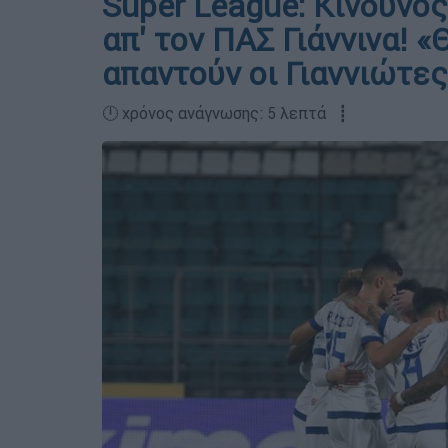
Super League: Κίνδυνο
απ' τον ΠΑΣ Γιάννινα! «
απαντούν οι Γιαννιώτες
🕛 χρόνος ανάγνωσης: 5 λεπτά ┋