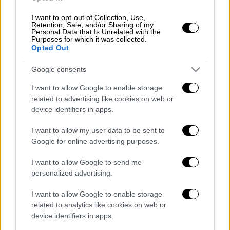
από 26 αγωνιστικές και με τη Λιντς να
βρίσκεται οριακά πάνω απ' τη ζώνη του
I want to opt-out of Collection, Use,
Retention, Sale, and/or Sharing of my
υποβιβασμού (στο +2 απ' την 18η Μπέρνλι),
Personal Data that Is Unrelated with the
Purposes for which it was collected.
οι διοικούντες τον σύλλογο επιχειρούν
Opted Out
ένα... ηλεκτροσόκ φοβούμενοι μην χαθεί η
κατηγορία.
Google consents
I want to allow Google to enable storage
«Αυτή ήταν η πιο σκληρή απόφαση που
related to advertising like cookies on web or
έπρεπε να πάρω κατά τη διάρκεια της
device identifiers in apps.
θητείας μου στη Λιντς, λαμβάνοντας υπόψιν
την επιτυχία που είχε ο Μαρτσέλο στον
I want to allow my user data to be sent to
Google for online advertising purposes.
σύλλογο. Είχαμε τρεις απίστευτες σεζόν,
άλλαξε το στάτους του συλλόγου κι έφερε
I want to allow Google to send me
μία νοοτροπία νικητή σε όλους μας. Ωστόσο
personalized advertising.
έπρεπε να ενεργήσω προς το συμφέρον του
I want to allow Google to enable storage
συλλόγου, πιστεύω ότι απαιτείται μία
related to analytics like cookies on web or
αλλαγή τώρα για να διασφαλίσουμε την
device identifiers in apps.
παραμονή μας», δήλωσε ο πρόεδρος του