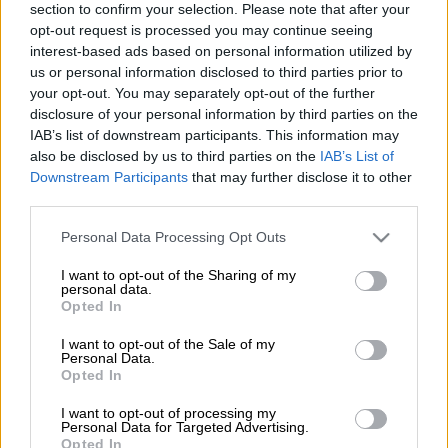
section to confirm your selection. Please note that after your
Παρελθόν αποτελεί από την τεχνική ηγεσία
opt-out request is processed you may continue seeing
της
Λιντς
ο
Μαρτσέλο
Μπιέλσα
. Η διοίκηση
interest-based ads based on personal information utilized by
των Παγωνιών λίγο μετά τη βαριά ήττα απ'
us or personal information disclosed to third parties prior to
your opt-out. You may separately opt-out of the further
την Τότεναμ με 4-0, πήρε την απόφαση να
disclosure of your personal information by third parties on the
απολύσει τον Αργεντινό προπονητή, ο
IAB’s list of downstream participants. This information may
οποίος την επανέφερε στο ποδοσφαιρικό
also be disclosed by us to third parties on the
IAB’s List of
χάρτη και στην
Premier League
. Ο θρυλικός
Downstream Participants
that may further disclose it to other
third parties.
κόουτς ανέλαβε τη Λιντς πριν από
τρεισήμισι χρόνια και το πρόσημο της
Please note that this website/app uses one or more Google
Personal Data Processing Opt Outs
παρουσίας στην ομάδα είναι θετικό. Το
services and may gather and store information including but
not limited to your visit or usage behaviour. You may click to
I want to opt-out of the Sharing of my
παραδέχθηκε άλλωστε με δήλωσή του και ο
personal data.
grant or deny consent to Google and its third-party tags to
πρόεδρος του συλλόγου Αντρέα
Opted In
use your data for below specified purposes in below Google
Ραντριτσάνι, ο οποίος σχολίασε ότι ο
consent section.
I want to opt-out of the Sale of my
Μπιέλσα «άλλαξε το στάτους του κλαμπ».
Personal Data.
Opted In
Η κακή πορεία της ομάδας κατά την
I want to opt-out of processing my
τρέχουσα σεζόν με μόλις πέντε νίκες έπειτα
Personal Data for Targeted Advertising.
Opted In