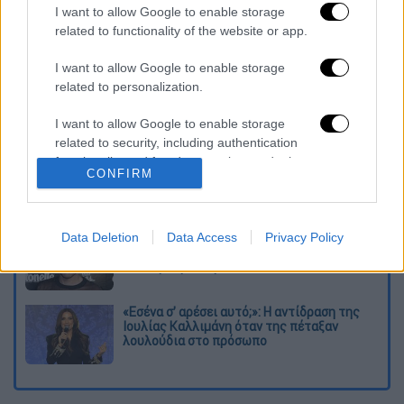
κλαμπ, Αντρέα Ραντριτσάνι.
I want to allow Google to enable storage
related to functionality of the website or app.
Διαβάστε ακόμη
I want to allow Google to enable storage
related to personalization.
Σοκαριστικό βίντεο από το τροχαίο στις
Σέρρες που σκοτώθηκαν μητέρα και γιος:
Το ΙΧ πέφτει πάνω στο φορτηγό
I want to allow Google to enable storage
related to security, including authentication
functionality and fraud prevention, and other
Νέα κλιμάκωση: Η Μόσχα δείχνει «άμεση
CONFIRM
εμπλοκή» του ΝΑΤΟ σε επιθέσεις σε
user protection.
ρωσικό έδαφος - Τα ονόματα και ο
«εγκέφαλος»
«Χρειάζομαι βοήθεια»: Η πρώτη δήλωση
Data Deletion
Data Access
Privacy Policy
του Πέρεζ Χίλτον μετά τον live
αυτοτραυματισμό στο TikTok
«Εσένα σ’ αρέσει αυτό;»: Η αντίδραση της
Ιουλίας Καλλιμάνη όταν της πέταξαν
λουλούδια στο πρόσωπο