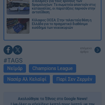
«Πόλεμος» για τους χρόνους των
δρομολογίων: Τα σωματεία απαντούν στις
καταγγελίες, οι παρατάξεις περνούν στην
αντεπίθεση
Κόλαφος ΟΟΣΑ: Στην τελευταία θέση η
Ελλάδα για το πραγματικό διαθέσιμο
εισόδημα των νοικοκυριών
επόμενο
άρθρο
#TAGS
Νεϊμάρ
Champions League
Νασέρ Αλ Κελαϊφί
Παρί Σεν Ζερμέν
Ακολούθησε το Έθνος στο Google News!
Live όλες οι εξελίξεις λεπτό προς λεπτό, με την