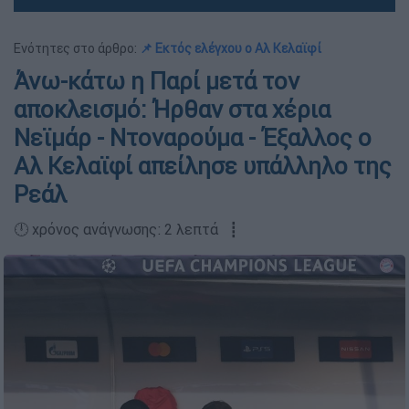
Ενότητες στο άρθρο:
📌 Εκτός ελέγχου ο Αλ Κελαϊφί
Άνω-κάτω η Παρί μετά τον
αποκλεισμό: Ήρθαν στα χέρια
Νεϊμάρ - Ντοναρούμα - Έξαλλος ο
Αλ Κελαϊφί απείλησε υπάλληλο της
Ρεάλ
🕛 χρόνος ανάγνωσης: 2 λεπτά ┋