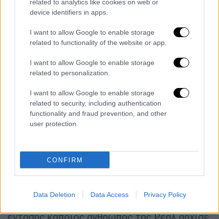
related to analytics like cookies on web or
της Εκτελεστικής Επιτροπής της UEFA, Αλ
device identifiers in apps.
Κελαϊφί, κατέβηκε από τις θέσεις των VIP
στα αποδυτήρια ψάχνοντας τους διαιτητές.
I want to allow Google to enable storage
Σύμφωνα με ορισμένα ρεπορτάζ Ισπανών
related to functionality of the website or app.
δημοσιογράφων, έφτασε σε σημείο να
I want to allow Google to enable storage
κλοτσήσει ακόμη και την πόρτα ενός
related to personalization.
δωματίου όπου πίστευε ότι ήταν ο χώρος
των διαιτητών, αλλά τελικά ήταν το γραφείο
I want to allow Google to enable storage
related to security, including authentication
ενός αξιωματούχου της Ρεάλ!
functionality and fraud prevention, and other
Ψυχραιμότεροι φέρονται να προσπάθησαν να
user protection.
τον καθησυχάσουν, όμως υπάρχουν ρεπορτάζ
που αναφέρουν ότι κλήθηκε να παρέμβει η
ασφάλεια του γηπέδου.
CONFIRM
Επίσης, σύμφωνα με τη Marca, ο Αλ Κελαϊφί
δεν δίστασε μέχρι και να απειλήσει
Data Deletion
Data Access
Privacy Policy
υπάλληλο των Μερένχες! Τη στιγμή της
έντασης κάποιος άνθρωπος της Ρεάλ άρχισε