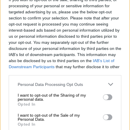
ομάδα του Παρισιού κάτι που αποτυπώθηκε
processing of your personal or sensitive information for
και στις ακραίες αντιδράσεις που υπήρξαν
targeted advertising by us, please use the below opt-out
μετά το τέλος της «τιτανομαχίας» με τη
section to confirm your selection. Please note that after your
opt-out request is processed you may continue seeing
Ρεάλ Μαδρίτης
.
interest-based ads based on personal information utilized by
us or personal information disclosed to third parties prior to
Εντός των αποδυτηρίων της Παρί η
your opt-out. You may separately opt-out of the further
κατάσταση ήταν εκρηκτική και τα νεύρα
disclosure of your personal information by third parties on the
τεντωμένα. Σύμφωνα με την εφημερίδα
IAB’s list of downstream participants. This information may
«Ole», το λάθος του
Ντοναρούμα
απ' το
also be disclosed by us to third parties on the
IAB’s List of
οποίο προήλθε η ισοφάριση των Μερένχες,
Downstream Participants
that may further disclose it to other
third parties.
είχε ως αποτέλεσμα να επικρατήσει μεγάλη
ένταση στο εσωτερικό της ομάδας. Όπως
Please note that this website/app uses one or more Google
Personal Data Processing Opt Outs
services and may gather and store information including but
αποκαλύπτει το σχετικό ρεπορτάζ, ο
Νεϊμάρ
not limited to your visit or usage behaviour. You may click to
I want to opt-out of the Sharing of my
φέρεται να επέκρινε τον Ιταλό
personal data.
grant or deny consent to Google and its third-party tags to
Opted In
τερματοφύλακα, ο οποίος αντέδρασε. Το
use your data for below specified purposes in below Google
ίδιο έκανε και ο Βραζιλιάνος σταρ στη
consent section.
I want to opt-out of the Sale of my
Personal Data.
συνέχεια με αποτέλεσμα να πιαστούν στα
Opted In
χέρια.