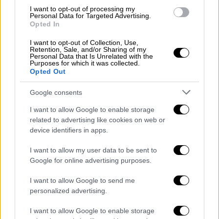
I want to opt-out of processing my
Εκτός ελέγχου ο Αλ Κελαϊφί
Personal Data for Targeted Advertising.
Opted In
Σε άλλο σημείο στο εσωτερικό του γηπέδου,
I want to opt-out of Collection, Use,
Retention, Sale, and/or Sharing of my
ο πρόεδρος της Παρί,
Νασέρ Αλ Κελαϊφί
Personal Data that Is Unrelated with the
ήταν εξοργισμένος για την ίδια φάση που οι
Purposes for which it was collected.
Opted Out
παίκτες της ομάδας του έπαιξαν ξύλο.
Σύμφωνα με όσα αναφέρουν ισπανικά ΜΜΕ, ο
Google consents
Καταριανός επιχειρηματίας εισέβαλλε εν
I want to allow Google to enable storage
εξάλλω στα αποδυτήρια του Μπερναμπέου
related to advertising like cookies on web or
ουρλιάζοντας εις βάρος των διαιτητών. Οι
device identifiers in apps.
φωνές του σχετίζονταν με τη φάση του
I want to allow my user data to be sent to
πρώτου γκολ της Ρεάλ, καθώς έχει
Google for online advertising purposes.
προηγηθεί επαφή του Μπενζεμά πάνω στον
Ντοναρούμα.
I want to allow Google to send me
personalized advertising.
Όπως μετέδωσε το ισπανικό δίκτυο
Movistar+, ο πρόεδρος της Παρί και μέλος
I want to allow Google to enable storage