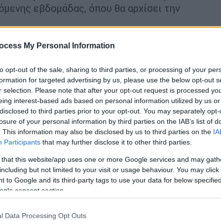
όμενης εβδομάδας, όπου θα αρχίσει την
ocess My Personal Information
 with in 2022?
#F1Testing
#F1
to opt-out of the sale, sharing to third parties, or processing of your per
formation for targeted advertising by us, please use the below opt-out s
r selection. Please note that after your opt-out request is processed y
eing interest-based ads based on personal information utilized by us or
2
disclosed to third parties prior to your opt-out. You may separately opt-
losure of your personal information by third parties on the IAB’s list of
ηκε με τους «πιλότους» να κυνηγούν
. This information may also be disclosed by us to third parties on the
IA
αλλάζει συνεχώς. Η κόκκινη σημαία (η
Participants
that may further disclose it to other third parties.
 ο Βάλτερι Μπότας σταμάτησε στη στροφή 8
 that this website/app uses one or more Google services and may gath
ίθεσης έως το τέλος της ημέρας. Σε αυτό
including but not limited to your visit or usage behaviour. You may click 
τ α κε 360 μοιρών στην τελευταία στροφή,
 to Google and its third-party tags to use your data for below specifi
μείωσε τον ταχύτερο χρόνο της ημέρας.
ogle consent section.
ύτερη επίδοσή του με 1:31.720, που ήταν ο
ν δοκιμών στο Μπαχρέιν.
l Data Processing Opt Outs