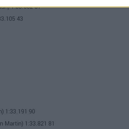
uri) 1:33.002 57
33.105 43
) 1:33.191 90
 Martin) 1:33.821 81