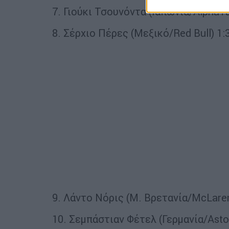
7. Γιούκι Τσουνόντα (Ιαπωνία/AlphaTa
8. Σέρχιο Πέρες (Μεξικό/Red Bull) 1:
9. Λάντο Νόρις (Μ. Βρετανία/McLaren
10. Σεμπάστιαν Φέτελ (Γερμανία/Aston