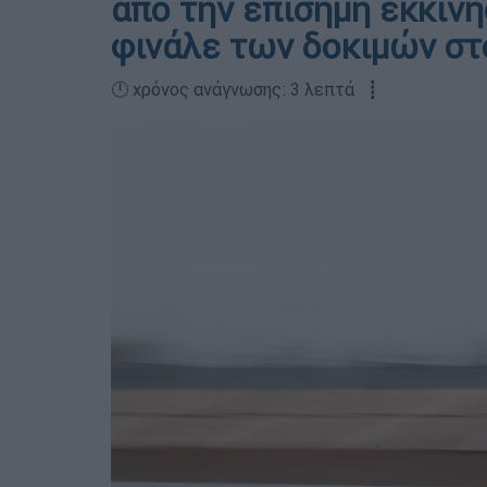
από την επίσημη εκκίν
φινάλε των δοκιμών στ
🕛 χρόνος ανάγνωσης: 3 λεπτά ┋