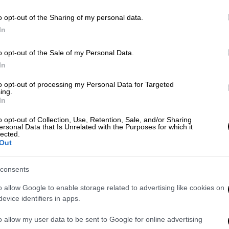
υ τον Σαρλ Λεκλέρκ της Ferrari, ο οποίος
o opt-out of the Sharing of my personal data.
πίσω τον Φερνάντο Αλόνσο με Alpine. Ο
In
ς «έγραψε» τον καλύτερο χρόνο του στα
o opt-out of the Sale of my Personal Data.
προγράμματος και «έριξε» στην τέταρτη
In
, την ώρα που ο Λιούις Χάμιλτον με το
17ος με 78 γύρους που «έγραψε» το πρωί.
to opt-out of processing my Personal Data for Targeted
ing.
τη δεύτερη Red Bull, ο οποίος ήταν ο
In
ράμματος, ενώ ο Κάρλος Σάινθ Τζούνιορ με
o opt-out of Collection, Use, Retention, Sale, and/or Sharing
ersonal Data that Is Unrelated with the Purposes for which it
lected.
ο- την πρώτη κόκκινη σημαία της ημέρας,
Out
 της τελευταίας στροφής, ύστερα από δύο
πρόγραμμα. Ήταν όγδοος όταν έπεσε η καρό
consents
 γι' ακόμη δύο ώρες, καθώς οι άνθρωποι
o allow Google to enable storage related to advertising like cookies on
όνο για την καθυστέρηση που υπήρξε (με
evice identifiers in apps.
άτων της εταιρείας. Για τον ίδιο λόγο ο
o allow my user data to be sent to Google for online advertising
η 18ος και τελευταίος, ξεκίνησε μια ώρα