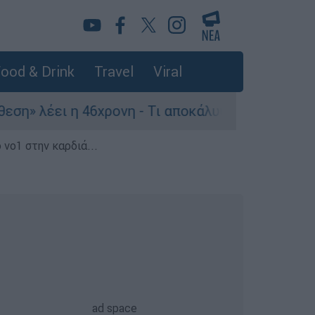
ood & Drink
Travel
Viral
ι η 46χρονη - Τι αποκάλυψε στους αστυνομικούς
 νο1 στην καρδιά...