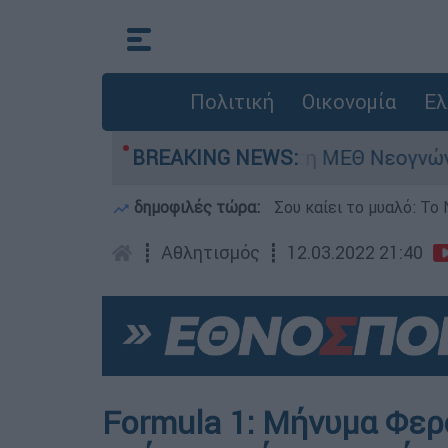
Πολιτική
Οικονομία
Ελ
ερών - Νοσηλευόταν στη ΜΕΘ Νεογνών
BREAKING NEWS:
Ma
δημοφιλές τώρα:
Σου καίει το μυαλό: Το 
┋
Αθλητισμός
┋
12.03.2022 21:40
Formula 1: Μήνυμα Φερ