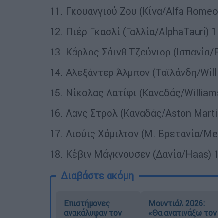
11. Γκουανγιού Ζου (Κίνα/Alfa Romeo)
12. Πιέρ Γκασλί (Γαλλία/AlphaTauri) 1
13. Κάρλος Σάινθ Τζούνιορ (Ισπανία/Fe
14. Αλεξάντερ Άλμπον (Ταϊλάνδη/Will
15. Νίκολας Λατίφι (Καναδάς/Williams
16. Λανς Στρολ (Καναδάς/Aston Martin
17. Λιούις Χάμιλτον (Μ. Βρετανία/Me
18. Κέβιν Μάγκνουσεν (Δανία/Haas) 1
Διαβάστε ακόμη
Επιστήμονες
Μουντιάλ 2026:
ανακάλυψαν τον
«Θα ανατινάξω τον