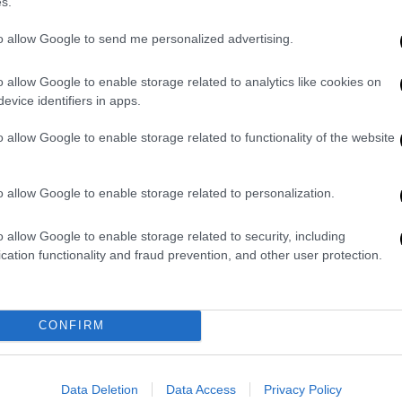
s.
κ πάντως έκανε την έκπληξη στο φινάλε
τερο χρόνο πίσω απ' τον Φερστάπεν.
to allow Google to send me personalized advertising.
οιμάσουν τα μονοθέσιά τους για το
o allow Google to enable storage related to analytics like cookies on
 οποίο θα διεξαχθεί στην ίδια πίστα την
evice identifiers in apps.
o allow Google to enable storage related to functionality of the website
) 1:31.720 53
o allow Google to enable storage related to personalization.
2.241 81
o allow Google to enable storage related to security, including
cation functionality and fraud prevention, and other user protection.
2.415 51
1:32.698 122
CONFIRM
es) 1:32.759 71
omeo) 1:32.985 68
Data Deletion
Data Access
Privacy Policy