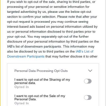
If you wish to opt-out of the sale, sharing to third parties, or
Προσθέστε το ΕΘΝΟΣ στη Google
processing of your personal or sensitive information for
targeted advertising by us, please use the below opt-out
section to confirm your selection. Please note that after your
Έτοιμη για να αγοράσει την
Τσέλσι
στη μετά
opt-out request is processed you may continue seeing
Ρομάν Αμπράμοβιτς
εποχή εμφανίζεται η
interest-based ads based on personal information utilized by
οικογένεια
Ρίκετς
. Οι ιδιοκτήτες της
us or personal information disclosed to third parties prior to
φημισμένης ομάδας μπέιζμπολ στις ΗΠΑ,
your opt-out. You may separately opt-out of the further
disclosure of your personal information by third parties on the
Σικάγο Καμπς
, θέλουν διακαώς να εισέλθουν
IAB’s list of downstream participants. This information may
στον κόσμο του ποδοσφαίρου και στο
also be disclosed by us to third parties on the
IAB’s List of
ιλουστρασιόν πρωτάθλημα της
Premier
Downstream Participants
that may further disclose it to other
League
.
third parties.
Please note that this website/app uses one or more Google
Για το λόγο αυτό μέλη της οικογένειας
Personal Data Processing Opt Outs
services and may gather and store information including but
Ρίκετς μαζί με μεγαλοστελέχη της εταιρείας
not limited to your visit or usage behaviour. You may click to
I want to opt-out of the Sharing of my
ταξίδεψαν στο Λονδίνο για να
personal data.
grant or deny consent to Google and its third-party tags to
Opted In
πλειοδοτήσουν για τον λονδρέζικο σύλλογο
use your data for below specified purposes in below Google
consent section.
αλλά παράλληλα και για να πείσουν τους
I want to opt-out of the Sale of my
Personal Data.
οπαδούς του συλλόγου ότι θέλουν να
Opted In