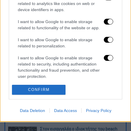
related to analytics like cookies on web or
έχει αναλάβει την ανοικοδόμηση του
device identifiers in apps.
Στάμφορντ Μπριτζ.
I want to allow Google to enable storage
Η οικογένεια Ρίκετς, σε συνεργασία με τον
related to functionality of the website or app.
μεγιστάνα ιδρυτή της
Citadel
, Κεν Γκρίφιν,
δημιούργησε έναν επενδυτικό όμιλο,
I want to allow Google to enable storage
related to personalization.
προκειμένου να προχωρήσουν στην εξαγορά
του ιστορικού αγγλικού συλλόγου.
I want to allow Google to enable storage
related to security, including authentication
Διαβάστε ακόμη
functionality and fraud prevention, and other
user protection.
O στρατηγός ήταν σχιζοφρενής, εμμονικός,
πλησίαζε τα 75 όταν τον αντάμωσε η δόξα –
CONFIRM
Εκείνος που άλλαξε την πορεία της
Ιστορίας!
Ελισάβετ Κωνσταντινίδου στο ethnos.gr:
«Κάθε πόλεμος είναι ένας εμφύλιος, όλοι
Data Deletion
Data Access
Privacy Policy
είμαστε αδέλφια»
Στον εισαγγελέα ο ιδιοκτήτης του beach