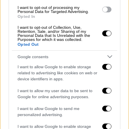
διατηρήσουν τους Μπλε στο υψηλότερο
I want to opt-out of processing my
επίπεδο. Οι φίλοι της ομάδας αντέδρασαν
Personal Data for Targeted Advertising.
Opted In
στο άκουσμα της είδησης ότι οι Ρίκετς
προπορεύονται στην κούρσα για την διαδοχή
I want to opt-out of Collection, Use,
Retention, Sale, and/or Sharing of my
στην Τσέλσι διότι αφενός κατά το παρελθόν
Personal Data that Is Unrelated with the
ο πατριάρχης της οικογένειας Τζόε Ρίκετς
Purposes for which it was collected.
Opted Out
είχε κατηγορηθεί για email με ρατσιστικό
περιεχόμενο, αφετέρου ο τρόπος διοίκησης
Google consents
των Καμπς δεν πείθει τους
I want to allow Google to enable storage
σκληροπυρηνικούς ότι έχουν τις
related to advertising like cookies on web or
προϋποθέσεις για να χτυπήσουν στα ίσια
device identifiers in apps.
τους Άραβες της Σίτι αλλά και το
I want to allow my user data to be sent to
αμερικάνικο μοντέλο της Λίβερπουλ που
Google for online advertising purposes.
όμως είναι περισσότερο...
προπονητοκεντρικό λόγω Γιούργκεν Κλοπ.
I want to allow Google to send me
personalized advertising.
Επίσης, θα υπάρξει συνάντηση και με την
Chelsea Pitch Owners PLC
, την εταιρεία που
I want to allow Google to enable storage