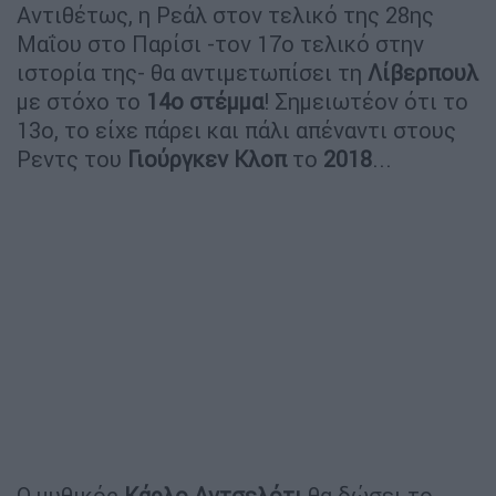
Αντιθέτως, η Ρεάλ στον τελικό της 28ης
Μαΐου στο Παρίσι -τον 17ο τελικό στην
ιστορία της- θα αντιμετωπίσει τη
Λίβερπουλ
με στόχο το
14ο στέμμα
! Σημειωτέον ότι το
13ο, το είχε πάρει και πάλι απέναντι στους
Ρεντς του
Γιούργκεν Κλοπ
το
2018
...
Ο μυθικός
Κάρλο Αντσελότι
θα δώσει το