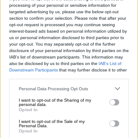
processing of your personal or sensitive information for
targeted advertising by us, please use the below opt-out
section to confirm your selection. Please note that after your
opt-out request is processed you may continue seeing
interest-based ads based on personal information utilized by
us or personal information disclosed to third parties prior to
your opt-out. You may separately opt-out of the further
disclosure of your personal information by third parties on the
IAB’s list of downstream participants. This information may
also be disclosed by us to third parties on the
IAB’s List of
Downstream Participants
that may further disclose it to other
third parties.
Ποιος όμως μπορεί υποτιμήσει τη
Βασίλισσα; Ενδεχομένως το έκανε η Σίτι,
Please note that this website/app uses one or more Google
Personal Data Processing Opt Outs
έχοντας θεωρήσει ότι καθάρισε με την
services and may gather and store information including but
not limited to your visit or usage behaviour. You may click to
I want to opt-out of the Sharing of my
πρόκριση. Και στη συνέχεια αρκέστηκε
personal data.
grant or deny consent to Google and its third-party tags to
κάνοντας διαχείριση και περιμένοντας το
Opted In
use your data for below specified purposes in below Google
φινάλε. Προηγουμένως ο Γκρίλις είχε χάσει
consent section.
I want to opt-out of the Sale of my
μια ασύλληπτη ευκαιρία με τον Μιλιτάο να
Personal Data.
Opted In
απομακρύνει πάνω στη γραμμή! Κι έφτασε το