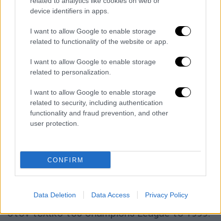
related to analytics like cookies on web or
device identifiers in apps.
I want to allow Google to enable storage
related to functionality of the website or app.
I want to allow Google to enable storage
Και μόλις ένα ενάμιση λεπτό αργότερα (στο
related to personalization.
90'50'') η μυθική Ρεάλ Μαδρίτης, έκανε την
I want to allow Google to enable storage
ολική ανατροπή. Ο Καρβαχάλ σέντραρε από
related to security, including authentication
δεξιά, ο Ασένσιο που πήδηξε για την
functionality and fraud prevention, and other
κεφαλιά, βρήκε την μπάλα ελάχιστα
user protection.
στρώνοντάς την άθελά του για τον
Ροντρίγκο που επίσης έκανε κίνηση με το
κεφάλι, σκοράροντας για δεύτερη φορά σε
CONFIRM
μια ολική επαναφορά που μπορεί να
συγκριθεί μόνο με την ανατροπή της
Data Deletion
Data Access
Privacy Policy
Μάντσεστερ Γιουνάιτεντ επί της Μπάγερν
στον τελικό του Champions League το 1999.