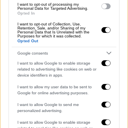
90ό λεπτό. Ήταν η στιγμή που ενδεχομένως
I want to opt-out of processing my
Personal Data for Targeted Advertising.
και οι πιο πιστοί οπαδοί της πίστεψαν στον
Opted In
αποκλεισμό. Όχι όμως και οι
I want to opt-out of Collection, Use,
ποδοσφαιριστές που φορούν την ολόλευκη
Retention, Sale, and/or Sharing of my
Personal Data that Is Unrelated with the
φανέλα. Με ένα επικό come back, οι
Purposes for which it was collected.
Μερένχες επέστρεψαν απ' τον... θάνατο. Με
Opted Out
τη συμπλήρωση του 90λεπτου (στο 89'20'' για
Google consents
την ακρίβεια) ο Καμαβιγκά σημάδεψε τον
Μπενζεμά κι εκείνος έβγαλε τρομερή ασίστ
I want to allow Google to enable storage
related to advertising like cookies on web or
για τον Ροντρίγκο που από κοντά ισοφάρισε
device identifiers in apps.
(1-1). Το θαύμα των θαυμάτων μόλις είχε
αρχίσει να συντελείται...
I want to allow my user data to be sent to
Google for online advertising purposes.
I want to allow Google to send me
personalized advertising.
I want to allow Google to enable storage