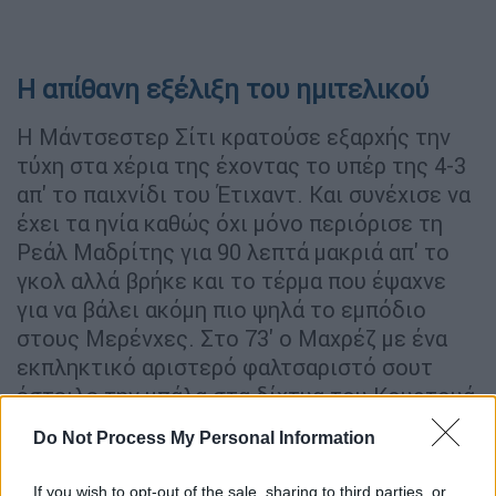
Η απίθανη εξέλιξη του ημιτελικού
Η Μάντσεστερ Σίτι κρατούσε εξαρχής την
τύχη στα χέρια της έχοντας το υπέρ της 4-3
απ' το παιχνίδι του Έτιχαντ. Και συνέχισε να
έχει τα ηνία καθώς όχι μόνο περιόρισε τη
Ρεάλ Μαδρίτης για 90 λεπτά μακριά απ' το
γκολ αλλά βρήκε και το τέρμα που έψαχνε
για να βάλει ακόμη πιο ψηλά το εμπόδιο
στους Μερένχες. Στο 73' ο Μαχρέζ με ένα
εκπληκτικό αριστερό φαλτσαριστό σουτ
έστειλε την μπάλα στα δίχτυα του Κουρτουά
γράφοντας το 0-1 που έμοιαζε
Do Not Process My Personal Information
καταδικαστικό για τους Μαδριλένους.
If you wish to opt-out of the sale, sharing to third parties, or