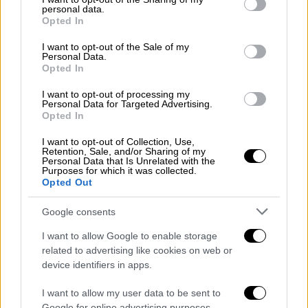
personal data.
grant or deny consent to Google and its third-party tags to
Opted In
use your data for below specified purposes in below Google
consent section.
I want to opt-out of the Sale of my
Personal Data.
Opted In
I want to opt-out of processing my
Ο αγώνας ήταν αμφίρροπος και δυναμικός με
Personal Data for Targeted Advertising.
Opted In
την Μπενφίκα να προσπαθεί με κάθε τρόπο
να βάλει εμπόδια στην Πόρτο απ' την
I want to opt-out of Collection, Use,
Retention, Sale, and/or Sharing of my
κατάκτηση του τίτλου. Παρ' όλα αυτά όμως
Personal Data that Is Unrelated with the
Purposes for which it was collected.
οι Δράκοι βρήκαν τον δρόμος προς τα δίχτυα
Opted Out
στο φινάλε και έκαναν γύρο θριάμβου στο
Ντα Λουζ. Στο τέταρτο λεπτό των
Google consents
καθυστερήσεων ο Ζαϊντού Σανουσί πέτυχε
I want to allow Google to enable storage
το 1-0 χαρίζοντας τη νίκη και το
related to advertising like cookies on web or
πρωτάθλημα στην Πόρτο.
device identifiers in apps.
I want to allow my user data to be sent to
Google for online advertising purposes.