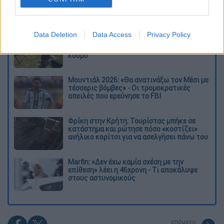
Διαβάστε ακόμη
Data Deletion
Data Access
Privacy Policy
Επιστήμονες ανακάλυψαν τον τέταρτο
γνωστό τύπο μεταδοτικού καρκίνου στον
κόσμο
Μουντιάλ 2026: «Θα ανατινάξω τον Μέσι με
τέσσερις βόμβες» - Οι τρομοκρατικές
απειλές που ερεύνησε το FBI
Φρίκη στην Κρήτη: Τουρίστας μπήκε σε
κατάστημα και ρώτησε πόσο «κοστίζει»
ανήλικο κορίτσι για να ασελγήσει πάνω του
Marfin: «Δεν έχω καμία σχέση με την
επίθεση» λέει η 46χρονη - Τι αποκάλυψε
στους αστυνομικούς
επόμενο