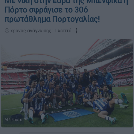
Με νίκη στην έδρα της Μπενφίκα η
Πόρτο σφράγισε το 30ό
πρωτάθλημα Πορτογαλίας!
🕛 χρόνος ανάγνωσης: 1 λεπτό ┋
AP Photo