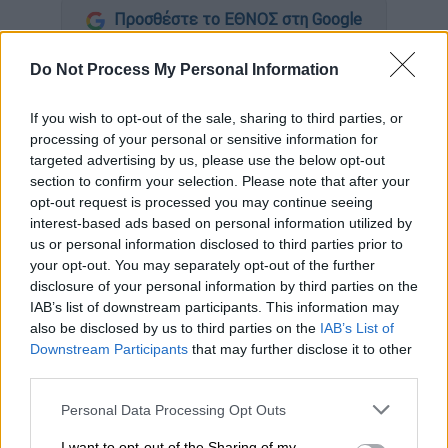
Προσθέστε το ΕΘΝΟΣ στη Google
Do Not Process My Personal Information
Πρωταθλήτρια
Πορτογαλίας
για
30ή φορά
στην ιστορία της αναδείχθηκε η
Πόρτο
! Οι
If you wish to opt-out of the sale, sharing to third parties, or
Δράκοι κατέκτησαν μαθηματικά τον τίτλο,
processing of your personal or sensitive information for
μια αγωνιστική πριν από το φινάλε και το
targeted advertising by us, please use the below opt-out
πέτυχαν εμφατικά καθώς επικράτησαν 1-0
section to confirm your selection. Please note that after your
στην έδρα της μεγάλης αντιπάλου τους
opt-out request is processed you may continue seeing
interest-based ads based on personal information utilized by
Μπενφίκα
. Η ομάδα του
Σέρτζιο Κονσεϊσάο
us or personal information disclosed to third parties prior to
βρέθηκε στο +9 απ' τη δεύτερη
Σπόρτινγκ
your opt-out. You may separately opt-out of the further
Λισσαβόνας
και τελείωσε οριστικά την
disclosure of your personal information by third parties on the
υπόθεση του τίτλου.
IAB’s list of downstream participants. This information may
also be disclosed by us to third parties on the
IAB’s List of
Downstream Participants
that may further disclose it to other
third parties.
Please note that this website/app uses one or more Google
Personal Data Processing Opt Outs
services and may gather and store information including but
not limited to your visit or usage behaviour. You may click to
I want to opt-out of the Sharing of my