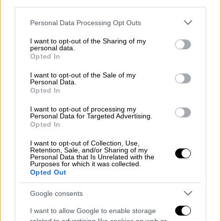
third parties.
προπονητής της Γιούβε, Μασιμιλιάνο
Αλέγκρι για διαμαρτυρία.
Please note that this website/app uses one or more Google
Personal Data Processing Opt Outs
services and may gather and store information including but
Με τον καλύτερο δυνατό τρόπο μπήκε στον
not limited to your visit or usage behaviour. You may click to
I want to opt-out of the Sharing of my
personal data.
τελικό η Ιντερ. Στο 7’ ο Μπαρέλα πήρε έξω
grant or deny consent to Google and its third-party tags to
Opted In
use your data for below specified purposes in below Google
από την περιοχή συνέκλινε και αφού η άμυνα
consent section.
I want to opt-out of the Sale of my
της Γιούβε του έδωσε τον χώρο, της έδειξε
Personal Data.
τι μπορεί να κάνει με τρομερό σουτ στη
Opted In
γωνία. Οι Bianconeri χρειάστηκαν κάποια
I want to opt-out of processing my
λεπτά για να συνέλθουν, όμως μετά το 20’
Personal Data for Targeted Advertising.
Opted In
ξεκίνησαν να βομβαρδίζουν τον
Χαντάνοβιτς, ο οποίος είχε πολλή δουλειά.
I want to opt-out of Collection, Use,
Retention, Sale, and/or Sharing of my
Personal Data that Is Unrelated with the
Purposes for which it was collected.
Στο 23’ ο Ντιμπάλα ελίχθηκε ωραία αλλά το
Opted Out
αριστερό του πήγε στον Σλοβένο keeper, ο
οποίος ένα λεπτό μετά έκανε αδιανόητη
Google consents
επέμβαση με το ένα χέρι στο δυνατό
I want to allow Google to enable storage
διαγώνιο σουτ του Βλάχοβιτς μέσα από την