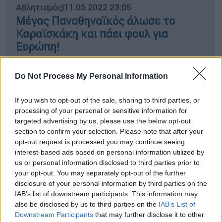
Αθλητισμός
|
11.05.2022 23:05
Μέγας Παναθηναϊκός άλωσε το
Καραϊσκάκη και πάει φουλ για
Ευρώπη!
Αθλητισμός
|
11.05.2022 21:40
Do Not Process My Personal Information
Η ΑΕΚ ξέσπασε με 3-0 στον ΠΑΣ
Γιάννινα και πάει για... τελικό
If you wish to opt-out of the sale, sharing to third parties, or
processing of your personal or sensitive information for
Ευρώπης με τον Άρη
targeted advertising by us, please use the below opt-out
section to confirm your selection. Please note that after your
opt-out request is processed you may continue seeing
interest-based ads based on personal information utilized by
Aν και μέχρι το 80' έχανε από τη
us or personal information disclosed to third parties prior to
your opt-out. You may separately opt-out of the further
Γιουβέντους, η Ιντερ πήρε δύο πέναλτι στον
disclosure of your personal information by third parties on the
τελικό της Ρώμης, νίκησε 4-2 στην παράταση
IAB’s list of downstream participants. This information may
και έβαλε στο παλμαρέ της το όγδοο Coppa
also be disclosed by us to third parties on the
IAB’s List of
Italia. Αποβλήθηκε προς το τέλος ο
Downstream Participants
that may further disclose it to other