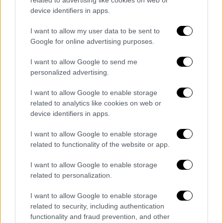
related to advertising like cookies on web or
περιοχή. Οι φάσεις συνέχισαν να έρχονται
device identifiers in apps.
για την ομάδα του Αλέγκρι και στο 30’ ήταν
I want to allow my user data to be sent to
δύο. Ο Χαντάνοβιτς έβγαλε το σουτ του
Google for online advertising purposes.
Μπερναρντέσκι όπως και την κεφαλιά του
Ντε Λιχτ και έπειτα από κόρνερ ο Ντιμπάλα
I want to allow Google to send me
personalized advertising.
από το πέναλτι εκτέλεσε δυνατά αλλά η
μπάλα πέρασε μόλις έξω για να παραμείνει
I want to allow Google to enable storage
το 1-0 υπέρ της Ιντερ για το πρώτο μέρος.
related to analytics like cookies on web or
device identifiers in apps.
Το δεύτερο, δεν γινόταν να ξεκινήσει
καλύτερα για την Γιουβέντους. Στο 50’ το
I want to allow Google to enable storage
related to functionality of the website or app.
σουτ του Αλεξ Σάντρο πέρασε από τον
Μοράτα, ο οποίος προσπάθησε να κάνει
I want to allow Google to enable storage
τακουνάκι, και πήγε στα δίχτυα του
related to personalization.
Χαντάνοβιτς για το 1-1 και δύο λεπτά μετά
I want to allow Google to enable storage
σε κόντρα που ξεκίνησε ο Ισπανός φορ, ο
related to security, including authentication
Ντιμπάλα έβγαλε μόνο τον Βλάχοβιτς και
functionality and fraud prevention, and other