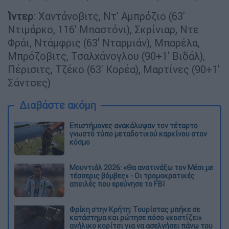
Ίντερ
: Χαντάνοβιτς, Ντ' Αμπρόζιο (63'
Ντιμάρκο, 116' Μπαστόνι), Σκρίνιαρ, Ντε
Φράι, Ντάμφρις (63' Νταρμιάν), Μπαρέλα,
Μπρόζοβιτς, Τσαλχάνογλου (90+1' Βιδάλ),
Πέρισιτς, Τζέκο (63' Κορέα), Μαρτίνες (90+1'
Σάντσες)
Διαβάστε ακόμη
Επιστήμονες ανακάλυψαν τον τέταρτο
γνωστό τύπο μεταδοτικού καρκίνου στον
κόσμο
Μουντιάλ 2026: «Θα ανατινάξω τον Μέσι με
τέσσερις βόμβες» - Οι τρομοκρατικές
απειλές που ερεύνησε το FBI
Φρίκη στην Κρήτη: Τουρίστας μπήκε σε
κατάστημα και ρώτησε πόσο «κοστίζει»
ανήλικο κορίτσι για να ασελγήσει πάνω του