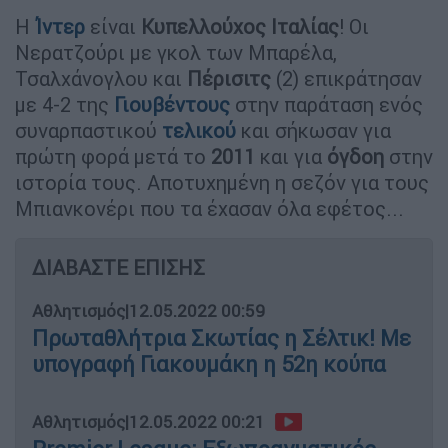
Η
Ίντερ
είναι
Κυπελλούχος Ιταλίας
! Οι
Νερατζούρι με γκολ των Μπαρέλα,
Τσαλχάνογλου και
Πέρισιτς
(2) επικράτησαν
με 4-2 της
Γιουβέντους
στην παράταση ενός
συναρπαστικού
τελικού
και σήκωσαν για
πρώτη φορά μετά το
2011
και για
όγδοη
στην
ιστορία τους. Αποτυχημένη η σεζόν για τους
Μπιανκονέρι που τα έχασαν όλα εφέτος...
ΔΙΑΒΑΣΤΕ ΕΠΙΣΗΣ
Αθλητισμός
|
12.05.2022 00:59
Πρωταθλήτρια Σκωτίας η Σέλτικ! Με
υπογραφή Γιακουμάκη η 52η κούπα
Αθλητισμός
|
12.05.2022 00:21