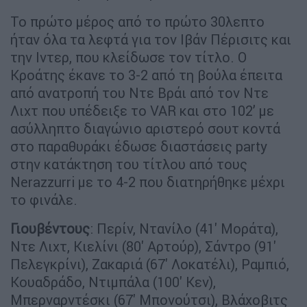
Το πρώτο μέρος από το πρώτο 30λεπτο
ήταν όλα τα λεφτά για τον Ιβάν Πέρισιτς και
την Ιντερ, που κλείδωσε τον τίτλο. Ο
Κροάτης έκανε το 3-2 από τη βούλα έπειτα
από ανατροπή του Ντε Βράι από τον Ντε
Λιχτ που υπέδειξε το VAR και στο 102’ με
ασύλληπτο διαγώνιο αριστερό σουτ κοντά
στο παραθυράκι έδωσε διαστάσεις party
στην κατάκτηση του τίτλου από τους
Nerazzurri με το 4-2 που διατηρήθηκε μέχρι
το φινάλε.
Γιουβέντους
: Περίν, Ντανίλο (41' Μοράτα),
Ντε Λιχτ, Κιελίνι (80' Αρτούρ), Σάντρο (91'
Πελεγκρίνι), Ζακαριά (67' Λοκατέλι), Ραμπιό,
Κουαδράδο, Ντιμπάλα (100' Κεν),
Μπερναρντέσκι (67' Μπονούτσι), Βλάχοβιτς