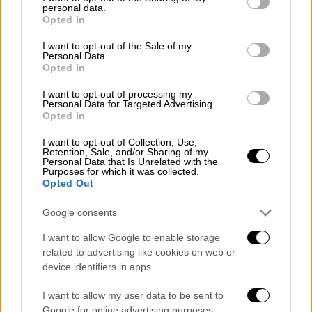
αναλαμβάνει και την ομάδα της
personal data.
grant or deny consent to Google and its third-party tags to
Opted In
Κωνσταντινούπολης με στόχο να την
use your data for below specified purposes in below Google
επαναφέρει στην κορυφή της Ευρώπης,
consent section.
I want to opt-out of the Sale of my
Personal Data.
όπως έκανε για πρώτη και τελευταία φορά
Opted In
το 2017 ο μέντορας, φίλος, κουμπάρος και
άλλοτε συνεργάτης του Ζέλικο
I want to opt-out of processing my
Personal Data for Targeted Advertising.
Ομπράντοβιτς.
Opted In
«Ευχόμαστε αυτή η συμφωνία να αποδειχτεί
I want to opt-out of Collection, Use,
Retention, Sale, and/or Sharing of my
επιτυχημένη για τον σύλλογό μας και τον
Personal Data that Is Unrelated with the
Purposes for which it was collected.
Δημήτρη Ιτούδη και ελπίζουμε ότι οπ
Opted Out
ροπονητής μας θα έχει νικηφόρες σεζόν με
Google consents
τα κίτρινα και μπλε», ανέφερε στην
ανακοίνωσή της η πρωταθλήτρια Τουρκίας,
I want to allow Google to enable storage
που κατάφερε να κατακτήσει τον τίτλο
related to advertising like cookies on web or
device identifiers in apps.
νικώντας στους τελικούς την back to back
πρωταθλήτρια Ευρώπης και συμπολίτισσα
I want to allow my user data to be sent to
Αναντολού Εφές.
Google for online advertising purposes.