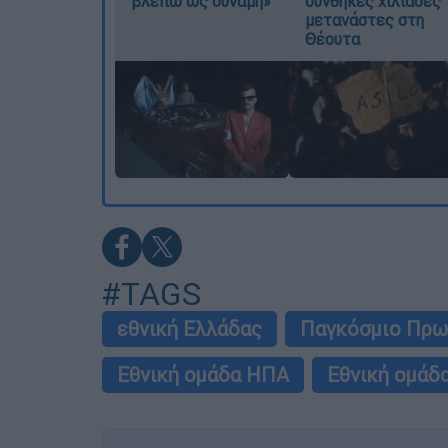
βλέπω ως δύναμη»
συνθήκες χιλιάδες
μετανάστες στη
Θέουτα
#TAGS
εθνική Ελλάδας
Παγκόσμιο Πρω
Εθνική ομάδα ΗΠΑ
Εθνική ομάδ