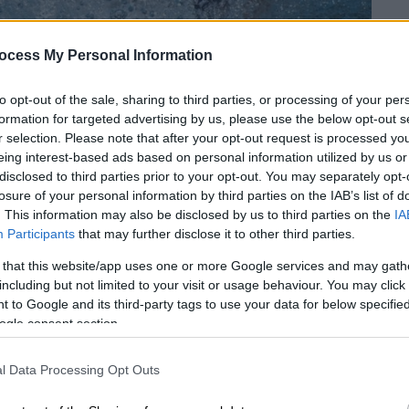
ocess My Personal Information
to opt-out of the sale, sharing to third parties, or processing of your per
formation for targeted advertising by us, please use the below opt-out s
r selection. Please note that after your opt-out request is processed y
eing interest-based ads based on personal information utilized by us or
 το ΕΘΝΟΣ στη Google
disclosed to third parties prior to your opt-out. You may separately opt-
losure of your personal information by third parties on the IAB’s list of
συνεχίζονται! Μετά το ιστορικό
ασημένιο
. This information may also be disclosed by us to third parties on the
IA
ς
του
Τόκιο
, η Ελλάδα έκλεισε θέση και στην
Participants
that may further disclose it to other third parties.
ατος υγρού στίβου
. Η ανανεωμένη ομάδα
 that this website/app uses one or more Google services and may gath
 προημιτελικό των
ΗΠΑ
με 16-11 και πήρε
including but not limited to your visit or usage behaviour. You may click 
πέμπτη φορά στην ιστορία της διοργάνωσης
 to Google and its third-party tags to use your data for below specifi
ogle consent section.
 πάλι στη
Βουδαπέστη
.
νικήτρια του έτερου προημιτελικού μεταξύ
l Data Processing Opt Outs
τον τελικό του τουρνουά. Σε κάθε