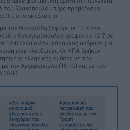
δα έπαιξε φανταστική άμυνα στη συνέχεια
ολ του Βλαχόπουλου πήρε προβάδισμα...
ορ 3-0 στο οκτάλεπτο!
με τον Νικολαΐδη ξέφυγε με 11-7 στο
οτού ο Καλογερόπουλος γράψει το 12-7 σε
 σε 12-8 αλλά ο Αργυρόπουλος σκόραρε για
κριση είχε κλειδώσει. Οι ΗΠΑ βρήκαν
ντηση της ελληνικής ομάδας με τον
 με τον Αργυρόπουλο (15-10) και με τον
 16-11.
«Δεν υπήρχε
Αμερικανική
οικονομικό
πετρελαϊκή που
κίνητρο» λέει ο
συνδέεται με τον
δικηγόρος του
Τραμπ
55χρονου που είχε
ετοιμάζεται να