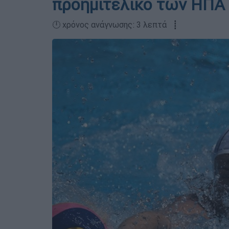
προημιτελικό των ΗΠΑ κ
🕛 χρόνος ανάγνωσης: 3 λεπτά ┋