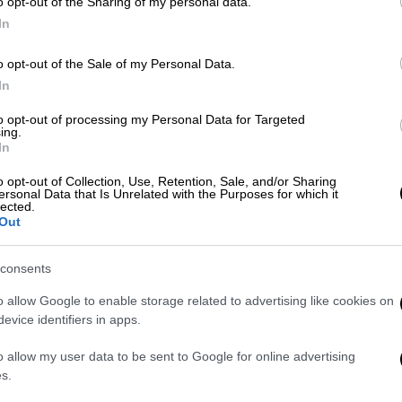
o opt-out of the Sharing of my personal data.
 Ελλάδα βρίσκεται μέσα στη μάχη των
In
χνίδια θα παίξει για μια θέση στο βάθρο.
α φορά ψηλά την ελληνική σημαία...
o opt-out of the Sale of my Personal Data.
In
to opt-out of processing my Personal Data for Targeted
ing.
In
γυναικών - Ήττα απ' την Ολλανδία στα
o opt-out of Collection, Use, Retention, Sale, and/or Sharing
ersonal Data that Is Unrelated with the Purposes for which it
lected.
Out
λια με δάκρυα συγκίνησης του Γιάννη
consents
o allow Google to enable storage related to advertising like cookies on
evice identifiers in apps.
o allow my user data to be sent to Google for online advertising
s.
ας μπήκε δυνατά στο ματς και πήρε