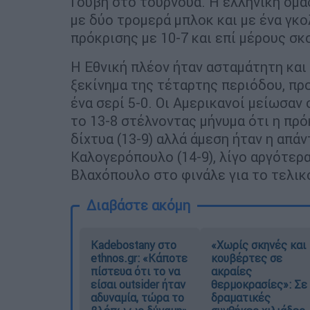
Γούβη στο τουρνουά. Η ελληνική ομά
με δύο τρομερά μπλοκ και με ένα γκ
πρόκρισης με 10-7 και επί μέρους σκ
Η Εθνική πλέον ήταν ασταμάτητη και 
ξεκίνημα της τέταρτης περιόδου, πρ
ένα σερί 5-0. Οι Αμερικανοί μείωσαν
το 13-8 στέλνοντας μήνυμα ότι η πρό
δίχτυα (13-9) αλλά άμεση ήταν η απά
Καλογερόπουλο (14-9), λίγο αργότερα
Βλαχόπουλο στο φινάλε για το τελικό
Διαβάστε ακόμη
Kadebostany στο
«Χωρίς σκηνές και
ethnos.gr: «Κάποτε
κουβέρτες σε
πίστευα ότι το να
ακραίες
είσαι outsider ήταν
θερμοκρασίες»: Σε
αδυναμία, τώρα το
δραματικές