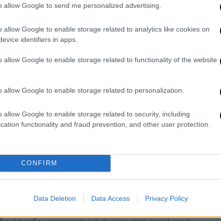
ου Γενηδουνιά. Οι ΗΠΑ αντεπιτέθηκαν
to allow Google to send me personalized advertising.
ία να ισοφαρίσουν με πέναλτι. Ωστόσο ο
ια η Γαλανόλευκη σκόραρε ξανά με τον
o allow Google to enable storage related to analytics like cookies on
οδο στο 3-1.
evice identifiers in apps.
με το ξεκίνημα της δεύτερης περιόδου αλλά
o allow Google to enable storage related to functionality of the website
ε πέναλτι του Αργυρόπουλου. Ένα πρόβλημα
ο τον γκολκίπερ Ζερδεβά χάλασε την
o allow Google to enable storage related to personalization.
 μείωσαν άμεσα σε 4-3 και με ένα δεύτερο
όμως ο Γενηδουνιάς με ένα εξαιρετικό γκολ
o allow Google to enable storage related to security, including
το σκορ (5-4) αλλά οι Αμερικανοί
cation functionality and fraud prevention, and other user protection.
λος έδωσε ξανά προβάδισμα στην Ελλάδα (6-
ατς στα ίσια (6-6). Ο Καλογερόπουλος
ί ισοφάρισαν σε 7-7, σκορ με το οποίο
CONFIRM
κε την Εθνική στο +1 (8-7) με εκτέλεση
Data Deletion
Data Access
Privacy Policy
γότερα στο +2 (9-7) με το πρώτο γκολ του