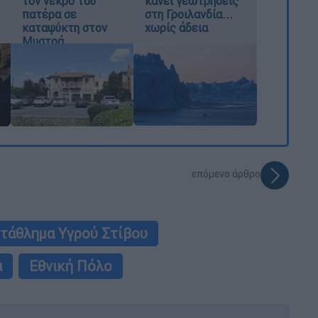
τον νεκρό του
κάνει γεωτρήσεις
πατέρα σε
στη Γροιλανδία...
καταψύκτη στον
χωρίς άδεια
Μυστρά
επόμενο άρθρο
τάθλημα Υγρού Στίβου
α
Εθνική Πόλο