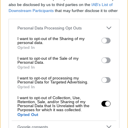
τεχνολογία ανίχνευσης άκρων, δηλαδή το
also be disclosed by us to third parties on the
IAB’s List of
επίμαχο σημείο μεταξύ επιτιθέμενου και
Downstream Participants
that may further disclose it to other
αμυνόμενου που θα καθορίζει αν υπάρχει ή
third parties.
όχι οφσάιντ. Αυτό θα προκύψει απ' τα
Please note that this website/app uses one or more Google
Personal Data Processing Opt Outs
δεδομένα που θα λαμβάνει το σύστημα απ'
services and may gather and store information including but
τις κάμερες αποκλειστικής χρήσης που θα
not limited to your visit or usage behaviour. You may click to
I want to opt-out of the Sharing of my
personal data.
grant or deny consent to Google and its third-party tags to
είναι τοποθετημένες σε όλο το γήπεδο
Opted In
use your data for below specified purposes in below Google
προκειμένου να καταγράφεται η ακριβής
consent section.
I want to opt-out of the Sale of my
θέση των παικτών μέσα στο γήπεδο σε
Personal Data.
απόσταση... χιλιοστού.
Opted In
I want to opt-out of processing my
Ουσιαστικά το σύστημα δημιουργεί 29
Personal Data for Targeted Advertising.
σημεία δεδομένων ανά παίκτη, ιχνηλατώντας
Opted In
τα διάφορα μέρη του σώματος για να
I want to opt-out of Collection, Use,
δημιουργήσει ένα τρισδιάστατο σκελετικό
Retention, Sale, and/or Sharing of my
Personal Data that Is Unrelated with the
μοντέλο, που ουσιαστικά θα φανερώνει το
Purposes for which it was collected.
Opted Out
σημείο το σώματος (του επιτιθέμενου και
του αμυνόμενου) που προεξέχει. Εκεί
Google consents