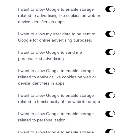
ουσιαστικά θα τοποθετείται η γραμμή του
I want to allow Google to enable storage
οφσάιντ που θα αποσαφηνίζει γρήγορα και
related to advertising like cookies on web or
σχεδόν αλάνθαστα (μέχρι να αποδειχτεί στην
device identifiers in apps.
πράξη βεβαίως) αν υπάρχει οφσάιντ ή όχι.
I want to allow my user data to be sent to
Semi-automated offside technology
Google for online advertising purposes.
to be used at FIFA World Cup 2022™.
I want to allow Google to send me
System provides an automated
personalized advertising.
offside alert to the video match
I want to allow Google to enable storage
officials team. 3D animation
related to analytics like cookies on web or
improves communication to in-
device identifiers in apps.
stadium fans and television viewers.
👉
I want to allow Google to enable storage
related to functionality of the website or app.
https://t.co/sSWofZErPK
#FootballTe
chnology
I want to allow Google to enable storage
pic.twitter.com/D1e0ZrBvVb
related to personalization.
— FIFA Media (@fifamedia)
July 1,
I want to allow Google to enable storage