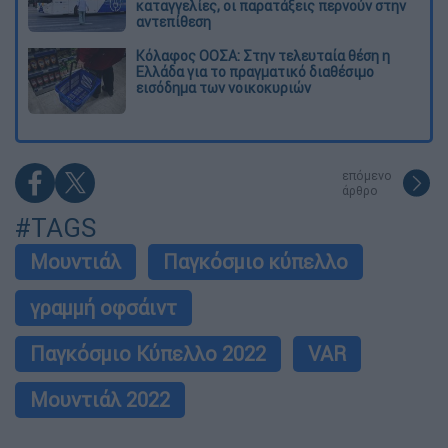
καταγγελίες, οι παρατάξεις περνούν στην
αντεπίθεση
Κόλαφος ΟΟΣΑ: Στην τελευταία θέση η
Ελλάδα για το πραγματικό διαθέσιμο
εισόδημα των νοικοκυριών
επόμενο
άρθρο
#TAGS
Μουντιάλ
Παγκόσμιο κύπελλο
γραμμή οφσάιντ
Παγκόσμιο Κύπελλο 2022
VAR
Μουντιάλ 2022