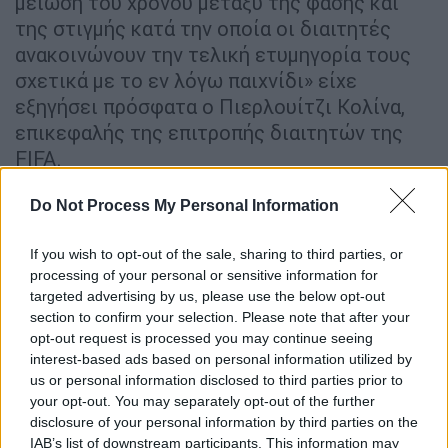
μείωση του χρόνου μεταξύ της φάσης και
της στιγμής κατά την οποία οι διαιτητές
ανακοινώνουν την τελική ετυμηγορία τους
σχετικά με το εν λόγω παιχνίδι» είχε
εξηγήσει πρόσφατα ο Πιερλουίτζι Κολίνα,
επικεφαλής της επιτροπής διαιτητών της
FIFA.
Με ακρίβεια... χιλιοστού
Do Not Process My Personal Information
Μια απ' τις βασικές διαφορές στη χρήση του
If you wish to opt-out of the sale, sharing to third parties, or
ημιαυτόματου συστήματος οφσάιντ
processing of your personal or sensitive information for
σχετίζεται με την μπάλα, πάνω στην οποία
targeted advertising by us, please use the below opt-out
section to confirm your selection. Please note that after your
θα υπάρχει αισθητήρας που θα εντοπίζει
opt-out request is processed you may continue seeing
αμέσως και με απόλυτη ακρίβεια την τελική
interest-based ads based on personal information utilized by
επαφή με το πόδι του παίκτη που
us or personal information disclosed to third parties prior to
πραγματοποιεί την υπό έλεγχο πάσα.
your opt-out. You may separately opt-out of the further
disclosure of your personal information by third parties on the
Παράλληλα, εξελίσσεται το σύστημα με την
IAB’s list of downstream participants. This information may