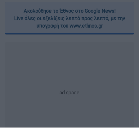
Ακολούθησε το Έθνος στο Google News!
Live όλες οι εξελίξεις λεπτό προς λεπτό, με την
υπογραφή του www.ethnos.gr