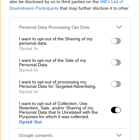
also be disclosed by us to third parties on the
IAB’s List of
Ανακοίνωσε Κλάτενμπεργκ η
Downstream Participants
that may further disclose it to other
ομοσπονδία της Αιγύπτου -
third parties.
Αποφασίζει η ΕΠΟ για αρχιδιαιτητή
Please note that this website/app uses one or more Google
Personal Data Processing Opt Outs
services and may gather and store information including but
not limited to your visit or usage behaviour. You may click to
I want to opt-out of the Sharing of my
personal data.
grant or deny consent to Google and its third-party tags to
Opted In
Ο ΠΑΟΚ από την πλευρά του εξήγησε ότι το
use your data for below specified purposes in below Google
θέμα είναι εκτός ημερήσιας διάταξης και το
consent section.
I want to opt-out of the Sale of my
Personal Data.
ΔΣ της Λίγκας είναι αναρμόδιο να
Opted In
αποφασίσει. «Μπορούμε να προτείνουμε
I want to opt-out of processing my
αλλά όχι να αποφασίσουμε», τόνισε η πλευρά
Personal Data for Targeted Advertising.
του Δικεφάλου του Βορρά που δεν τάχθηκε
Opted In
υπέρ ή κατά και επιφυλάχθηκε να απαντήσει.
I want to opt-out of Collection, Use,
Από εκεί και πέρα, ΠΑΣ Γιάννινα, Αστέρας
Retention, Sale, and/or Sharing of my
Personal Data that Is Unrelated with the
Τρίπολης, Λαμία και Παναιτωλικός τάχθηκαν
Purposes for which it was collected.
Opted Out
υπέρ του Κλάτενμπεργκ ενώ ο Βόλος ήταν
απών. Ουσιαστικά οι έντεκα από τις 14
Google consents