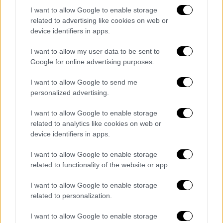
ομάδες τάχθηκαν υπέρ της παραμονής
I want to allow Google to enable storage
Κλάτενμπεργκ.
related to advertising like cookies on web or
device identifiers in apps.
Υπενθυμίζεται ότι πριν από λίγες μέρες ο
Άγγλος πρόεδρος της ΚΕΔ -η σύμβαση του
I want to allow my user data to be sent to
οποίου λήγει στις 31 Ιουλίου- ανακοινώθηκε
Google for online advertising purposes.
ότι
λαμβάνει χρέη προέδρου στην Επιτροπή
I want to allow Google to send me
Ανάπτυξης της Διαιτησίας στην Αίγυπτο
!
personalized advertising.
Επίσης, τις επιφυλάξεις του για τον
Κλάτενμπεργκ έχει εκφράσει και ο νέος
I want to allow Google to enable storage
πρόεδρος της ΕΠΟ Τάκης Μπαλτάκος.
related to analytics like cookies on web or
device identifiers in apps.
Στην ανακοίνωση που εξέδωσε η Λίγκα,
I want to allow Google to enable storage
δεδομένης της πλειοψηφίας, εκφράζει την
related to functionality of the website or app.
εμπιστοσύνη της στο πρόσωπο του Μαρκ
Κλάτενμπεργκ και τη βούληση να εισηγηθεί
I want to allow Google to enable storage
related to personalization.
και να στηρίξει την ανανέωση της θητείας
του ενημερώνοντας σχετικά FIFA, UEFA και
I want to allow Google to enable storage