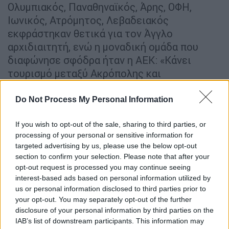
Ολυμπιακός, Παναθηναϊκός, Άρης, ΟΦΗ,
Ιωνικός, Ατρόμητος, Λεβαδειακός
εκφράστηκαν θετικά για τον Άγγλο
αρχιδιαιτητή, ενώ η μοναδική ομάδα που
διαφώνησε σφόδρα ήταν η ΑΕΚ: «Κάνει
τουρισμό μεταξύ Ακρόπολης και
Πυραμίδων», ήταν η θέση που ακούστηκε από
την κιτρινόμαυρη ΠΑΕ.
Do Not Process My Personal Information
If you wish to opt-out of the sale, sharing to third parties, or
ΔΙΑΒΑΣΤΕ ΕΠΙΣΗΣ
processing of your personal or sensitive information for
targeted advertising by us, please use the below opt-out
Αθλητισμός
|
09.05.2022 12:18
section to confirm your selection. Please note that after your
Το σοκαριστικό μήνυμα που έλαβε ο
opt-out request is processed you may continue seeing
αρχιδιαιτητής Κλάτενμπεργκ: «Θα
interest-based ads based on personal information utilized by
us or personal information disclosed to third parties prior to
σου σπάσουμε τα γόνατα»
your opt-out. You may separately opt-out of the further
disclosure of your personal information by third parties on the
IAB’s list of downstream participants. This information may
Αθλητισμός
|
30.06.2022 08:53