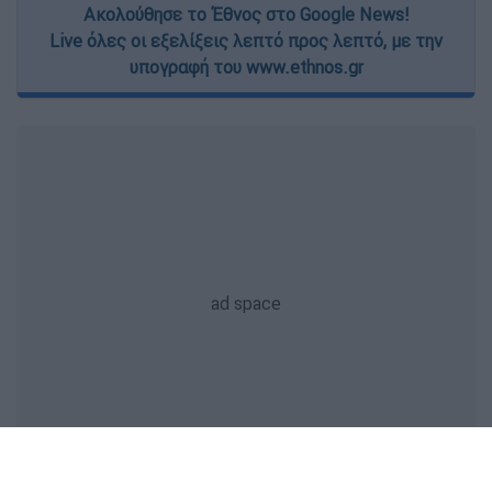
Ακολούθησε το Έθνος στο Google News!
Live όλες οι εξελίξεις λεπτό προς λεπτό, με την
υπογραφή του www.ethnos.gr