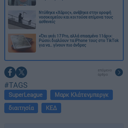
Ντύθηκε «Χάρος», ανέβηκε στην οροφή
νοσοκομείου και κοιτούσε επίμονα τους
ασθενείς
«Όχι γκέι 17 Pro, αλλά σπασμένο 11άρι»:
Ρώσοι διαλύουν τα iPhone τους στο TikTok
για να... γίνουν πιο άνδρες
επόμενο
άρθρο
#TAGS
SuperLeague
Μαρκ Κλάτενμπεργκ
διαιτησία
ΚΕΔ