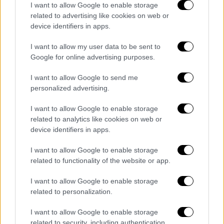
I want to allow Google to enable storage
Για τον κόσμο που πήγε στο
related to advertising like cookies on web or
device identifiers in apps.
Πανελλήνιο να τον δει:
I want to allow my user data to be sent to
«Ήταν πάρα πολύ ωραία η ατμόσφαιρα στο
Google for online advertising purposes.
Πανελλήνιο.
Μου άρεσε πάρα πολύ που ήρθε
ο κόσμος να με δε
ι. Και ελπίζω να γίνει και
I want to allow Google to send me
personalized advertising.
σε άλλους αγώνες, γιατί ήταν πραγματικά
πάρα πολύ ωραία, όλοι οι αθλητές το
I want to allow Google to enable storage
χάρηκαν όχι μόνο εγώ. Τώρα έτυχε το μήκος
related to analytics like cookies on web or
να είναι από την άλλη μεριά, αν ήταν από τη
device identifiers in apps.
μεριά του τερματισμού, πιστεύω θα είχε και
I want to allow Google to enable storage
ακόμα περισσότερο κόσμο, σε άλλα στάδια
related to functionality of the website or app.
είναι από την αντίθετη μεριά το μήκος…
I want to allow Google to enable storage
Για το αν στοχεύει στο… «ριπίτ»:
related to personalization.
«Ναι! Μετά είναι πιο εύκολα
. Δε θα έχω
I want to allow Google to enable storage
related to security, including authentication