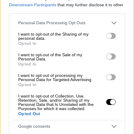
δεν άλλαξε τίποτα άλλο.»
Downstream Participants
that may further disclose it to other
third parties.
Για τις συνθήκες προπόνησης και τη βοήθεια
Please note that this website/app uses one or more Google
της Πολιτείας:
Personal Data Processing Opt Outs
services and may gather and store information including but
not limited to your visit or usage behaviour. You may click to
I want to opt-out of the Sharing of my
«Δεν έχει αλλάξει κάτι. Λένε ότι θα
personal data.
grant or deny consent to Google and its third-party tags to
βοηθήσουν αλλά
δεν κάνουν τίποτα στην
Opted In
use your data for below specified purposes in below Google
ουσία
. Ο προπονητής μου (σ.σ. Γιώργος
consent section.
I want to opt-out of the Sale of my
Πομάσκι) τα λέει καλύτερα αυτά, τα λέει και
Personal Data.
Opted In
εκείνος έξω από τα δόντια… Αλλά όχι δεν
έχει αλλάξει τίποτα σ’ αυτό το κομμάτι.»
I want to opt-out of processing my
Personal Data for Targeted Advertising.
Opted In
Για το ότι είναι αντιστάρ:
I want to opt-out of Collection, Use,
«Εγώ απλά κάνω ότι θέλω. Αν δε θέλω να
Retention, Sale, and/or Sharing of my
Personal Data that Is Unrelated with the
πάω κάπου, δεν πάω. Αν θέλω να κάνω κάτι,
Purposes for which it was collected.
Opted Out
το κάνω. Ελευθερία, μ’ αρέσει η ελευθερία.
Αν ήθελα να πηγαίνω παντού και να δίνω
Google consents
συνεντεύξεις θα το έκανα, αλλά δε θέλω»