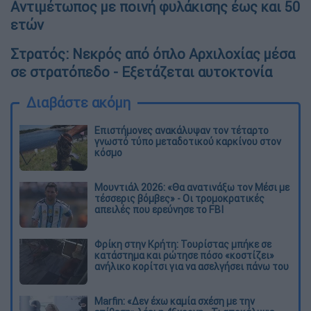
Αντιμέτωπος με ποινή φυλάκισης έως και 50
ετών
Στρατός: Νεκρός από όπλο Αρχιλοχίας μέσα
σε στρατόπεδο - Εξετάζεται αυτοκτονία
Διαβάστε ακόμη
Επιστήμονες ανακάλυψαν τον τέταρτο
γνωστό τύπο μεταδοτικού καρκίνου στον
κόσμο
Μουντιάλ 2026: «Θα ανατινάξω τον Μέσι με
τέσσερις βόμβες» - Οι τρομοκρατικές
απειλές που ερεύνησε το FBI
Φρίκη στην Κρήτη: Τουρίστας μπήκε σε
κατάστημα και ρώτησε πόσο «κοστίζει»
ανήλικο κορίτσι για να ασελγήσει πάνω του
Marfin: «Δεν έχω καμία σχέση με την