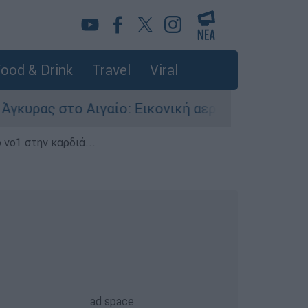
ood & Drink
Travel
Viral
Αιγαίο: Εικονική αερομαχία ανάμεσα σε ελληνικ
 νο1 στην καρδιά...