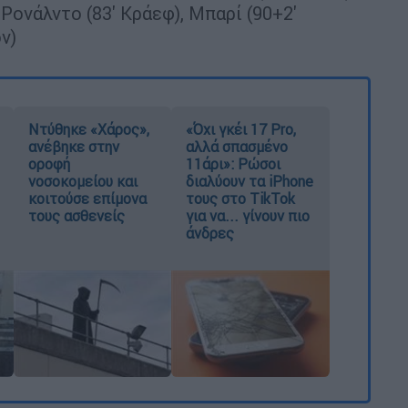
Ρονάλντο (83' Κράεφ), Μπαρί (90+2'
ν)
Ντύθηκε «Χάρος»,
«Όχι γκέι 17 Pro,
ανέβηκε στην
αλλά σπασμένο
οροφή
11άρι»: Ρώσοι
νοσοκομείου και
διαλύουν τα iPhone
κοιτούσε επίμονα
τους στο TikTok
τους ασθενείς
για να... γίνουν πιο
άνδρες