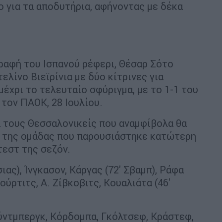
ο για τα αποδυτήρια, αφήνοντας με δέκα
γραφή του Ισπανού ρέφερι, Θέσαρ Σότο
ελίνο Βιεϊρίνια με δύο κίτρινες για
μέχρι το τελευταίο σφύριγμα, με το 1-1 του
τον ΠΑΟΚ, 28 Ιουλίου.
α τους Θεσσαλονικείς που αναμφίβολα θα
 της ομάδας που παρουσιάστηκε κατώτερη
εστ της σεζόν.
ιας), Ίνγκασον, Κάργας (72' Σβαμπ), Ράφα
ούρτιτς, Α. Ζίβκοβιτς, Κουαλιάτα (46'
ούντμπεργκ, Κόρδομπα, Γκόλτσεφ, Κράστεφ,