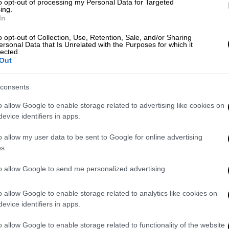
ντας» κάθε υποψία των ασπρόμαυρων με το
to opt-out of processing my Personal Data for Targeted
ing.
είχαν συντριπτικά την κατοχή αλλά
In
ς, να αναπτυχθούν ορθολογικά, γυρνώντας
o opt-out of Collection, Use, Retention, Sale, and/or Sharing
τη σίγουρη πάσα καθώς μπροστά ό,τι κι αν
ersonal Data that Is Unrelated with the Purposes for which it
lected.
Out
μπα
consents
ης μπάλας προς τα πίσω, αυτήν την φορά από
o allow Google to enable storage related to advertising like cookies on
ν Κοτάρσκι, συνέβη το μοιραίο! Ο Ρονάλντο
evice identifiers in apps.
αβε την μεταβίβαση, απέφυγε τον Κροάτη
o allow my user data to be sent to Google for online advertising
το 1-0 των Βούλγαρων!
s.
 ηλεκτροσόκ του τέρματος, ό,τι κι αν
to allow Google to send me personalized advertising.
λησαν ποτέ με αξιώσεις την Λέφσκι,
ς εστία και... ρεκόρ λαθών στο α΄ημίχρονο.
o allow Google to enable storage related to analytics like cookies on
 τρία γκολ, οι δύο ομάδες αναχώρησαν για
evice identifiers in apps.
o allow Google to enable storage related to functionality of the website