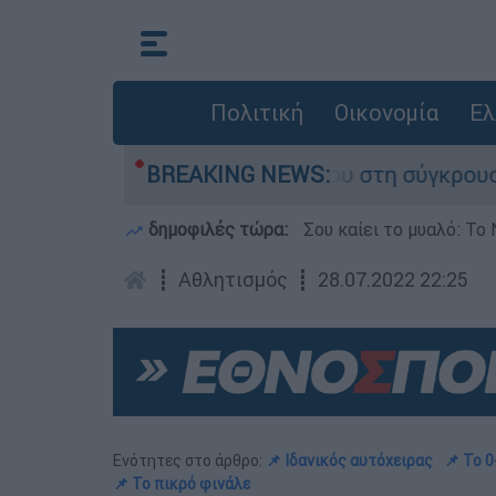
Πολιτική
Οικονομία
Ελ
ο που έχασε τη ζωή του στη σύγκρουση ελικοπτ
BREAKING NEWS:
δημοφιλές τώρα:
Σου καίει το μυαλό: Το 
┋
Αθλητισμός
┋
28.07.2022 22:25
Ενότητες στο άρθρο:
📌 Ιδανικός αυτόχειρας
📌 Το 
📌 Το πικρό φινάλε