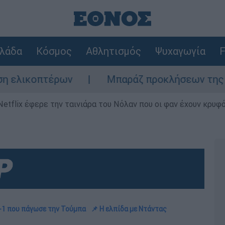
λάδα
Κόσμος
Αθλητισμός
Ψυχαγωγία
F
έρων
Μπαράζ προκλήσεων της Άγκυρας στο 
Netflix έφερε την ταινιάρα του Νόλαν που οι φαν έχουν κρυφό
0-1 που πάγωσε την Τούμπα
📌 Η ελπίδα με Ντάντας