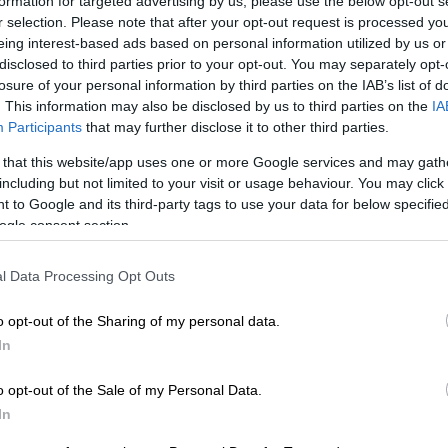
formation for targeted advertising by us, please use the below opt-out s
r selection. Please note that after your opt-out request is processed y
eing interest-based ads based on personal information utilized by us or
ια να συνέλθει από τον εφιάλτη στην Σόφια
disclosed to third parties prior to your opt-out. You may separately opt-
του, με τον κόσμο του, το 2-0 του πρώτου
losure of your personal information by third parties on the IAB’s list of
ής εναντίον του αλλά ο Δικέφαλος φρόντισε
. This information may also be disclosed by us to third parties on the
IA
Participants
that may further disclose it to other third parties.
υ και σαν ιδανικός... αυτόχειρας, σε μία
ακόμη «δώρο» στην Λέφσκι που φρόντισε να
 that this website/app uses one or more Google services and may gath
including but not limited to your visit or usage behaviour. You may click 
 to Google and its third-party tags to use your data for below specifi
ποίηση της ενδεκάδας, επιστράτευσε τον
ogle consent section.
 τον Νάρεϊ στην κορυφή της επίθεσης, την
ή... δοκιμασμένη, και εκ του
l Data Processing Opt Outs
άκρως πετυχημένη, παρουσιάζοντας ένα
o opt-out of the Sharing of my personal data.
In
κολ από νωρίς αλλά έπρεπε να το
o opt-out of the Sale of my Personal Data.
τα ηνία του παιχνιδιού, με την Λέφσκι να
In
τας το μαξιλάρακι των δύο τερμάτων και με