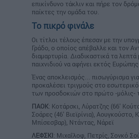
επικίνδυνο τάκλιν και πήρε τον δρόμ
παίκτες την ομάδα του.
Το πικρό φινάλε
Οι τίτλοι τέλους έπεσαν με την υπο
Γράδο, ο οποίος απέβαλλε και τον Αντ
διαμαρτυρία. Διαδικαστικά τα λεπτά 
παιχνιδιού να αφήνει εκτός Ευρώπης 
Ένας αποκλεισμός... πισωγύρισμα γι
προκαλέσει τριγμούς στο εσωτερικό
των προσδοκιών στο πρώτο -μόλις- τ
ΠΑΟΚ
: Κοτάρσκι, Λύρατζης (66' Κούτσ
Σοάρες (46' Βιεϊρίνια), Αουγκούστο, Κ
Μπίσεσβαρ), Ντάντας, Νάρεϊ
ΛΕΦΣΚΙ
: Μιχαΐλοφ, Πετρίς, Σονκό Σ