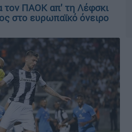
α τον ΠΑΟΚ απ' τη Λέφσκι
ος στο ευρωπαϊκό όνειρο