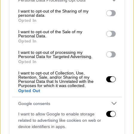
services and may gather and store information including but
δουλέψουμε για να μην χάσουμε την τρίτη
not limited to your visit or usage behaviour. You may click to
I want to opt-out of the Sharing of my
θέση και να παλέψουμε για τη δεύτερη.
personal data.
grant or deny consent to Google and its third-party tags to
Opted In
Πρέπει να πάμε όμως βήμα βήμα. Αν
use your data for below specified purposes in below Google
προσπαθήσεις να βελτιωθείς άμεσα τότε
consent section.
I want to opt-out of the Sale of my
Personal Data.
μπορείς να σκοντάψεις», είπε ο Ισπανός
Opted In
τεχνικός κατά την καθιερωμένη συνέντευξη
I want to opt-out of processing my
στη Nova.
Personal Data for Targeted Advertising.
Opted In
Ο Χιμένεθ δεν έδωσε μεγάλη σημασία στο
χθεσινό (14/2, 2-2) ματς του Ολυμπιακού με
I want to opt-out of Collection, Use,
Retention, Sale, and/or Sharing of my
την Ντινάμο Κιέβου. «Αυτό τώρα είναι
Personal Data that Is Unrelated with the
Purposes for which it was collected.
παρελθόν. Ο Ολυμπιακός πάντα είχε καλούς
Opted Out
παίκτες και έχει καλό προπονητή. Οπότε θα
Google consents
είναι ένα δύσκολο παιχνίδι. Εμείς έχουμε τις
δικές μας αξίες και θα κάνουμε το καλύτερο
I want to allow Google to enable storage
δυνατό για ένα θετικό αποτέλεσμα. Η ομάδα
related to advertising like cookies on web or
device identifiers in apps.
πέρσι είχε ψυχή και δεν τα παρατούσε μέχρι