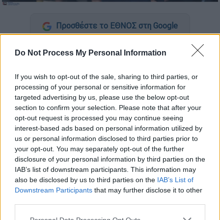
Προσθέστε το ΕΘΝΟΣ στη Google
Αντιμέτωπος με την πρώτη μεγάλη
Do Not Process My Personal Information
πρόκληση της τρίτης θητείας του στον
πάγκο της ΑΕΚ βρίσκεται ο Μανόλο Χιμένεθ.
If you wish to opt-out of the sale, sharing to third parties, or
processing of your personal or sensitive information for
Ο Ισπανός θα οδηγήσει τους
targeted advertising by us, please use the below opt-out
«κιτρινόμαυρους» στο ντέρμπι της Κυριακής
section to confirm your selection. Please note that after your
(17/2) με τον Ολυμπιακό και ξέρει καλά ποιο
opt-out request is processed you may continue seeing
είναι το διακύβευμα. «Προσπαθούμε να
interest-based ads based on personal information utilized by
us or personal information disclosed to third parties prior to
κερδίσουμε χρόνο στο ρολόι. Η αλήθεια
your opt-out. You may separately opt-out of the further
είναι ότι προσπαθώ να μην επικεντρωθώ σε
disclosure of your personal information by third parties on the
ότι έχει γίνει γιατί δεν έχουμε χρόνο να το
IAB’s list of downstream participants. This information may
αξιολογήσουμε. Τώρα πρέπει να ενώσουμε
also be disclosed by us to third parties on the
IAB’s List of
Downstream Participants
that may further disclose it to other
τις δυνάμεις μας, να δείξουμε τη διάθεση
third parties.
μας και να πάρουμε το καλύτερο. Είναι
σίγουρα ένας τελικός. Εμείς πρέπει να
Please note that this website/app uses one or more Google
Personal Data Processing Opt Outs