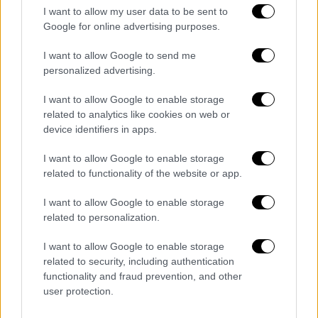
το τελευταίο δευτερόλεπτο. Για να έχεις
I want to allow my user data to be sent to
όμως αυτή την ψυχή πρέπει να έχεις πολύ
Google for online advertising purposes.
καλή φυσική και ψυχολογική κατάσταση.
I want to allow Google to send me
Πέρσι την είχαμε και φέτος πρέπει να
personalized advertising.
προσπαθήσουμε να την έχουμε και πάλι».
I want to allow Google to enable storage
Ενθουσιώδης μετά την αλλαγή στην τεχνική
related to analytics like cookies on web or
ηγεσία έδειξε και ο Λούκας Μπογέ. «Η
device identifiers in apps.
ψυχολογία μας είναι καλή. Το κλίμα στα
I want to allow Google to enable storage
αποδυτήρια είναι πολύ καλό, ήταν πάντα
related to functionality of the website or app.
πολύ καλό. Το τελευταίο διάστημα είχαμε
καλά αποτελέσματα και είμαστε πολύ καλά.
I want to allow Google to enable storage
Είναι αλήθεια ότι ο Χιμένεθ έχει μια πολύ
related to personalization.
καλή επαφή. Είναι ένας προπονητής που
I want to allow Google to enable storage
προσπαθεί να είναι σε επαφή με τον
related to security, including authentication
ποδοσφαιριστή και να πάρει το καλύτερο
functionality and fraud prevention, and other
από τον καθένα. Δεν αφορά μόνο το γεγονός
user protection.
ότι αντιμετωπίζουμε τον Ολυμπιακό αλλά