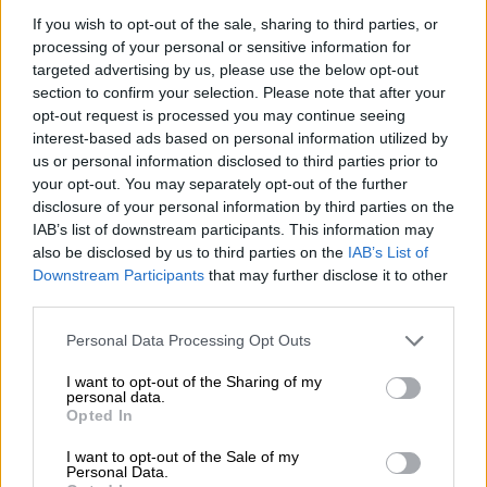
στο 40' τον Παλάσιος για «θέατρο».
If you wish to opt-out of the sale, sharing to third parties, or
processing of your personal or sensitive information for
targeted advertising by us, please use the below opt-out
section to confirm your selection. Please note that after your
opt-out request is processed you may continue seeing
interest-based ads based on personal information utilized by
us or personal information disclosed to third parties prior to
your opt-out. You may separately opt-out of the further
disclosure of your personal information by third parties on the
IAB’s list of downstream participants. This information may
also be disclosed by us to third parties on the
IAB’s List of
Downstream Participants
that may further disclose it to other
third parties.
Το Τριφύλλι έμεινε με δέκα παίκτες, ο
Please note that this website/app uses one or more Google
Personal Data Processing Opt Outs
εκνευρισμός κυριάρχησε και στο τέλος του
services and may gather and store information including but
ημιχρόνου η Σλάβια βρήκε τον δρόμο προς
not limited to your visit or usage behaviour. You may click to
I want to opt-out of the Sharing of my
personal data.
τα δίχτυα. Έπειτα από φάση διαρκείας εντός
grant or deny consent to Google and its third-party tags to
Opted In
use your data for below specified purposes in below Google
περιοχής στο 45+1' και αδυναμία των
consent section.
I want to opt-out of the Sale of my
Πρασίνων να απομακρύνουν τον κίνδυνο, ο
Personal Data.