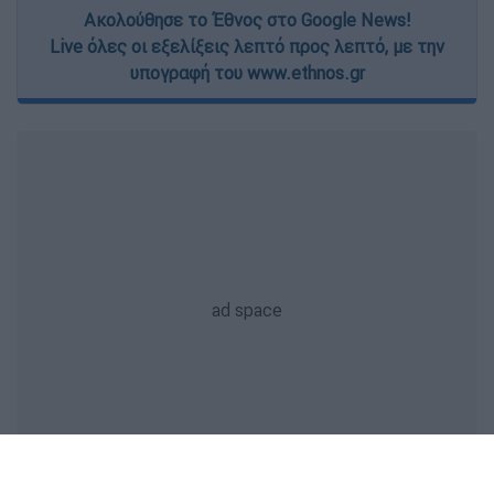
Ακολούθησε το Έθνος στο Google News!
Live όλες οι εξελίξεις λεπτό προς λεπτό, με την
υπογραφή του www.ethnos.gr