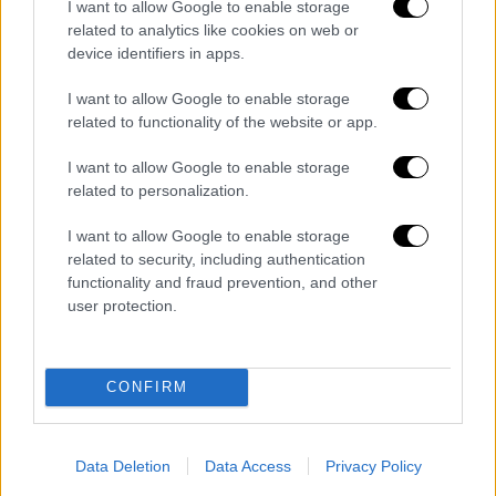
αφού πρώτα έδειξε κίτρινη κάρτα στον
I want to allow Google to enable storage
related to analytics like cookies on web or
επιθετικό του Παναθηναϊκού και με αρκετή
device identifiers in apps.
καθυστέρηση αργότερα έδειξε κόκκινη στον
αμυντικό των Τσέχων.
I want to allow Google to enable storage
related to functionality of the website or app.
I want to allow Google to enable storage
related to personalization.
I want to allow Google to enable storage
related to security, including authentication
functionality and fraud prevention, and other
user protection.
CONFIRM
Παρά το γεγονός ότι οι δυο ομάδες έπαιζαν
πλέον με δέκα στο γήπεδο, στο 56' η Σλάβια
Data Deletion
Data Access
Privacy Policy
βρήκε χώρους κι αφού απείλησε αρχικά με