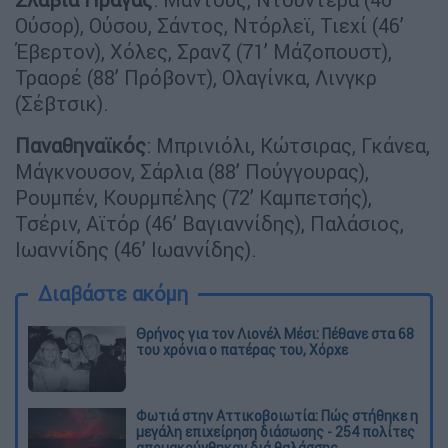
Ούσορ), Ούσου, Σάντος, Ντόρλεϊ, Τιεχί (46’
Έβερτον), Χόλες, Σρανζ (71’ Μάζοπουστ),
Τραορέ (88’ Πρόβοντ), Ολαγίνκα, Λινγκρ
(Σέβτσικ).
Παναθηναϊκός
: Μπρινιόλι, Κώτσιρας, Γκάνεα,
Μάγκνουσον, Σάρλια (88’ Πούγγουρας),
Ρουμπέν, Κουρμπέλης (72’ Καμπετσής),
Τσέριν, Αϊτόρ (46’ Βαγιαννίδης), Παλάσιος,
Ιωαννίδης (46’ Ιωαννίδης).
Διαβάστε ακόμη
Θρήνος για τον Λιονέλ Μέσι: Πέθανε στα 68
του χρόνια ο πατέρας του, Χόρχε
Φωτιά στην Αττικοβοιωτία: Πώς στήθηκε η
μεγάλη επιχείρηση διάσωσης - 254 πολίτες
απομακρύνθηκαν διά θαλάσσης