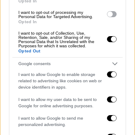
Σρανζ άνοιξε το σκορ από κοντά (1-0).
Opted In
I want to opt-out of processing my
Personal Data for Targeted Advertising.
Opted In
I want to opt-out of Collection, Use,
Retention, Sale, and/or Sharing of my
Personal Data that Is Unrelated with the
Purposes for which it was collected.
Opted Out
Google consents
I want to allow Google to enable storage
related to advertising like cookies on web or
device identifiers in apps.
Στο 52' επήλθε η αριθμητική ισορροπία στο
γήπεδο καθώς ο Γάλλος διαιτητής απέβαλε
I want to allow my user data to be sent to
τον Σάντος της Σλάβια καθώς ανέκοψε τον
Google for online advertising purposes.
Σπόραρ με τα χέρια ενώ έφευγε μόνος
I want to allow Google to send me
απέναντι στον τερματοφύλακα. Και πάλι
personalized advertising.
όμως ο ρέφερι έδειξε να τα έχει χαμένα,