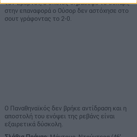
τον Έβερτον, ο οποίος σημάδεψε το δοκάρι,
στην επαναφορά ο Ούσορ δεν αστόχησε στο
σουτ γράφοντας το 2-0.
Ο Παναθηναϊκός δεν βρήκε αντίδραση και η
αποστολή του ενόψει της ρεβάνς είναι
εξαιρετικά δύσκολη.
Σλάβια
Πράγας
: Μάντους, Ντούντερα (46’