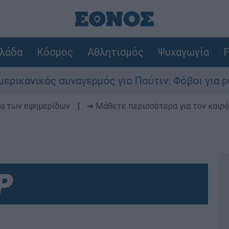
λάδα
Κόσμος
Αθλητισμός
Ψυχαγωγία
F
ός συναγερμός για Πούτιν: Φόβοι για ρωσικό χτ
δα των εφημερίδων
|
➔ Μάθετε περισσότερα για τον καιρό