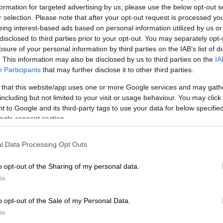
formation for targeted advertising by us, please use the below opt-out s
r selection. Please note that after your opt-out request is processed y
eing interest-based ads based on personal information utilized by us or
disclosed to third parties prior to your opt-out. You may separately opt-
losure of your personal information by third parties on the IAB’s list of
. This information may also be disclosed by us to third parties on the
IA
Participants
that may further disclose it to other third parties.
 that this website/app uses one or more Google services and may gath
including but not limited to your visit or usage behaviour. You may click 
 to Google and its third-party tags to use your data for below specifi
ogle consent section.
 το ΕΘΝΟΣ στη Google
l Data Processing Opt Outs
ατήφορος της
Μάντσεστερ Γιουνάιτεντ
στην
o opt-out of the Sharing of my personal data.
ροπιαστική εντός έδρας ήττα της
In
ε μάθημα και στο δεύτερο παιχνίδι της
άστηκαν χειρότεροι! Και δεν ηττήθηκαν
o opt-out of the Sale of my Personal Data.
έντφορντ
με 4-0!
In