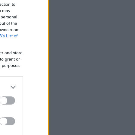
ection to
ou may
 personal
out of the
 downstream
B’s List of
er and store
to grant or
ed purposes