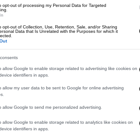
κε προτού ολοκληρωθεί το ημίχρονο
to opt-out of processing my Personal Data for Targeted
ing.
 μέχρι το 35' (!) σε ένα απ' τα χειρότερα
In
ιστορία της Γιουνάιτεντ. Κι όλα αυτά λίγο
o opt-out of Collection, Use, Retention, Sale, and/or Sharing
τή της ομάδας Ερικ Τεν Χαγκ, ο οποίος
ersonal Data that Is Unrelated with the Purposes for which it
lected.
ρει τη Γιουνάιτεντ στις επιτυχίες!
Out
μιέρα απέσπασε ισοπαλία (2-2) στην έδρα
consents
ον Ντασίλβα, ενώ στο 18' πέτυχε το 2-0 με
ο 3-0, προτού ο Μπεούμο διαμορφώσει το
o allow Google to enable storage related to advertising like cookies on
 Γιουνάιτεντ το ντέρμπι με τη Λίβερπουλ!
evice identifiers in apps.
ίκεϊ (79΄Σόρενσεν), Γιάνσον, Μι, Χένρι,
o allow my user data to be sent to Google for online advertising
s.
΄Μπαπτίστε), Ράσμουσεν, Ντασίλβα
ϊ
to allow Google to send me personalized advertising.
αγκ): Ντε Χέα, Σο (46΄Μαλάσια), Μαρτίνες
o allow Google to enable storage related to analytics like cookies on
τ (46΄ΜακΤόμινεϊ), Έρικσεν, Μπρούνο,
evice identifiers in apps.
άλντο