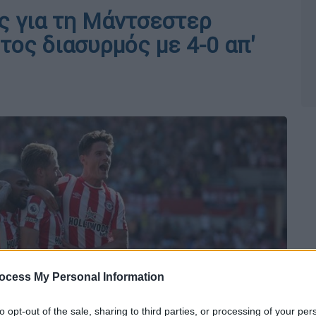
ς για τη Μάντσεστερ
ητος διασυρμός με 4-0 απ'
ocess My Personal Information
to opt-out of the sale, sharing to third parties, or processing of your per