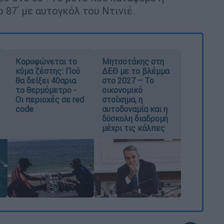
 87΄ με αυτογκόλ του Ντινιέ.
Κορυφώνεται το
Μητσοτάκης στη
κύμα ζέστης: Πού
ΔΕΘ με το βλέμμα
θα δείξει 40αρια
στο 2027 – Το
το θερμόμετρο -
οικονομικό
Οι περιοχές σε red
στοίχημα, η
code
αυτοδυναμία και η
δύσκολη διαδρομή
μέχρι τις κάλπες