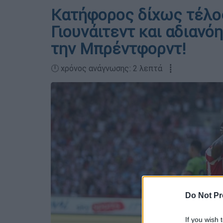
Κατήφορος δίχως τέλο
Γιουνάιτεντ και αδιανό
την Μπρέντφορντ!
🕛 χρόνος ανάγνωσης: 2 λεπτά ┋
Do Not Pr
If you wish 