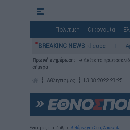
Πολιτική
Οικονομία
Ελ
ρο - Οι περιοχές σε red code
BREAKING NEWS:
Αμερικανικ
Πρωινή ενημέρωση:
➔ Δείτε τα πρωτοσέλι
σήμερα
┋
Αθλητισμός
┋
13.08.2022 21:25
Ενότητες στο άρθρο:
📌 4άρες για Σίτι, Άρσεναλ