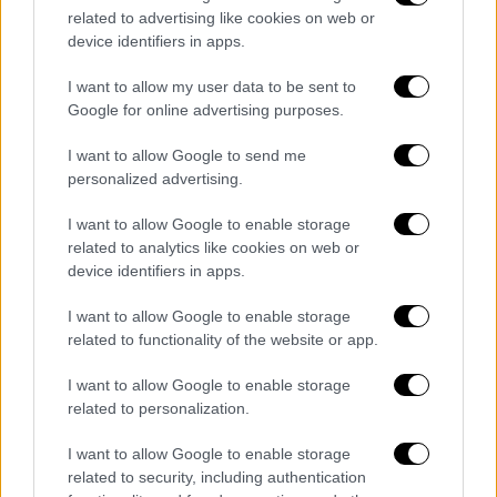
να σκοράρει ο Δικέφαλος, δύο λεπτά
related to advertising like cookies on web or
αργότερα (51') βρέθηκε με την πλάτη στον
device identifiers in apps.
τοίχο καθώς ο Πορτογάλος διαιτητής έδωσε
I want to allow my user data to be sent to
πέναλτι σε μονομαχία του Εμπακατά με τον
Google for online advertising purposes.
Κουλιεράκη.
I want to allow Google to send me
Στο 53' ο Γκρέι ανέλαβε την εκτέλεση αλλά ο
personalized advertising.
Κοτάρσκι έπεσε σωστά και κράτησε το
μηδέν σε ένα κομβικό σημείο του ματς. Οι
I want to allow Google to enable storage
related to analytics like cookies on web or
Κίτρινοι λίγο έλειψε να σκοράρουν και στο
device identifiers in apps.
54' αλλά και πάλι ο Κοτάρσκι ήταν εκεί
απομακρύνοντας ακόμα έναν κίνδυνο σε
I want to allow Google to enable storage
προσπάθεια του Γκαρσία.
related to functionality of the website or app.
Το παιχνίδι τελείωσε επεισοδιακά με
I want to allow Google to enable storage
related to personalization.
αποβολή του Νταμπό και του Ελ Καντουρί
και γενικώς με μεγάλη ένταση εν μέσω
I want to allow Google to enable storage
έντονης βροχόπτωσης καθώς περίπου στο
related to security, including authentication