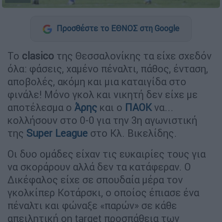
Προσθέστε το ΕΘΝΟΣ στη Google
Το
clasico
της Θεσσαλονίκης τα είχε σχεδόν
όλα: φάσεις, χαμένο πέναλτι, πάθος, ένταση,
αποβολές, ακόμη και μια καταιγίδα στο
φινάλε! Μόνο γκολ και νικητή δεν είχε με
αποτέλεσμα ο
Άρης
και ο
ΠΑΟΚ
να...
κολλήσουν στο 0-0 για την 3η αγωνιστική
της
Super
League
στο Κλ. Βικελίδης.
Οι δυο ομάδες είχαν τις ευκαιρίες τους για
να σκοράρουν αλλά δεν τα κατάφεραν. Ο
Δικέφαλος είχε σε σπουδαία μέρα τον
γκολκίπερ Κοτάρσκι, ο οποίος έπιασε ένα
πέναλτι και φώναξε «παρών» σε κάθε
απειλητική on target προσπάθεια των