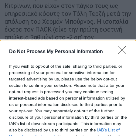
Κιτρίνων, που είχαν στον πάγκο τους ως
υπηρεσιακό κόουτς τον Τόλη Τερζή μετά την
απόλυση του Χερμάν Μπούργος. Η ισοπαλία
έφερε τον ΠΑΟΚ (είχε την πρώτη εφετινή
απώλεια βαθμών) στο -2 απ' τον
προπορευόμενο στη βαθμολογία
Do Not Process My Personal Information
Παναθηναϊκό, ενώ ο Άρης έμεινε στο -5
καθώς είχε ηττηθεί την προηγούμενη
If you wish to opt-out of the sale, sharing to third parties, or
αγωνιστική στο Αγρίνιο απ' τον
processing of your personal or sensitive information for
Παναιτωλικό.
targeted advertising by us, please use the below opt-out
section to confirm your selection. Please note that after your
Η εξέλιξη του ντέρμπι
opt-out request is processed you may continue seeing
interest-based ads based on personal information utilized by
Ο ΠΑΟΚ μπήκε δυνατά στο παιχνίδι και
us or personal information disclosed to third parties prior to
απείλησε μόλις στο 2' με τον Νάρεϊ, του
your opt-out. You may separately opt-out of the further
disclosure of your personal information by third parties on the
οποίου το σουτ όμως ανακόπηκε απ' τον
IAB’s list of downstream participants. This information may
Μαζικού. Ο Άρης προσπάθησε να
also be disclosed by us to third parties on the
IAB’s List of
εκμεταλλευτεί μια ασυνεννοησία στην άμυνα