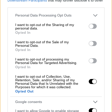
Downstream Participants
that may further disclose it to other
του ΠΑΟΚ στο 10' αλλά ο Κοτάρσκι
third parties.
αντέδρασε αποτελεσματικά αποτρέποντας
Please note that this website/app uses one or more Google
Personal Data Processing Opt Outs
τον κίνδυνο. Ο ρυθμός στο ματς έπεσε και
services and may gather and store information including but
το παιχνίδι έγινε πιο νευρικό με τους
not limited to your visit or usage behaviour. You may click to
I want to opt-out of the Sharing of my
personal data.
grant or deny consent to Google and its third-party tags to
παίκτες των δύο ομάδων να δίνουν μεγάλες
Opted In
use your data for below specified purposes in below Google
μάχες εντός γηπέδου. Ο Δικέφαλος είχε μια
consent section.
I want to opt-out of the Sale of my
καλή στιγμή στο 27' με κεφαλιά του
Personal Data.
Αουγκούστο, ενώ ο Μαντσίνι προσπάθησε να
Opted In
αιφνιδιάσει τον Κοτάρσκι με ένα δυνατό
I want to opt-out of processing my
μακρινό σουτ στο 35' αλλά ο Κροάτης ήταν
Personal Data for Targeted Advertising.
Opted In
και πάλι σε ετοιμότητα αποκρούοντας
εντυπωσιακά.
I want to opt-out of Collection, Use,
Retention, Sale, and/or Sharing of my
Personal Data that Is Unrelated with the
Στο δεύτερο ημίχρονο ο ΠΑΟΚ άρχισε και
Purposes for which it was collected.
Opted Out
πάλι απειλητικά καθώς στο 49' ο Μπράντον
Τόμας έκανε προβολή από καλή θέση αλλά ο
Google consents
Κουέστα απέκρουσε σε κόρνερ. Αντί όμως
I want to allow Google to enable storage