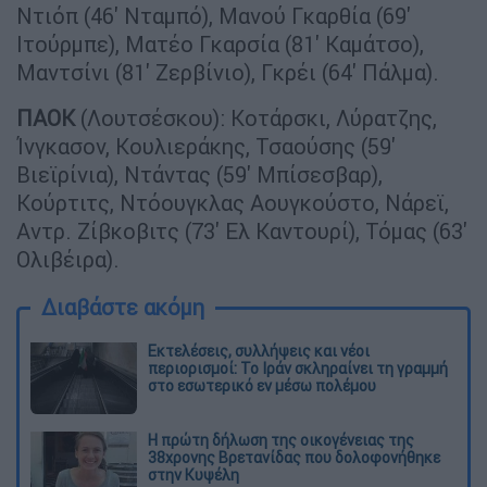
Ντιόπ (46' Νταμπό), Μανού Γκαρθία (69'
Ιτούρμπε), Ματέο Γκαρσία (81' Καμάτσο),
Μαντσίνι (81' Ζερβίνιο), Γκρέι (64' Πάλμα).
ΠΑΟΚ
(Λουτσέσκου): Κοτάρσκι, Λύρατζης,
Ίνγκασον, Κουλιεράκης, Τσαούσης (59'
Βιεϊρίνια), Ντάντας (59' Μπίσεσβαρ),
Κούρτιτς, Ντόουγκλας Αουγκούστο, Νάρεϊ,
Αντρ. Ζίβκοβιτς (73' Ελ Καντουρί), Τόμας (63'
Ολιβέιρα).
Διαβάστε ακόμη
Εκτελέσεις, συλλήψεις και νέοι
περιορισμοί: Το Ιράν σκληραίνει τη γραμμή
στο εσωτερικό εν μέσω πολέμου
Η πρώτη δήλωση της οικογένειας της
38χρονης Βρετανίδας που δολοφονήθηκε
στην Κυψέλη