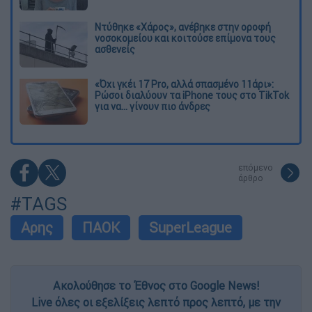
Ντύθηκε «Χάρος», ανέβηκε στην οροφή
νοσοκομείου και κοιτούσε επίμονα τους
ασθενείς
«Όχι γκέι 17 Pro, αλλά σπασμένο 11άρι»:
Ρώσοι διαλύουν τα iPhone τους στο TikTok
για να... γίνουν πιο άνδρες
επόμενο
άρθρο
#TAGS
Αρης
ΠΑΟΚ
SuperLeague
Ακολούθησε το Έθνος στο Google News!
Live όλες οι εξελίξεις λεπτό προς λεπτό, με την