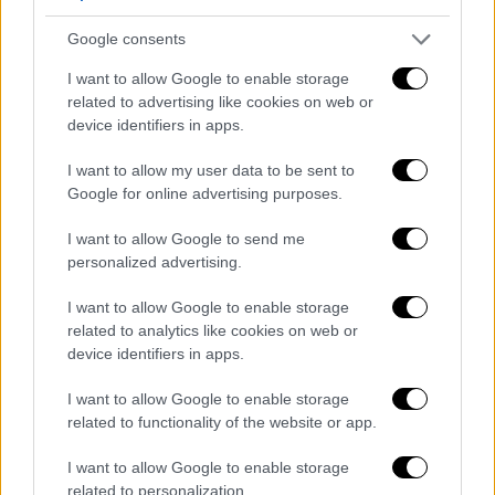
Google consents
I want to allow Google to enable storage
related to advertising like cookies on web or
device identifiers in apps.
I want to allow my user data to be sent to
Google for online advertising purposes.
I want to allow Google to send me
personalized advertising.
- Πόσο εφικτό ήταν το άνοιγμα του ΠΑΟΚ
I want to allow Google to enable storage
στην αγορά της Βραζιλίας;
related to analytics like cookies on web or
device identifiers in apps.
Οι Πορτογάλοι είναι από τους καλύτερους
στην Ευρώπη. Όταν έφτασαν στον ΠΑΟΚ,
I want to allow Google to enable storage
υπήρχαν ήδη δύο Πορτογάλοι (σ.σ. Βιεϊρίνια,
related to functionality of the website or app.
Ολιβέιρα). Εξετάσαμε την πορτογαλική
I want to allow Google to enable storage
αγορά, την οποία γνωρίζω καλά, και
related to personalization.