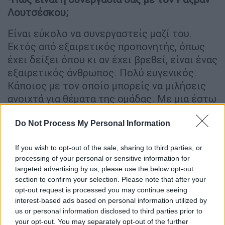
Λουτσέσκου;
Είναι εύκολο να συνεργαστείς μαζί του.
Εκτός από εξαιρετικός προπονητής, όπως
έχει δείξει όπου κι αν έχει βρεθεί, είναι ένας
εξαιρετικός άνθρωπος. Πολύ ευγενικός.
Κάποιος με τον οποίο μπορείς να μιλήσεις
ανοιχτά για θέματα της ομάδας. Με μια έστω
και λίγο προχωρημένη ποδοσφαιρική ιδέα
για το ποδόσφαιρο στην Ελλάδα. Είναι
Do Not Process My Personal Information
εξαιρετικά εύκολο να δουλέψεις μαζί του.
If you wish to opt-out of the sale, sharing to third parties, or
Σε συνέχεια των δηλώσεων του, ανέφερε:
processing of your personal or sensitive information for
targeted advertising by us, please use the below opt-out
«Πάντα χαίρομαι όταν κάποιος δεν κοιτάζει
section to confirm your selection. Please note that after your
ταυτότητα. Και χαίρομαι που έχω κάποιον
opt-out request is processed you may continue seeing
στην ομάδα μου που ήδη προκαλεί την
interest-based ads based on personal information utilized by
περιέργεια των μεγάλων ευρωπαϊκών
us or personal information disclosed to third parties prior to
your opt-out. You may separately opt-out of the further
συλλόγων. Ο τερματοφύλακάς μας, Ντόμινικ