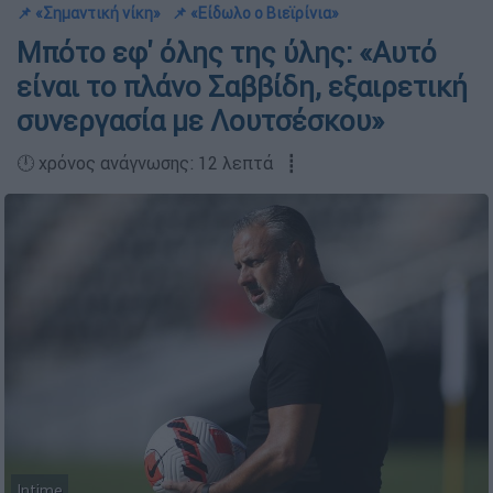
📌 «Σημαντική νίκη»
📌 «Είδωλο ο Βιεϊρίνια»
Μπότο εφ' όλης της ύλης: «Αυτό
είναι το πλάνο Σαββίδη, εξαιρετική
συνεργασία με Λουτσέσκου»
🕛 χρόνος ανάγνωσης: 12 λεπτά ┋
Intime