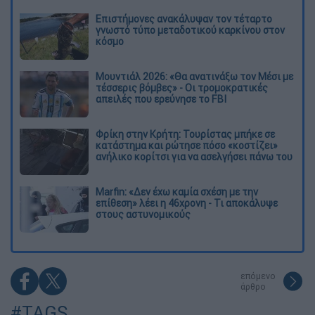
Επιστήμονες ανακάλυψαν τον τέταρτο
γνωστό τύπο μεταδοτικού καρκίνου στον
κόσμο
Μουντιάλ 2026: «Θα ανατινάξω τον Μέσι με
τέσσερις βόμβες» - Οι τρομοκρατικές
απειλές που ερεύνησε το FBI
Φρίκη στην Κρήτη: Τουρίστας μπήκε σε
κατάστημα και ρώτησε πόσο «κοστίζει»
ανήλικο κορίτσι για να ασελγήσει πάνω του
Marfin: «Δεν έχω καμία σχέση με την
επίθεση» λέει η 46χρονη - Τι αποκάλυψε
στους αστυνομικούς
επόμενο
άρθρο
#TAGS