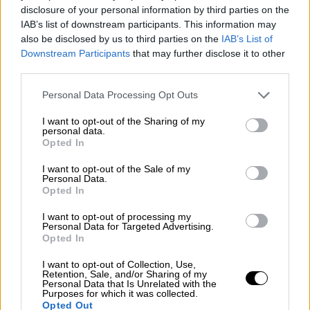
disclosure of your personal information by third parties on the
Κοτάρσκι. Σε αυτό το παιχνίδι με τον
IAB’s list of downstream participants. This information may
Ολυμπιακό υπήρχαν πολλοί σκάουτερ, το
also be disclosed by us to third parties on the
IAB’s List of
οποίο σχολιάστηκε πολύ, γιατί στην Ελλάδα
Downstream Participants
that may further disclose it to other
third parties.
δεν υπάρχει... εμπιστοσύνη στους νέους και
γι' αυτό η Λίγκα δεν προσελκύει τόσους
Please note that this website/app uses one or more Google
Personal Data Processing Opt Outs
σκάουτερ. Έχουμε πέντε παίκτες κάτω των
services and may gather and store information including but
not limited to your visit or usage behaviour. You may click to
I want to opt-out of the Sharing of my
22 ετών. Αυτό προκαλεί μεγαλύτερη...
personal data.
grant or deny consent to Google and its third-party tags to
εισροή σκάουτερ στους αγώνες μας»
Opted In
use your data for below specified purposes in below Google
consent section.
I want to opt-out of the Sale of my
Personal Data.
Opted In
I want to opt-out of processing my
Personal Data for Targeted Advertising.
Opted In
I want to opt-out of Collection, Use,
Retention, Sale, and/or Sharing of my
Personal Data that Is Unrelated with the
Purposes for which it was collected.
Opted Out