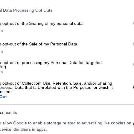
κερ πέτυχε και τα δύο γκολ της ομάδας του
l Data Processing Opt Outs
α της
Super League
.
 έκανε τη σέντρα απ' τα δεξιά και ο
o opt-out of the Sharing of my personal data.
In
α τον Μπαλογιάννη σκοράροντας. Όσο κι αν
όμο προς τα δίχτυα σε αντίθεση με τον
o opt-out of the Sale of my Personal Data.
In
to opt-out of processing my Personal Data for Targeted
ing.
In
o opt-out of Collection, Use, Retention, Sale, and/or Sharing
ersonal Data that Is Unrelated with the Purposes for which it
lected.
Out
consents
o allow Google to enable storage related to advertising like cookies on
evice identifiers in apps.