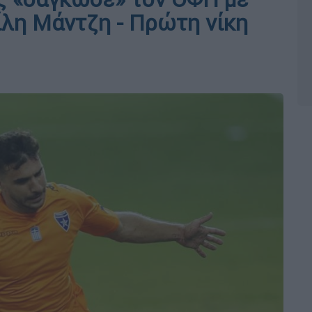
ίλη Μάντζη - Πρώτη νίκη