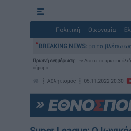
Πολιτική
Οικονομία
Ελ
tsider ήταν αδυναμία, τώρα το βλέπω ως δύναμη»
BREAKING NEWS:
Πρωινή ενημέρωση:
➔ Δείτε τα πρωτοσέλι
σήμερα
┋
Αθλητισμός
┋
05.11.2022 20:30
Super League: Ο Ιωνικ