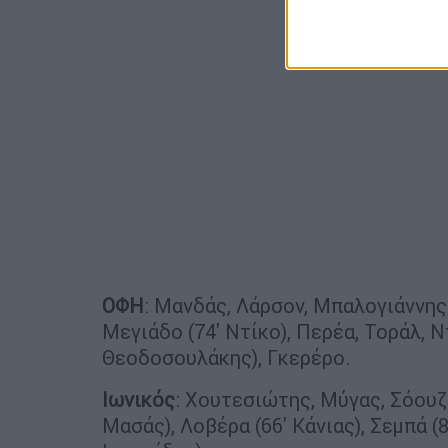
ΟΦΗ
: Μανδάς, Λάρσον, Μπαλογιάννης 
Μεγιάδο (74' Ντίκο), Περέα, Τοράλ, Ν
Θεοδοσουλάκης), Γκερέρο.
Ιωνικός
: Χουτεσιώτης, Μύγας, Σόουζα
Μασάς), Λοβέρα (66' Κάνιας), Σεμπά (