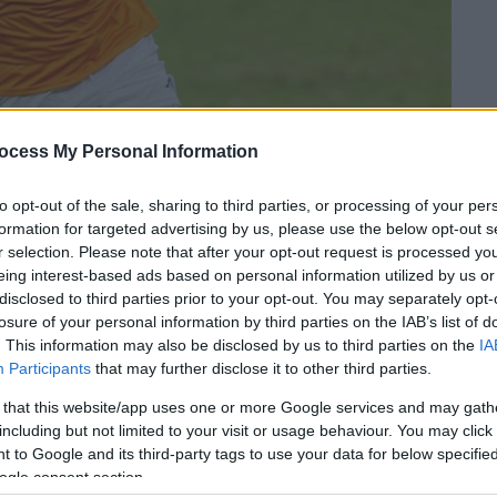
ocess My Personal Information
to opt-out of the sale, sharing to third parties, or processing of your per
formation for targeted advertising by us, please use the below opt-out s
r selection. Please note that after your opt-out request is processed y
 το ΕΘΝΟΣ στη Google
eing interest-based ads based on personal information utilized by us or
disclosed to third parties prior to your opt-out. You may separately opt-
ια τον
Ιωνικό
στη
Super League
αλλά έκανε
losure of your personal information by third parties on the IAB’s list of
. This information may also be disclosed by us to third parties on the
IA
ρισε μια σπουδαία επικράτηση επί του
ΟΦΗ
Participants
that may further disclose it to other third parties.
 βαθμολογική ανάσα καθώς ξέφυγε απ' την
νοντας παράλληλα την κρητική ομάδα στους
 that this website/app uses one or more Google services and may gath
including but not limited to your visit or usage behaviour. You may click 
 to Google and its third-party tags to use your data for below specifi
ogle consent section.
καιώτες ήταν ο πρώτος σκόρερ της ομάδας