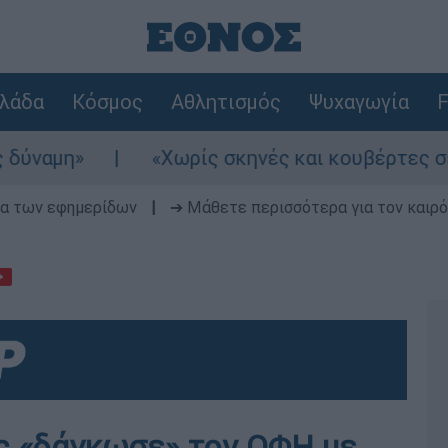
λάδα
Κόσμος
Αθλητισμός
Ψυχαγωγία
F
«Χωρίς σκηνές και κουβέρτες σε ακραίες
δα των εφημερίδων
|
➔ Μάθετε περισσότερα για τον καιρό
ός «δάγκωσε» τον ΟΦΗ με