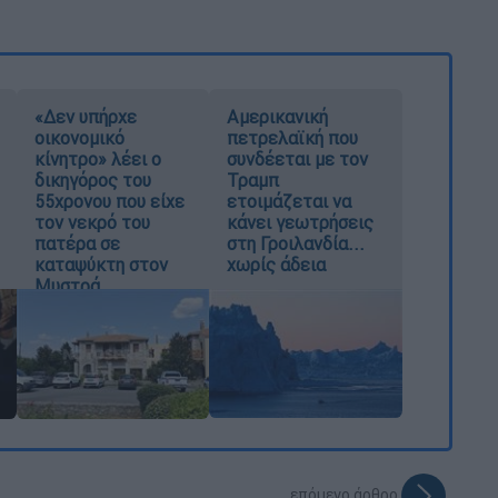
«Δεν υπήρχε
Αμερικανική
οικονομικό
πετρελαϊκή που
κίνητρο» λέει ο
συνδέεται με τον
δικηγόρος του
Τραμπ
55χρονου που είχε
ετοιμάζεται να
τον νεκρό του
κάνει γεωτρήσεις
πατέρα σε
στη Γροιλανδία...
καταψύκτη στον
χωρίς άδεια
Μυστρά
επόμενο άρθρο