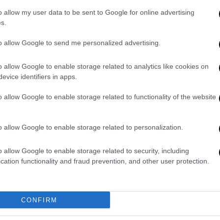
o allow my user data to be sent to Google for online advertising
s.
to allow Google to send me personalized advertising.
o allow Google to enable storage related to analytics like cookies on
evice identifiers in apps.
άσαρε προς τον Ρομάο, ο οποίος πλάσαρε
o allow Google to enable storage related to functionality of the website
όμως επέστρεψε στον Μάντζη, ο οποίος με
φωσε το 0-2 που έφερε τις έντονες
o allow Google to enable storage related to personalization.
προς τους παίκτες της ομάδας τους.
o allow Google to enable storage related to security, including
cation functionality and fraud prevention, and other user protection.
CONFIRM