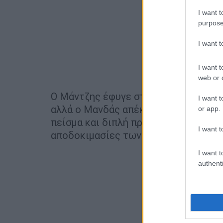
I want t
purpose
I want 
I want t
web or d
Ο Μάντζης έφυγε στην αντεπίθεση, π
I want t
αλλά ο Μανδάς απέκρουσε. Η μπάλα 
or app.
πείσμα και διπλή προσπάθεια διαμόρ
I want t
αποδοκιμασίες των οπαδών του ΟΦΗ 
I want t
authenti