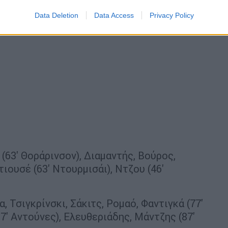
Data Deletion
Data Access
Privacy Policy
(63' Θοράρινσον), Διαμαντής, Βούρος,
τιουσέ (63' Ντουρμισάι), Ντζου (46'
, Τσιγκρίνσκι, Σάκιτς, Ρομαό, Φαντιγκά (77'
87' Αντούνες), Ελευθεριάδης, Μάντζης (87'