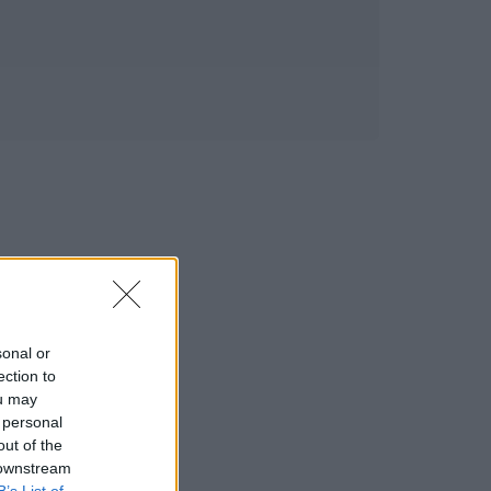
sonal or
ection to
ou may
 personal
out of the
 downstream
B’s List of