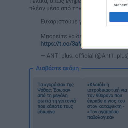
Τελικά, όπως ενημέρωσε ο σταθμός τ
authenti
πλέον μέσα από την ιστοσελίδα του 
Ευχαριστούμε για την κατανόηση
Μπορείτε να δείτε τον αγώνα Αγγ
https://t.co/3aMZ8jnQBI
#FIFAWo
— ANT1plus_official (@Ant1_plus
Διαβάστε ακόμη
Τα «γεράκια» της
«Κλειδί» η
Ψάθας: Έσωσαν
ιατροδικαστική για
από τη μεγάλη
τον 90χρονο που
φωτιά τη γειτονιά
έκρυβε ο γιος του
που κάποτε τους
στον καταψύκτη -
έδιωχνε
«Τον αγαπούσε
παθολογικά»