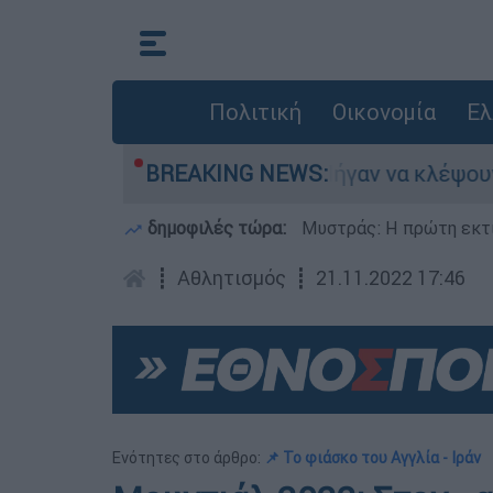
Πολιτική
Οικονομία
Ελ
χνε
Άνω Λιόσια: Πήγαν να κλέψουν καλώδι
BREAKING NEWS:
δημοφιλές τώρα:
Μυστράς: Η πρώτη εκτί
┋
Αθλητισμός
┋
21.11.2022 17:46
Ενότητες στο άρθρο:
📌 Το φιάσκο του Αγγλία - Ιράν