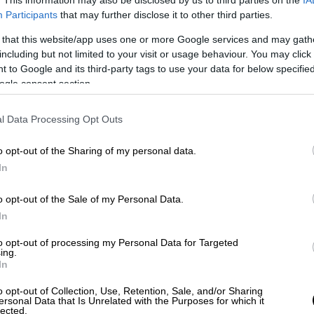
Participants
that may further disclose it to other third parties.
 that this website/app uses one or more Google services and may gath
including but not limited to your visit or usage behaviour. You may click 
 to Google and its third-party tags to use your data for below specifi
ogle consent section.
l Data Processing Opt Outs
 το ΕΘΝΟΣ στη Google
o opt-out of the Sharing of my personal data.
In
αιχνίδι της
Αγγλίας
με το
Ιράν
και τις
o opt-out of the Sale of my Personal Data.
ό τους συνδρομητές, η διοίκηση του
In
ο επόμενο ματς του
Μουντιάλ
μεταξύ της
ανοιχτό κανάλι του
ΑΝΤ1
.
to opt-out of processing my Personal Data for Targeted
ing.
In
 τις 18.00 και πρόκειται για το δεύτερο
 2-0 του
Ισημερινού
επί του
Κατάρ
.
o opt-out of Collection, Use, Retention, Sale, and/or Sharing
ersonal Data that Is Unrelated with the Purposes for which it
lected.