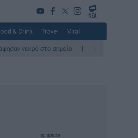
ood & Drink
Travel
Viral
νεκρό στο σημείο
Δίωξη για ανθρωποκτονί