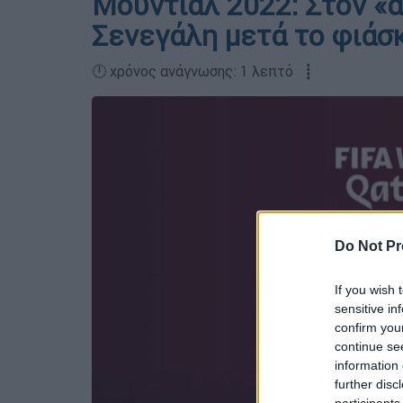
Μουντιάλ 2022: Στον «α
Σενεγάλη μετά το φιάσκ
🕛 χρόνος ανάγνωσης: 1 λεπτό ┋
Do Not Pr
If you wish 
sensitive in
confirm you
continue se
information 
further disc
participants