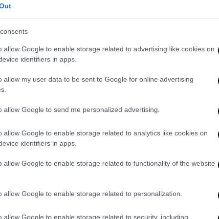
Out
consents
ίσω τα χρήματα στους συνδρομητές
o allow Google to enable storage related to advertising like cookies on
!
evice identifiers in apps.
o allow my user data to be sent to Google for online advertising
s.
to allow Google to send me personalized advertising.
για να παρακολουθήσουν μέσα από το
o allow Google to enable storage related to analytics like cookies on
 το Ιράν, το δεύτερο χρονικά παιχνίδι του
evice identifiers in apps.
o allow Google to enable storage related to functionality of the website
1 παρουσίασε πρόβλημα που δεν επιλύθηκε
πάσει στα social media, με οργισμένα
o allow Google to enable storage related to personalization.
o allow Google to enable storage related to security, including