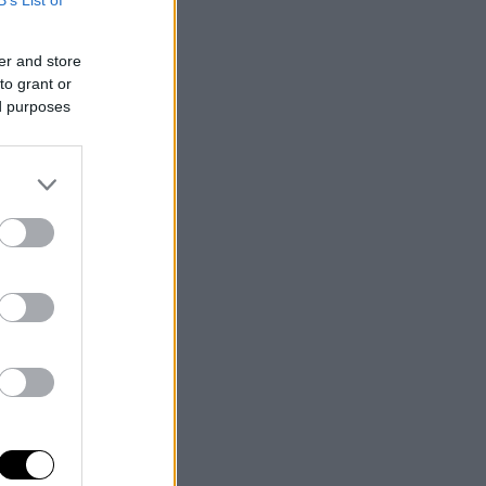
er and store
to grant or
ed purposes