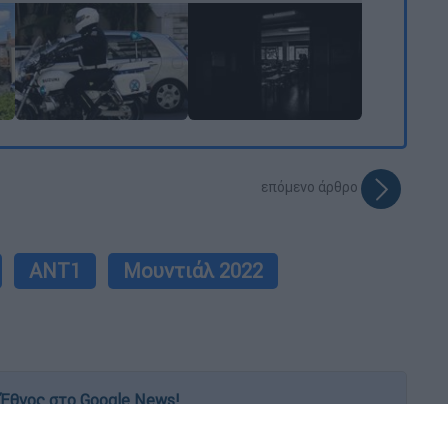
επόμενο άρθρο
ANT1
Μουντιάλ 2022
Έθνος στο Google News!
 λεπτό, με την υπογραφή του www.ethnos.gr