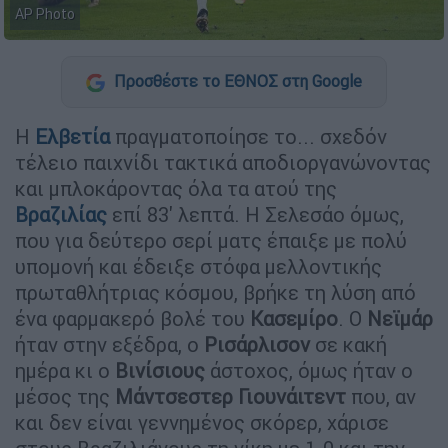
AP Photo
Προσθέστε το ΕΘΝΟΣ στη Google
Η
Ελβετία
πραγματοποίησε το... σχεδόν
τέλειο παιχνίδι τακτικά αποδιοργανώνοντας
και μπλοκάροντας όλα τα ατού της
Βραζιλίας
επί 83' λεπτά. Η Σελεσάο όμως,
που για δεύτερο σερί ματς έπαιξε με πολύ
υπομονή και έδειξε στόφα μελλοντικής
πρωταθλήτριας κόσμου, βρήκε τη λύση από
ένα φαρμακερό βολέ του
Κασεμίρο
. Ο
Νεϊμάρ
ήταν στην εξέδρα, ο
Ρισάρλισον
σε κακή
ημέρα κι ο
Βινίσιους
άστοχος, όμως ήταν ο
μέσος της
Μάντσεστερ
Γιουνάιτεντ
που, αν
και δεν είναι γεννημένος σκόρερ, χάρισε