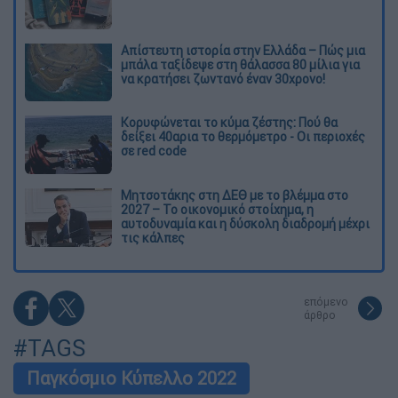
Απίστευτη ιστορία στην Ελλάδα – Πώς μια
μπάλα ταξίδεψε στη θάλασσα 80 μίλια για
να κρατήσει ζωντανό έναν 30χρονο!
Κορυφώνεται το κύμα ζέστης: Πού θα
δείξει 40αρια το θερμόμετρο - Οι περιοχές
σε red code
Μητσοτάκης στη ΔΕΘ με το βλέμμα στο
2027 – Το οικονομικό στοίχημα, η
αυτοδυναμία και η δύσκολη διαδρομή μέχρι
τις κάλπες
επόμενο
άρθρο
#TAGS
Παγκόσμιο Κύπελλο 2022