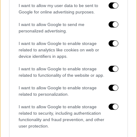
I want to allow my user data to be sent to
Google for online advertising purposes.
I want to allow Google to send me
Στο δεύτερο ημίχρονο ο Βινίσιους έβγαλε
personalized advertising.
καταπληκτική σέντρα με το εξωτερικό αλλά
ο Ρισάρλισον για... χιλιοστά δεν μπόρεσε να
I want to allow Google to enable storage
σπρώξει την μπάλα στα δίχτυα στο 56'.
related to analytics like cookies on web or
device identifiers in apps.
I want to allow Google to enable storage
related to functionality of the website or app.
I want to allow Google to enable storage
related to personalization.
I want to allow Google to enable storage
related to security, including authentication
functionality and fraud prevention, and other
user protection.