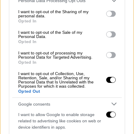
Το παιχνίδι ήταν πολύ ισορροπημένο στο α'
Personal Data Processing Opt Outs
services and may gather and store information including but
ημίχρονο με τη Βραζιλία να έχει τον έλεγχο
not limited to your visit or usage behaviour. You may click to
I want to opt-out of the Sharing of my
personal data.
αλλά να μην μπορεί να απειλήσει ουσιαστικά
grant or deny consent to Google and its third-party tags to
Opted In
τον Ζόμερ. Είναι χαρακτηριστικό πως σε 45
use your data for below specified purposes in below Google
consent section.
λεπτά, η Σελεσάο είχε μόλις μια καλή
I want to opt-out of the Sale of my
Personal Data.
ευκαιρία για να σκοράρει με τον Βινίσιους
Opted In
στο 27'. Ωστόσο ο άσος της Ρεάλ, αν και
I want to opt-out of processing my
αμαρκάριστος δεν έπιασε «γεμάτα» το σουτ
Personal Data for Targeted Advertising.
Opted In
με αποτέλεσμα να αποκρούσει σε κόρνερ ο
Ζόμερ.
I want to opt-out of Collection, Use,
Retention, Sale, and/or Sharing of my
Personal Data that Is Unrelated with the
Purposes for which it was collected.
Opted Out
Google consents
I want to allow Google to enable storage
related to advertising like cookies on web or
device identifiers in apps.