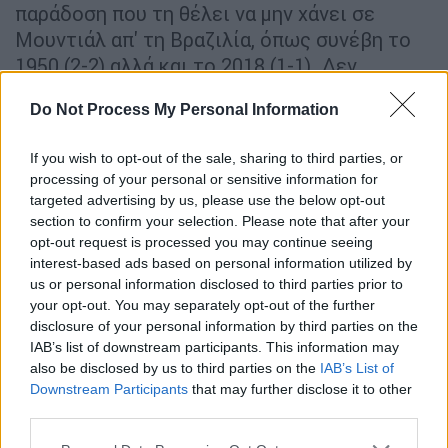
παράδοση που τη θέλει να μην χάνει σε
Μουντιάλ απ' τη Βραζιλία, όπως συνέβη το
1950 (2-2) αλλά και το 2018 (1-1). Δεν
κατέστη δυνατό όμως καθώς η Σελεσάο
Do Not Process My Personal Information
έδειξε το βάθος που διαθέτει, την ασύγκριτη
ποιότητα αλλά και τους... απρόβλεπτους
If you wish to opt-out of the sale, sharing to third parties, or
πρωταγωνιστές που μπορεί να δώσουν τις
processing of your personal or sensitive information for
λύσεις στα δύσκολα.
targeted advertising by us, please use the below opt-out
section to confirm your selection. Please note that after your
Βαθμολογία
opt-out request is processed you may continue seeing
interest-based ads based on personal information utilized by
Βραζιλία 6 (3-0)
us or personal information disclosed to third parties prior to
your opt-out. You may separately opt-out of the further
Ελβετία 3 (1-1)
disclosure of your personal information by third parties on the
Καμερούν 1 (3-4)
IAB’s list of downstream participants. This information may
Σερβία 1 (3-5)
also be disclosed by us to third parties on the
IAB’s List of
Downstream Participants
that may further disclose it to other
Βραζιλία - Ελβετία 1-0
third parties.
Please note that this website/app uses one or more Google