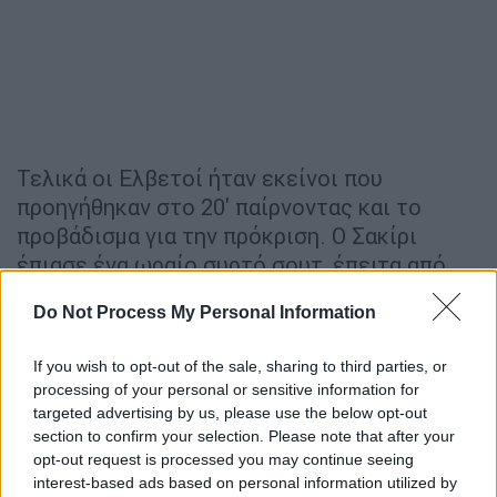
Τελικά οι Ελβετοί ήταν εκείνοι που
προηγήθηκαν στο 20' παίρνοντας και το
προβάδισμα για την πρόκριση. Ο Σακίρι
έπιασε ένα ωραίο συρτό σουτ, έπειτα από
εξαιρετικών ανάπτυξη των συμπαικτών του,
Do Not Process My Personal Information
πέτυχε το 1-0 και σκόραρε για τρίτο σερί
Μουντιάλ καθώς τα είχε καταφέρει και το
If you wish to opt-out of the sale, sharing to third parties, or
2014 στη Βραζιλία και το 2018 στη Ρωσία.
processing of your personal or sensitive information for
Μόνο ο Κριστιάνο Ρονάλντο και ο Λιονέλ
targeted advertising by us, please use the below opt-out
Μέσι έχουν πετύχει κάτι ανάλογο!
section to confirm your selection. Please note that after your
opt-out request is processed you may continue seeing
interest-based ads based on personal information utilized by