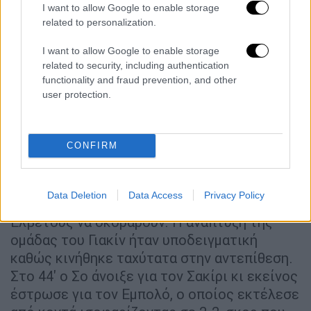
I want to allow Google to enable storage
related to personalization.
I want to allow Google to enable storage
related to security, including authentication
functionality and fraud prevention, and other
user protection.
CONFIRM
Το επιθετικό κρεσέντο των δύο ομάδων
Data Deletion
Data Access
Privacy Policy
συνεχίστηκε, αυτή τη φορά με τους
Ελβετούς να σκοράρουν. Η ανάπτυξη της
ομάδας του Γιακίν ήταν υποδειγματική
καθώς κινήθηκε ταχύτατα στην αντεπίθεση.
Στο 44' ο Σο άνοιξε για τον Σακίρι κι εκείνος
έστρωσε για τον Εμπολό, ο οποίος εκτέλεσε