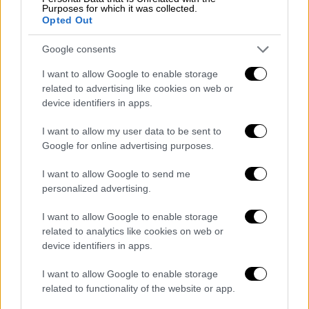
Purposes for which it was collected.
Opted Out
Google consents
I want to allow Google to enable storage
related to advertising like cookies on web or
device identifiers in apps.
I want to allow my user data to be sent to
Google for online advertising purposes.
Και προτού περάσουν δέκα λεπτά, η Σερβία
I want to allow Google to send me
γύρισε τούμπα το ματς. Στο 35' και πάλι ο
personalized advertising.
επιδραστικός Τάντιτς είχε συμμετοχή στη
I want to allow Google to enable storage
φάση, οι Ελβετοί δεν μπόρεσαν να
related to analytics like cookies on web or
απομακρύνουν και ο Βλάχοβιτς με θαυμάσιο
device identifiers in apps.
τελείωμα υπέγραψε την ολική ανατροπή για
το 2-1 που έφερε τους Σέρβους σε θέση
I want to allow Google to enable storage
related to functionality of the website or app.
πρόκρισης.