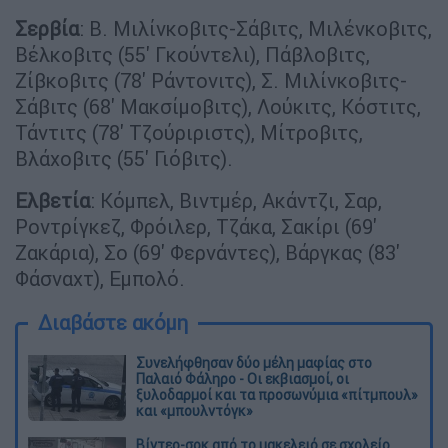
Σερβία
: Β. Μιλίνκοβιτς-Σάβιτς, Μιλένκοβιτς,
Βέλκοβιτς (55' Γκούντελι), Πάβλοβιτς,
Ζίβκοβιτς (78' Ράντονιτς), Σ. Μιλίνκοβιτς-
Σάβιτς (68' Μακσίμοβιτς), Λούκιτς, Κόστιτς,
Τάντιτς (78' Τζούριριστς), Μίτροβιτς,
Βλάχοβιτς (55' Γιόβιτς).
Ελβετία
: Κόμπελ, Βιντμέρ, Ακάντζι, Σαρ,
Ροντρίγκεζ, Φρόιλερ, Τζάκα, Σακίρι (69'
Ζακάρια), Σο (69' Φερνάντες), Βάργκας (83'
Φάσναχτ), Εμπολό.
Διαβάστε ακόμη
Συνελήφθησαν δύο μέλη μαφίας στο
Παλαιό Φάληρο - Οι εκβιασμοί, οι
ξυλοδαρμοί και τα προσωνύμια «πίτμπουλ»
και «μπουλντόγκ»
Βίντεο-σοκ από το μακελειό σε σχολείο