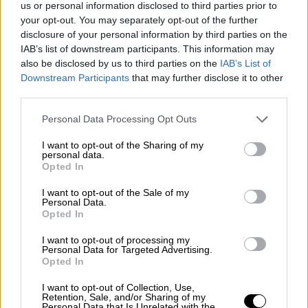
us or personal information disclosed to third parties prior to
your opt-out. You may separately opt-out of the further
disclosure of your personal information by third parties on the
IAB’s list of downstream participants. This information may
also be disclosed by us to third parties on the
IAB’s List of
Downstream Participants
that may further disclose it to other
third parties.
Please note that this website/app uses one or more Google
Personal Data Processing Opt Outs
services and may gather and store information including but
not limited to your visit or usage behaviour. You may click to
I want to opt-out of the Sharing of my
personal data.
grant or deny consent to Google and its third-party tags to
Γρήγορα όμως οι Σέρβοι, που δεν πτοήθηκαν,
Opted In
use your data for below specified purposes in below Google
βρήκαν το γκολ της ισοφάρισης
consent section.
I want to opt-out of the Sale of my
επιστρέφοντας στη διεκδίκηση της
Personal Data.
Opted In
πρόκρισης. Στο 26' ο Τάντιτς σέντραρε και ο
Μίτροβιτς με τρομερή κεφαλιά έγραψε το 1-
I want to opt-out of processing my
Personal Data for Targeted Advertising.
1 σκοράροντας για τρίτη φορά στο
Opted In
Μουντιάλ.
I want to opt-out of Collection, Use,
Retention, Sale, and/or Sharing of my
Personal Data that Is Unrelated with the