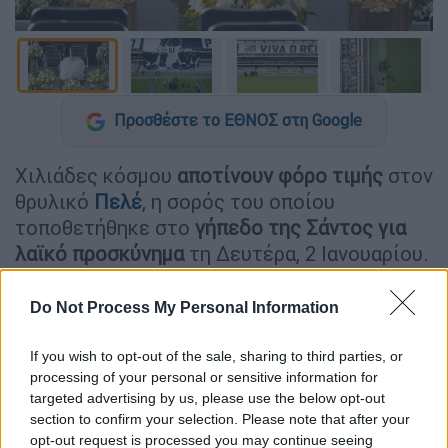
Προσθέστε το ΕΘΝΟΣ στη Google
Χιλιάδες κόσμου
αποτίνουν φόρο τιμής
στον
θρυλικό
Πελέ
, η σορός του οποίου
τοποθετήθηκε στο
γήπεδο της Σάντος για
λαϊκό προσκύνημα
τη Δευτέρα, 2 Ιανουαρίου.
Do Not Process My Personal Information
ΔΙΑΒΑΣΤΕ ΕΠΙΣΗΣ
Αθλητισμός
|
02.01.2023 09:09
If you wish to opt-out of the sale, sharing to third parties, or
processing of your personal or sensitive information for
Ο πλανήτης ετοιμάζεται για το
targeted advertising by us, please use the below opt-out
τελευταίο αντίο στον Βραζιλιάνο
section to confirm your selection. Please note that after your
θρύλο: Σε λαϊκό προσκύνημα η σορός
opt-out request is processed you may continue seeing