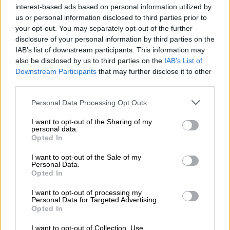
του Πελέ - Πώς θα τον αποχαιρετήσει
interest-based ads based on personal information utilized by
us or personal information disclosed to third parties prior to
ο κόσμος
your opt-out. You may separately opt-out of the further
disclosure of your personal information by third parties on the
Αθλητισμός
|
02.01.2023 14:45
IAB’s list of downstream participants. This information may
also be disclosed by us to third parties on the
IAB’s List of
Το «τελευταίο αντίο» στον Πελέ:
Downstream Participants
that may further disclose it to other
Ζωντανή εικόνα από το γήπεδο της
third parties.
Σάντος
Please note that this website/app uses one or more Google
Personal Data Processing Opt Outs
services and may gather and store information including but
not limited to your visit or usage behaviour. You may click to
I want to opt-out of the Sharing of my
personal data.
grant or deny consent to Google and its third-party tags to
Opted In
Ο «βασιλιάς» των γηπέδων
πέθανε την
use your data for below specified purposes in below Google
Πέμπτη, 29 Δεκεμβρίου, μετά από πολυετή
consent section.
I want to opt-out of the Sale of my
Personal Data.
μάχη με τον καρκίνο.
Ήταν 82 ετών. Η σορός
Opted In
του τοποθετήθηκε στο κέντρο του γηπέδου,
έξω από το Σάο Πάολο του Βραζιλίας, στο
I want to opt-out of processing my
Personal Data for Targeted Advertising.
σημείο όπου πέτυχε μερικά από τα καλύτερα
Opted In
γκολ της καριέρας του. Η ταφή του Πελέ θα
I want to opt-out of Collection, Use,