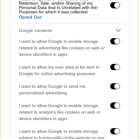
γίνει την Τρίτη, 2 Ιανουαρίου, μερικά μέτρα
Retention, Sale, and/or Sharing of my
Personal Data that Is Unrelated with the
παρακάτω.
Purposes for which it was collected.
Opted Out
Παρά την παγκόσμια φήμη παρέμενε
Google consents
ένας ταπεινός άνθρωπος
I want to allow Google to enable storage
Από τις πρώτες πρωινές ώρες της
related to advertising like cookies on web or
Δευτέρας, χιλιάδες θαυμαστές του
device identifiers in apps.
Βραζιλιάνου ποδοσφαιριστή, το
πλήρες
I want to allow my user data to be sent to
όνομα του οποίου ήταν Έντσον Αράντες ντο
Google for online advertising purposes.
Νασιμέντο
άρχισαν να καταφθάνουν στο
γήπεδο. Μεταξύ αυτών, και ο δικαστής του
I want to allow Google to send me
personalized advertising.
Ανώτατου Δικαστηρίου της Βραζιλίας
Γκίλμαρ Μέντες
. «Είναι μια πολύ θλιβερή
I want to allow Google to enable storage
στιγμή, αλλά τώρα βλέπουμε την πραγματική
related to analytics like cookies on web or
σημασία αυτού του θρυλικού παίκτη για τη
device identifiers in apps.
χώρα μας. Στο γραφείο μου υπάρχουν
I want to allow Google to enable storage
φανέλες υπογεγραμμένες από τον Πελέ, μια
related to functionality of the website or app.