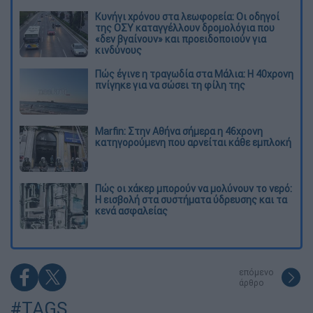
Κυνήγι χρόνου στα λεωφορεία: Οι οδηγοί
της ΟΣΥ καταγγέλλουν δρομολόγια που
«δεν βγαίνουν» και προειδοποιούν για
κινδύνους
Πώς έγινε η τραγωδία στα Μάλια: Η 40χρονη
πνίγηκε για να σώσει τη φίλη της
Marfin: Στην Αθήνα σήμερα η 46χρονη
κατηγορούμενη που αρνείται κάθε εμπλοκή
Πώς οι χάκερ μπορούν να μολύνουν το νερό:
Η εισβολή στα συστήματα ύδρευσης και τα
κενά ασφαλείας
επόμενο
άρθρο
#TAGS