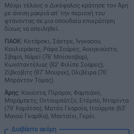
Μέχρι τέλους ο Δικέφαλος κράτησε τον Άρη
με άνεση μακριά απ' την περιοχή του
φτάνοντας σε μια σπουδαία επικράτηση
δίχως να απειληθεί...
ΠΑΟΚ
: Κοτάρσκι, Σάστρε, Ίνγκασον,
Κουλιεράκης, Ράφα Σοάρες, Αουγκούστο,
Σβαμπ, Νάρεϊ (76' Μπίσεσβαρ),
Κωνσταντέλιας (82' Φιλίπε Σοάρες),
Ζίβκοβιτς (87' Mουργκ), Ολιβέιρα (76'
Μπράντον Τόμας).
Άρης
: Κουέστα, Πίρσμαν, Φαμπιάνο,
Μπράμπετς, Οντουμπάτζο, Ετέμπο, Νταρίντα
(79' Καμάτσο), Ματέο Γκαρσία, Ιτούρμπε (63'
Mανού Γκαρθία), Μαντσίνι, Γκρέι.
Διαβάστε ακόμη