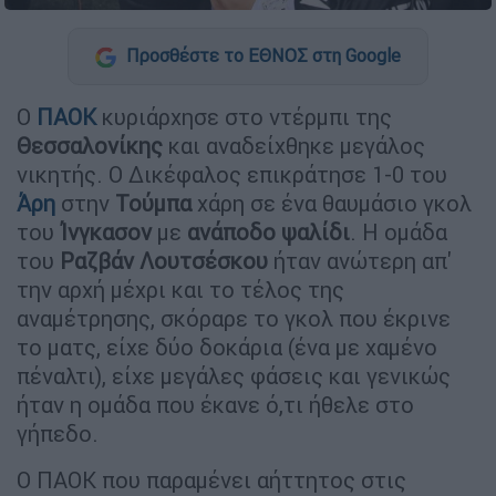
Προσθέστε το ΕΘΝΟΣ στη Google
Ο
ΠΑΟΚ
κυριάρχησε στο ντέρμπι της
Θεσσαλονίκης
και αναδείχθηκε μεγάλος
νικητής. Ο Δικέφαλος επικράτησε 1-0 του
Άρη
στην
Τούμπα
χάρη σε ένα θαυμάσιο γκολ
του
Ίνγκασον
με
ανάποδο ψαλίδι
. Η ομάδα
του
Ραζβάν Λουτσέσκου
ήταν ανώτερη απ'
την αρχή μέχρι και το τέλος της
αναμέτρησης, σκόραρε το γκολ που έκρινε
το ματς, είχε δύο δοκάρια (ένα με χαμένο
πέναλτι), είχε μεγάλες φάσεις και γενικώς
ήταν η ομάδα που έκανε ό,τι ήθελε στο
γήπεδο.
Ο ΠΑΟΚ που παραμένει αήττητος στις