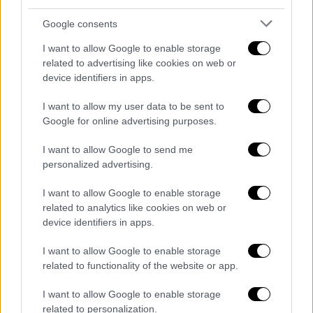
Google consents
Μετά το χαμένο πέναλτι το παιχνίδι έγινε
πολύ πιο ωραίο καθώς ο ρυθμός και η
I want to allow Google to enable storage
ένταση αυξήθηκαν αισθητά. Στο 29' ο ΠΑΟΚ
related to advertising like cookies on web or
device identifiers in apps.
απείλησε με τον Ολιβέιρα, ο οποίος
νικήθηκε απ' τον Κουέστα. Και αμέσως μετά
I want to allow my user data to be sent to
ο γκολκίπερ του Άρη άνοιξε για τον
Google for online advertising purposes.
Μαντσίνι που έκανε την κούρσα απέφυγε
I want to allow Google to send me
όποιον βρήκε μπροστά του, πλάσαρε αλλά η
personalized advertising.
μπάλα κατέληξε λίγο άουτ.
I want to allow Google to enable storage
Εκτέλεση με ανάποδο ψαλίδι
related to analytics like cookies on web or
device identifiers in apps.
Στο διάστημα 32'-34' ο ΠΑΟΚ είχε δύο πολύ
μεγάλες ευκαιρίες για να ανοίξει το σκορ
I want to allow Google to enable storage
related to functionality of the website or app.
αρχικά με κεφαλιά του Κουλιεράκη κι εν
συνεχεία με τον Νάρεϊ ο οποίος βγήκε
I want to allow Google to enable storage
απέναντι στον Κουέστα, πλάσαρε αλλά η
related to personalization.