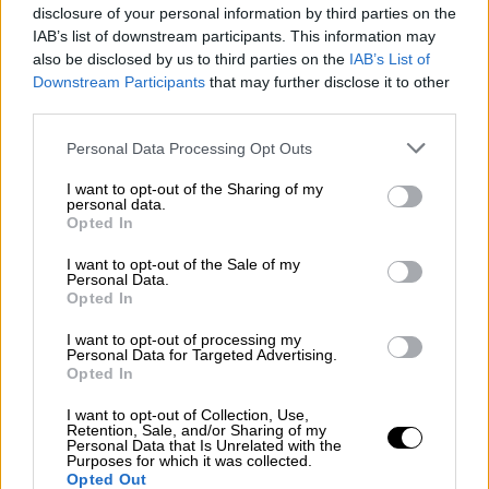
Τρίπολης στο ντεμπούτο του Άκη
disclosure of your personal information by third parties on the
IAB’s list of downstream participants. This information may
Μάντζιου
also be disclosed by us to third parties on the
IAB’s List of
Downstream Participants
that may further disclose it to other
third parties.
Please note that this website/app uses one or more Google
Το παιχνίδι άρχισε με νευρικότητα και απ'
Personal Data Processing Opt Outs
services and may gather and store information including but
τις δυο πλευρές δίχως μεγάλες φάσεις. Στο
not limited to your visit or usage behaviour. You may click to
I want to opt-out of the Sharing of my
15' ο ΠΑΟΚ είχε την πρώτη τεράστια
personal data.
grant or deny consent to Google and its third-party tags to
Opted In
ευκαιρία για να σκοράρει αλλά την
use your data for below specified purposes in below Google
σπατάλησε. Ο Ιτούρμπε έκανε χέρι εντός
consent section.
I want to opt-out of the Sale of my
Personal Data.
περιοχής, ο VAR έστειλε τον διαιτητή για να
Opted In
ελέγξει τη φάση δίνοντας τελικά πέναλτι
I want to opt-out of processing my
υπέρ του Δικεφάλου. Ο Σβαμπ ανέλαβε την
Personal Data for Targeted Advertising.
εκτέλεση στο 21' αλλά ο Κουέστα μάντεψε
Opted In
σωστά, έπεσε στην αριστερή πλευρά,
I want to opt-out of Collection, Use,
απέκρουσε εντυπωσιακά, έστειλε την μπάλα
Retention, Sale, and/or Sharing of my
Personal Data that Is Unrelated with the
στο δοκάρι προτού απομακρύνουν οι
Purposes for which it was collected.
Opted Out
αμυντικοί των Κιτρίνων.