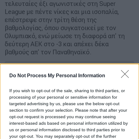
τελευταίες έξι αγωνιστικές στη Super
League με πέντε νίκες και μια ισοπαλία,
επέστρεψε στην τρίτη θέση της
βαθμολογίας, όπου συγκατοικεί με τον
Ολυμπιακό, ενώ μείωσε τη διαφορά απ' τη
δεύτερη ΑΕΚ στο -3 και απέχει δέκα
βαθμούς απ' τον Παναθηναϊκό.
ΔΙΑΒΑΣΤΕ ΕΠΙΣΗΣ
Do Not Process My Personal Information
Αθλητισμός
|
04.01.2023 20:21
If you wish to opt-out of the sale, sharing to third parties, or
Super League: Εξαιρετικός
processing of your personal or sensitive information for
Παναιτωλικός κυριάρχησε του
targeted advertising by us, please use the below opt-out
Ατρόμητου - Μαγικό γκολ ο Καρέλης!
section to confirm your selection. Please note that after your
opt-out request is processed you may continue seeing
interest-based ads based on personal information utilized by
Αθλητισμός
|
04.01.2023 19:00
us or personal information disclosed to third parties prior to
Super League: Έλαμψε ο Αστέρας
your opt-out. You may separately opt-out of the further