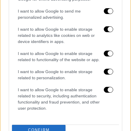
αποτελέσματα η Θέλτα έφτασε στο τρίποντο
που χρειαζόταν για να «ξεκολλήσει» απ'
I want to allow Google to send me
την... ουρά του βαθμολογικού πίνακα,
personalized advertising.
επικρατώντας με 1-0 της Αθλέτικ Μπιλμπάο.
I want to allow Google to enable storage
Μια νίκη που έφερε τους «γαλάζιους» του
related to analytics like cookies on web or
Βίγκο πάνω απ' την επικίνδυνη ζώνη κι
device identifiers in apps.
οδήγησε τους Βάσκους στην τρίτη σερί ήττα
I want to allow Google to enable storage
τους στο πρωτάθλημα. Μετά από ένα
related to functionality of the website or app.
ισορροπημένο πρώτο ημίχρονο, η Θέλτα
βρήκε το γκολ από τα πόδια του
I want to allow Google to enable storage
«γερόλυκου» Ιάγο Άσπας, ο οποίος πήρε την
related to personalization.
ασίστ απ' τον Ντε Λα Τόρε και δεν αστόχησε
I want to allow Google to enable storage
στο τετ-α-τετ με τον Σιμόν.
related to security, including authentication
functionality and fraud prevention, and other
Διαβάστε ακόμη
user protection.
«Στέρεψε» η αγορά από πινακίδες
κυκλοφορίας: Χιλιάδες αυτοκίνητα
παραμένουν αταξινόμητα - Λύση αναζητά
CONFIRM