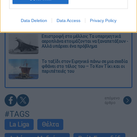
το υπουργείο
Στη φυλακή ο δήμαρχος Στυλίδας και άλλα
δύο άτομα για τη φωτιά στη Βοιωτία
Data Deletion
Data Access
Privacy Policy
Επιστροφή στο μέλλον; Τα υπερηχητικά
αεροπλάνα ετοιμάζονται να ξαναπετάξουν -
Αλλά υπάρχει ένα πρόβλημα
Το ταξίδι στον Ειρηνικό πάνω σε μια σχεδία
φθάνει στο τέλος του – Το Κον Τίκι και οι
περιπέτειές του
επόμενο
άρθρο
#TAGS
La Liga
Θέλτα