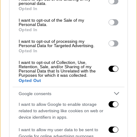
επικρατώντας της Οσασούνα με 1-0 και
personal data.
grant or deny consent to Google and its third-party tags to
Opted In
παρέμεινε εντός της τετράδας που οδηγει
use your data for below specified purposes in below Google
στο Champions League της επόμενης
consent section.
I want to opt-out of the Sale of my
Personal Data.
περιόδου.
Opted In
Το δεύτερο σερί τρίποντο των
I want to opt-out of processing my
«ροχιμπλάνκος» είχε δύο «υπογραφές»: Μία
Personal Data for Targeted Advertising.
Opted In
απ' τον Γιάν Όμπλακ, ο οποίος έκανε δύο
τρομερές επεμβάσεις από το 65' έως το 74'
I want to opt-out of Collection, Use,
Retention, Sale, and/or Sharing of my
και κράτησε το «μηδέν» στην εστία του και
Personal Data that Is Unrelated with the
Purposes for which it was collected.
μία απ' τον Σαούλ Νίγκεθ, ο οποίος μπήκε
Opted Out
στο ματς στο 65΄ και 10 λεπτά μετά πέτυχε
το «χρυσό» γκολ, βρίσκοντας ξανά δίχτυα με
Google consents
τη φανέλα της «Ατλέτι» μετά από σχεδόν
I want to allow Google to enable storage
δύο χρόνια (τελευταίο τέρμα του στις
related to advertising like cookies on web or
31/1/2021, στο 4-2 επί της Κάντιθ).
device identifiers in apps.
I want to allow my user data to be sent to
Επίσης, μετά από δύο σερί αρνητικά
Google for online advertising purposes.