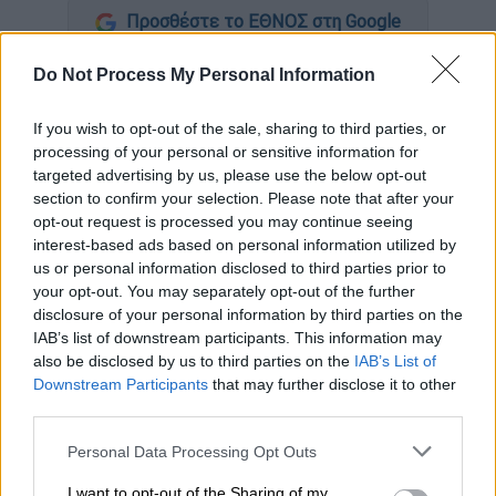
Προσθέστε το ΕΘΝΟΣ στη Google
Do Not Process My Personal Information
Η
Σοσιεδάδ
απέσπασε ισοπαλία (0-0) στο
Σαντιάγο Μπερναμπέου
, η
Ρεάλ Μαδρίτης
If you wish to opt-out of the sale, sharing to third parties, or
γκέλαρε και η
Μπαρτσελόνα
χαμογέλασε
processing of your personal or sensitive information for
καθώς βρέθηκε στο +5 απ' τους
targeted advertising by us, please use the below opt-out
Μαδριλένους στη μάχη για τον τίτλο στη
La
section to confirm your selection. Please note that after your
opt-out request is processed you may continue seeing
Liga
. Η Σοσιεδάδ επιβεβαίωσε ότι είναι μια
interest-based ads based on personal information utilized by
απ' τις πιο φορμαρισμένες ομάδες στο
us or personal information disclosed to third parties prior to
πρωτάθλημα, όπως καταδεικνύει η τρίτη
your opt-out. You may separately opt-out of the further
θέση στη βαθμολογία, έβαλε δύσκολα στους
disclosure of your personal information by third parties on the
Μερένχες που είχαν ευκαιρίες αλλά δεν
IAB’s list of downstream participants. This information may
also be disclosed by us to third parties on the
IAB’s List of
βρήκαν το γκολ της νίκης.
Downstream Participants
that may further disclose it to other
third parties.
Προηγουμένως, έστω και δύσκολα η
Ατλέτικο Μαδρίτης πέρασε με διπλό από το
Please note that this website/app uses one or more Google
Personal Data Processing Opt Outs
services and may gather and store information including but
«Estadio El Sadar» της Παμπλόνα,
not limited to your visit or usage behaviour. You may click to
I want to opt-out of the Sharing of my