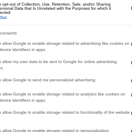
ς
παρά τη ανείπωτη
τραγωδία στα Τέμπη
o opt-out of Collection, Use, Retention, Sale, and/or Sharing
ersonal Data that Is Unrelated with the Purposes for which it
σε βαρύ κλίμα στο
ΟΑΚΑ
παρουσία λίγων
lected.
Out
 λεπτού σιγή και η σιωπή ήταν
consents
κή, στο κλειστό του ΟΑΚΑ. Όσοι βρέθηκαν
o allow Google to enable storage related to advertising like cookies on
 τη μνήμη των ανθρώπων που τόσο άδικα
evice identifiers in apps.
on του ΟΑΚΑ υπήρχε και το μήνυμα της ΚΑΕ
αιδιά της»...
o allow my user data to be sent to Google for online advertising
s.
ύ με δύο πανό έστειλαν και τα μηνύματά
to allow Google to send me personalized advertising.
έβαλε, ως όφειλε, το ματς αλλά και κατά
Τέμπη. «Κάθε παιχνίδι έχει σημασία (με το
o allow Google to enable storage related to analytics like cookies on
» ήταν η αναφορά στο ένα πανό και «Γλυκιά
evice identifiers in apps.
στο δεύτερο...
o allow Google to enable storage related to functionality of the website
υν οι 2 νεαροί που έσωσαν δεκάδες
o allow Google to enable storage related to personalization.