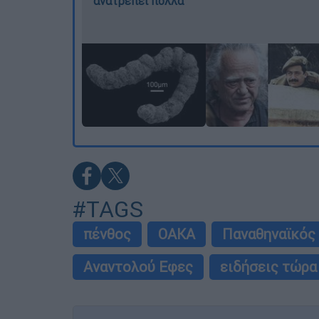
ανατρέπει πολλά
#TAGS
πένθος
ΟΑΚΑ
Παναθηναϊκός
Αναντολού Εφες
ειδήσεις τώρα