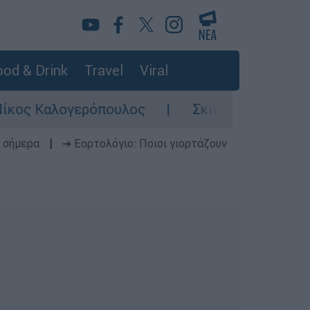
od & Drink
Travel
Viral
αλογερόπουλος
Σκιάθος: Φρικιαστική κατ
 σήμερα
|
➔ Εορτολόγιο: Ποιοι γιορτάζουν