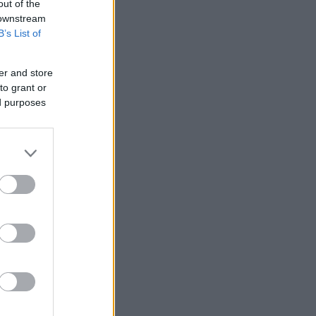
out of the
 downstream
B’s List of
er and store
to grant or
ed purposes