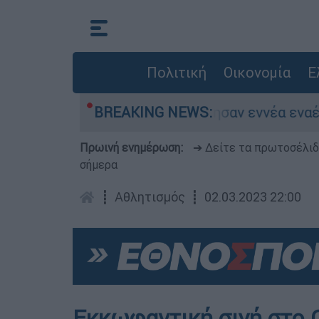
Πολιτική
Οικονομία
Ε
υζάκι Ηλείας - Επιχείρησαν εννέα εναέρια μέσ
BREAKING NEWS:
Πρωινή ενημέρωση:
➔ Δείτε τα πρωτοσέλι
σήμερα
┋
Αθλητισμός
┋
02.03.2023 22:00
Εκκωφαντική σιγή στο Ο