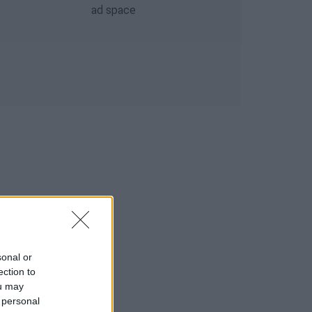
sonal or
ection to
ou may
 personal