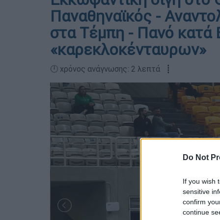
Παναθηναϊκός - Αναντο
στα Τέμπη - Πανό κατά 
«καρεκλοκένταυρων»
🕛 χρόνος ανάγνωσης: 2 λεπτά ┋
Do Not Pr
If you wish 
sensitive in
confirm you
continue se