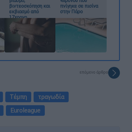
βιασμό,
4χρονου που
βιντεοσκόπηση και
πνίγηκε σε πισίνα
εκβιασμό από
στην Πάρο
17χρονο
επόμενο άρθρο
Τέμπη
τραγωδία
Euroleague