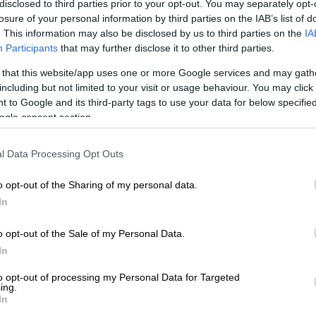
disclosed to third parties prior to your opt-out. You may separately opt-
losure of your personal information by third parties on the IAB’s list of
. This information may also be disclosed by us to third parties on the
IA
Participants
that may further disclose it to other third parties.
 that this website/app uses one or more Google services and may gath
including but not limited to your visit or usage behaviour. You may click 
 to Google and its third-party tags to use your data for below specifi
ogle consent section.
l Data Processing Opt Outs
o opt-out of the Sharing of my personal data.
In
o opt-out of the Sale of my Personal Data.
In
 το ΕΘΝΟΣ στη Google
to opt-out of processing my Personal Data for Targeted
ing.
In
όφαση να μην αναβάλει το παιχνίδι του