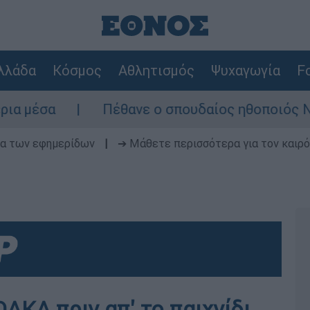
λλάδα
Κόσμος
Αθλητισμός
Ψυχαγωγία
Fo
α
Πέθανε ο σπουδαίος ηθοποιός Νίκος Κ
δα των εφημερίδων
|
➔ Μάθετε περισσότερα για τον καιρό
ΑΚΑ πριν απ' το παιχνίδι