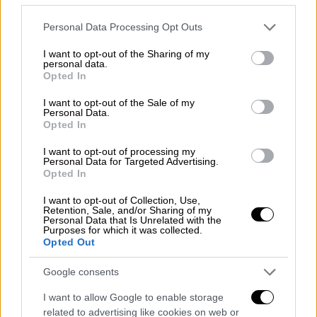
κατάσταση.
Please note that this website/app uses one or more Google
Personal Data Processing Opt Outs
Στα 4,70μ. όμως δεν πήγε τίποτα όπως θα το
services and may gather and store information including but
not limited to your visit or usage behaviour. You may click to
I want to opt-out of the Sharing of my
ήθελε, έκανε τρεις αποτυχημένες
personal data.
grant or deny consent to Google and its third-party tags to
προσπάθειες και έμεινε πίσω απ' τις
Opted In
use your data for below specified purposes in below Google
Μούρτο (4,85μ.), Σούτεϊ (4,80μ.) και
consent section.
I want to opt-out of the Sale of my
Σβαμπίκοβα (4,70μ.).
Personal Data.
Opted In
I want to opt-out of processing my
Personal Data for Targeted Advertising.
Opted In
I want to opt-out of Collection, Use,
Retention, Sale, and/or Sharing of my
Personal Data that Is Unrelated with the
Purposes for which it was collected.
Opted Out
Google consents
I want to allow Google to enable storage
related to advertising like cookies on web or