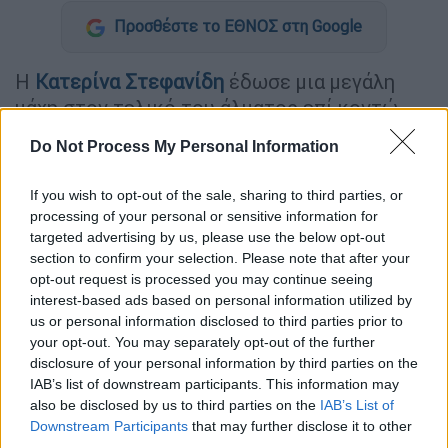
Προσθέστε το ΕΘΝΟΣ στη Google
Η
Κατερίνα Στεφανίδη
έδωσε μια μεγάλη
μάχη στον τελικό του άλματος επί κοντώ
στο
Ευρωπαϊκό Πρωτάθλημα κλειστού
Do Not Process My Personal Information
στίβου
αλλά έμεινε εκτός μεταλλίων. Η
Ελληνίδα Ολυμπιονίκης έφτασε μέχρι τα
If you wish to opt-out of the sale, sharing to third parties, or
4,60μ. με άνεση αλλά δεν μπόρεσε να
processing of your personal or sensitive information for
περάσει τα 4,70μ. κι έμεινε στην τέταρτη
targeted advertising by us, please use the below opt-out
section to confirm your selection. Please note that after your
θέση.
opt-out request is processed you may continue seeing
interest-based ads based on personal information utilized by
Η Κατερίνα Στεφανίδη άφησε τα 4,25μ. και
us or personal information disclosed to third parties prior to
μπήκε στον τελικό στα 4,45μ. τα οποία και
your opt-out. You may separately opt-out of the further
πέρασε με την πρώτη της προσπάθεια. Στη
disclosure of your personal information by third parties on the
συνέχεια ο πήχης πήγε στα 4,60μ., ύψος το
IAB’s list of downstream participants. This information may
also be disclosed by us to third parties on the
IAB’s List of
οποίο και πάλι ξεπέρασε η Στεφανίδη με την
Downstream Participants
that may further disclose it to other
πρώτη δείχνοντας ότι βρίσκεται σε καλή
third parties.