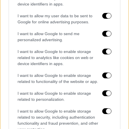
ΟΛΕΣ ΟΙ ΕΙΔΗΣΕΙΣ
device identifiers in apps.
Δυστύχημα στα Τέμπη: Παραιτήθηκε ο
I want to allow my user data to be sent to
Θανάσης Ζηλιασκόπουλους από την
Google for online advertising purposes.
Ειδική Επιτροπή
I want to allow Google to send me
Σε απεργία την Κυριακή μετρό και ΗΣΑΠ
personalized advertising.
– Ποιες ώρες θα κινούνται οι συρμοί
Θερμό χειροκρότημα για τον διασώστη
I want to allow Google to enable storage
της ΕΜΑΚ και προπονητή του ΠΑΟΚ που
related to analytics like cookies on web or
device identifiers in apps.
έδωσε μάχη στα συντρίμμια στα Τέμπη
10.000 βήματα για καλή υγεία; Όχι
I want to allow Google to enable storage
ακριβώς - Δείτε τον «μαγικό» αριθμό για
related to functionality of the website or app.
να διατηρήσετε σε άψογη κατάσταση
I want to allow Google to enable storage
την καρδιά σας
related to personalization.
Τραγωδία στα Τέμπη: Η αμαρτωλή
σύμβαση «717» - Γιατί είναι στον… αέρα
I want to allow Google to enable storage
από το 2014
related to security, including authentication
functionality and fraud prevention, and other