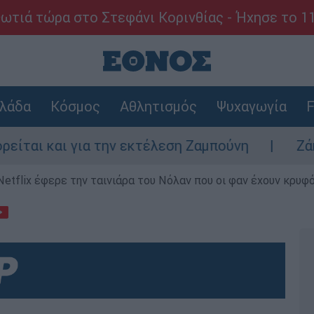
ωτιά τώρα στο Στεφάνι Κορινθίας - Ήχησε το 1
λάδα
Κόσμος
Αθλητισμός
Ψυχαγωγία
F
για την εκτέλεση Ζαμπούνη
Ζάκυνθος: Τι 
Netflix έφερε την ταινιάρα του Νόλαν που οι φαν έχουν κρυφό