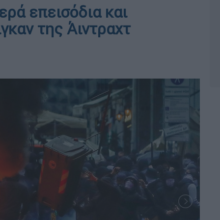
ερά επεισόδια και
γκαν της Άιντραχτ