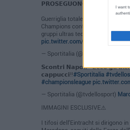
𝗣𝗥𝗢𝗦𝗘𝗚𝗨𝗢𝗡𝗢 𝗚𝗟𝗜 𝗦𝗖𝗢𝗡𝗧𝗥𝗜
I want t
authenti
Guerriglia totale a Napoli a poche o
Champions contro l’Eintracht. Pros
gruppi ultras tedeschi
#napoli
#ei
pic.twitter.com/cbn4wR1hlK
— Sportitalia (@tvdellosport)
Marc
𝗦𝗰𝗼𝗻𝘁𝗿𝗶 𝗡𝗮𝗽𝗼𝗹𝗶 - 𝗘𝗰𝗰𝗼 𝗴𝗹𝗶 𝘂𝗹𝘁
𝗰𝗮𝗽𝗽𝘂𝗰𝗰𝗶‼️
#Sportitalia
#tvdellos
#championsleague
pic.twitter.
— Sportitalia (@tvdellosport)
Marc
IMMAGINI ESCLUSIVE⚠️
I tifosi dell’Eintracht si dirigon