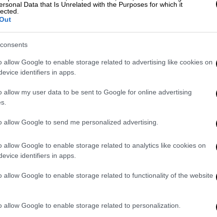
ersonal Data that Is Unrelated with the Purposes for which it
 𝗜𝗡 𝗣𝗜𝗔𝗭𝗭𝗔 𝗗𝗘𝗟 𝗚𝗘𝗦𝗨̀‼️🔥
lected.
Out
 piazza del Gesù a Napoli a poche ore dal
consents
ons tra Napoli e Eintracht.
#Sportitalia
tter.com/aoim6KVJoe
o allow Google to enable storage related to advertising like cookies on
evice identifiers in apps.
h 15, 2023
o allow my user data to be sent to Google for online advertising
s.
𝗔𝗣𝗢𝗟𝗜‼️🔥
to allow Google to send me personalized advertising.
iazza del Gesù a Napoli.
o allow Google to enable storage related to analytics like cookies on
ato diversi mezzi delle forze dell'ordine.
evice identifiers in apps.
a del calcio d'inizio.
#Napoli
o allow Google to enable storage related to functionality of the website
v7rosbC
h 15, 2023
o allow Google to enable storage related to personalization.