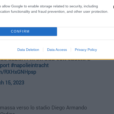
 𝗔 𝗡𝗔𝗣𝗢𝗟𝗜‼️
o allow Google to enable storage related to security, including
cation functionality and fraud prevention, and other user protection.
re dal fischio d’inizio della sfida
eguono gli scontri tra la polizia e alcuni
ntracht
#sportitalia
CONFIRM
h 15, 2023
Data Deletion
Data Access
Privacy Policy
𝗿𝗮𝘀 𝗮𝘇𝘇𝘂𝗿𝗿𝗶 𝗶𝗻 𝘀𝘁𝗿𝗮𝗱𝗮 𝗰𝗼𝗻 𝗰𝗮𝘀𝗰𝗵𝗶 𝗲
port
#napolieintracht
com/RXHxGNHpsp
h 15, 2023
o in massa verso lo stadio Diego Armando