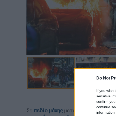
Do Not Pr
If you wish 
Προσθέστε
sensitive in
confirm you
continue se
Σε
πεδίο μάχης
μετατράπηκε η
Νάπο
information 