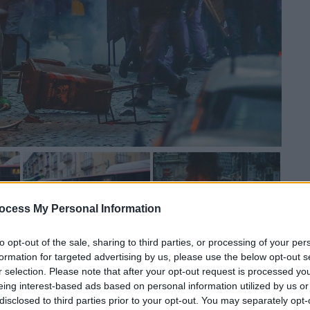
ocess My Personal Information
to opt-out of the sale, sharing to third parties, or processing of your per
 το ΕΘΝΟΣ στη Google
formation for targeted advertising by us, please use the below opt-out s
r selection. Please note that after your opt-out request is processed y
eing interest-based ads based on personal information utilized by us or
λη
πριν από το παιχνίδι της τοπικής ομάδας
disclosed to third parties prior to your opt-out. You may separately opt-