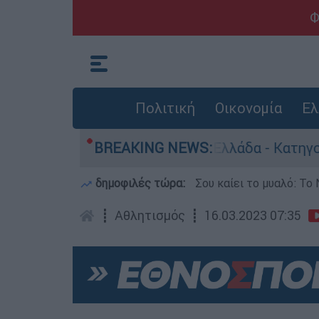
Φ
Πολιτική
Οικονομία
Ελ
νθρωποκτονίες στην Ελλάδα - Κατηγορείται και 
BREAKING NEWS:
δημοφιλές τώρα:
Σου καίει το μυαλό: Το 
┋
Αθλητισμός
┋
16.03.2023 07:35