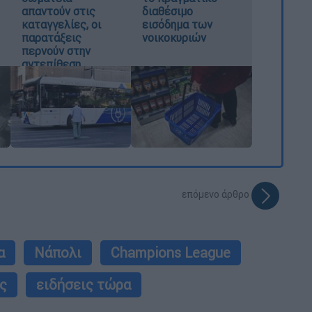
απαντούν στις
διαθέσιμο
καταγγελίες, οι
εισόδημα των
παρατάξεις
νοικοκυριών
περνούν στην
αντεπίθεση
επόμενο άρθρο
α
Νάπολι
Champions League
ς
ειδήσεις τώρα