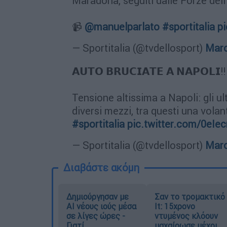
Maradona, seguiti dalle Forze dell
📹
@manuelparlato
#sportitalia
p
— Sportitalia (@tvdellosport)
Marc
𝗔𝗨𝗧𝗢 𝗕𝗥𝗨𝗖𝗜𝗔𝗧𝗘 𝗔 𝗡𝗔𝗣𝗢𝗟𝗜‼️
Tensione altissima a Napoli: gli u
diversi mezzi, tra questi una volan
#sportitalia
pic.twitter.com/0eIec
— Sportitalia (@tvdellosport)
Marc
Διαβάστε ακόμη
Δημιούργησαν με
Σαν το τρομακτικό
AI νέους ιούς μέσα
It: 15χρονο
σε λίγες ώρες -
ντυμένος κλόουν
Γιατί
μαχαίρωσε μέχρι