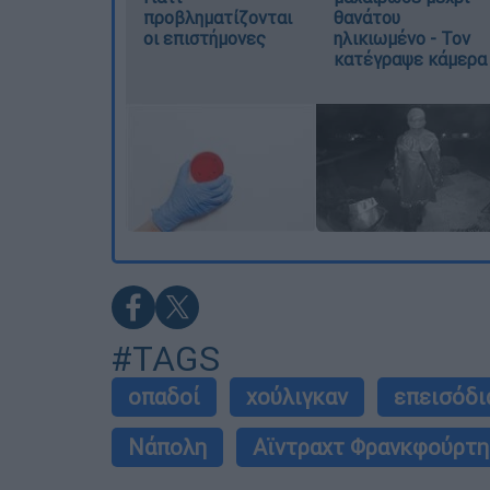
προβληματίζονται
θανάτου
οι επιστήμονες
ηλικιωμένο - Τον
κατέγραψε κάμερα
#TAGS
οπαδοί
χούλιγκαν
επεισόδι
Νάπολη
Αϊντραχτ Φρανκφούρτη