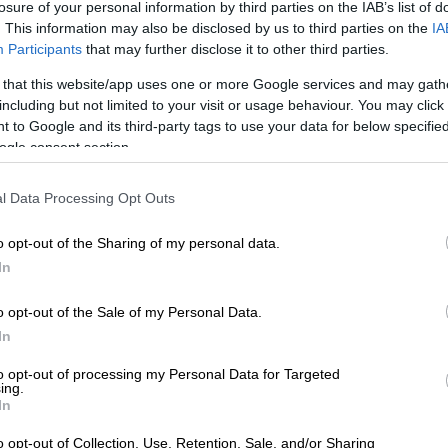
α νοκ άουτ του
Champions League
. Οι
losure of your personal information by third parties on the IAB’s list of
εν έχουν και την καλύτερη φήμη, πήγαν με
. This information may also be disclosed by us to third parties on the
IA
Participants
that may further disclose it to other third parties.
ι ακολούθησε... χάος!
 that this website/app uses one or more Google services and may gath
ζε μπαρούτι απ' το πρώτο παιχνίδι των δύο
including but not limited to your visit or usage behaviour. You may click 
νικότερα απ' την επικίνδυνη συνύπαρξη
 to Google and its third-party tags to use your data for below specifi
καθώς, κατά πληφορορίες, στο πλευρό των
ogle consent section.
υθρού Αστέρα και των Γερμανών, οι ultras
χθροί με τους Παρτενοπέι, το Υπουργείο
l Data Processing Opt Outs
 την απαγόρευση πώλησης εισιτηρίων σε
o opt-out of the Sharing of my personal data.
In
έφυγε στα δικαστήρια και δικαιώθηκε με
o opt-out of the Sale of my Personal Data.
η 2.700 φίλοι της Άιντραχτ πολλοί εκ των
In
Κατά τη διάρκεια της Τετάρτης (15/3) κι
 αναζητώντας... φασαρία, είχαν άγριες
to opt-out of processing my Personal Data for Targeted
ing.
ξέσπασαν και σε οχήματα και καταστήματα
In
.
o opt-out of Collection, Use, Retention, Sale, and/or Sharing